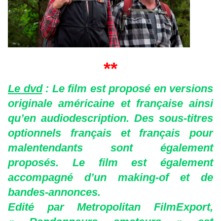
**
Le dvd
: Le film est proposé en versions
originale américaine et française ainsi
qu’en audiodescription. Des sous-titres
optionnels français et français pour
malentendants sont également
proposés. Le film est également
accompagné d’un making-of et de
bandes-annonces.
Edité par Metropolitan FilmExport,