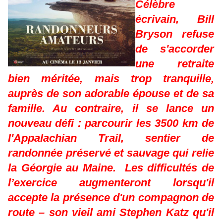
Célèbre
écrivain, Bill
Bryson refuse
de s'accorder
une retraite
bien méritée, mais trop tranquille,
auprès de son adorable épouse et de sa
famille. Au contraire, il se lance un
nouveau défi : parcourir les 3500 km de
l'Appalachian Trail, sentier de
randonnée préservé et sauvage qui relie
la Géorgie au Maine. Les difficultés de
l’exercice augmenteront lorsqu'il
accepte la présence d'un compagnon de
route – son vieil ami Stephen Katz qu'il