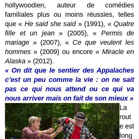
hollywoodien, auteur de comédies
familiales plus ou moins réussies, telles
que «
He said she said
» (1991), «
Quatre
fille et un jean
» (2005), «
Permis de
mariage
» (2007), «
Ce que veulent les
hommes
» (2009) ou encore «
Miracle en
Alaska
» (2012).
« On dit que le sentier des Appalaches
c’est un peu comme la vie : on ne sait
pas ce qui nous attend ou ce qui va
nous arriver mais on fait de son mieux »
La
rout
e est
long