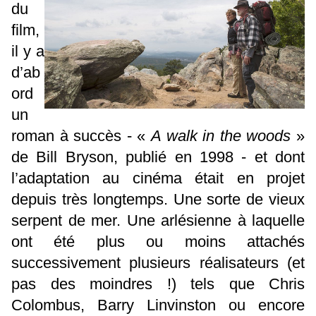
du
film,
il y a
d’ab
ord
un
roman à succès - «
A walk in the woods
»
de Bill Bryson, publié en 1998 - et dont
l’adaptation au cinéma était en projet
depuis très longtemps. Une sorte de vieux
serpent de mer. Une arlésienne à laquelle
ont été plus ou moins attachés
successivement plusieurs réalisateurs (et
pas des moindres !) tels que Chris
Colombus, Barry Linvinston ou encore