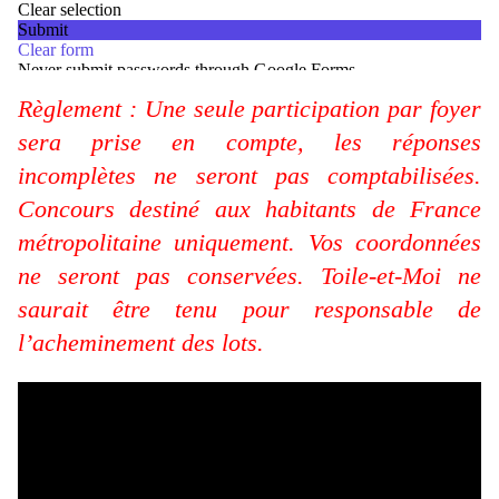
Règlement : Une seule participation par foyer
sera prise en compte, les réponses
incomplètes ne seront pas comptabilisées.
Concours destiné aux habitants de France
métropolitaine uniquement. Vos coordonnées
ne seront pas conservées. Toile-et-Moi ne
saurait être tenu pour responsable de
l’acheminement des lots.