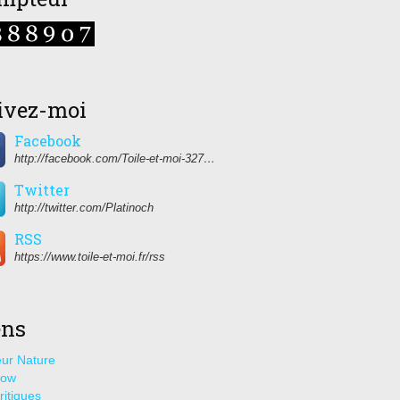
ivez-moi
Facebook
http://facebook.com/Toile-et-moi-327459350627274/
Twitter
http://twitter.com/Platinoch
RSS
https://www.toile-et-moi.fr/rss
ens
ur Nature
how
ritiques