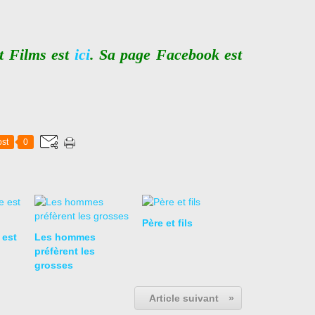
nt Films est
ici
. Sa page Facebook est
st
0
Père et fils
 est
Les hommes
préfèrent les
grosses
Article suivant
»