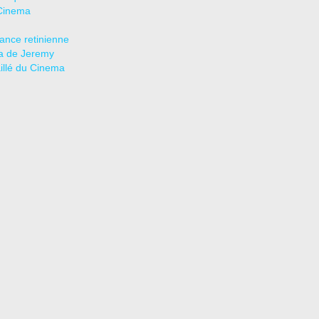
Cinema
tance retinienne
a de Jeremy
aillé du Cinema