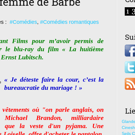
 femme de Barbe
es :
#Comédies
,
#Comédies romantiques
Su
nt Films pour m’avoir permis de
r le blu-ray du film « La huitième
Ernst Lubitsch.
« Je déteste faire la cour, c’est la
bureaucratie du mariage ! »
vêtements où "on parle anglais, on
Li
 Michael Brandon, milliardaire
Glande
er que la veste d'un pyjama. Une
Cines
 Loiselle, offre d'acheter le pantalon.
Seils C