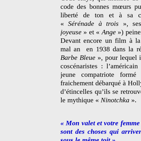
code des bonnes mœurs puri
liberté de ton et à sa ca
«
Sérénade à trois
», ses
joyeuse
» et «
Ange
») peine
Devant encore un film à la
mal an en 1938 dans la ré
Barbe Bleue
», pour lequel i
coscénaristes : l’américain
jeune compatriote formé
fraichement débarqué à Holl
d’étincelles qu’ils se retrou
le mythique «
Ninotchka
».
« Mon valet et votre femme
sont des choses qui arrive
sous le même toit »