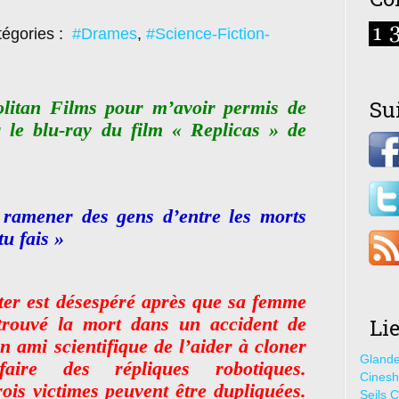
égories :
#Drames
,
#Science-Fiction-
Su
litan Films pour m’avoir permis de
 le blu-ray du film « Replicas » de
ramener des gens d’entre les morts
tu fais »
er est désespéré après que sa femme
 trouvé la mort dans un accident de
Li
n ami scientifique de l’aider à cloner
Glande
ire des répliques robotiques.
Cines
ois victimes peuvent être dupliquées.
Seils C