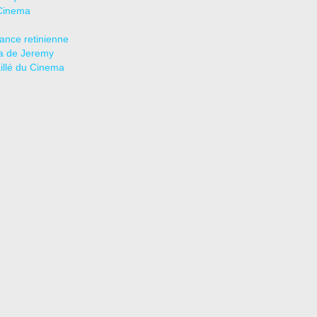
Cinema
tance retinienne
a de Jeremy
aillé du Cinema