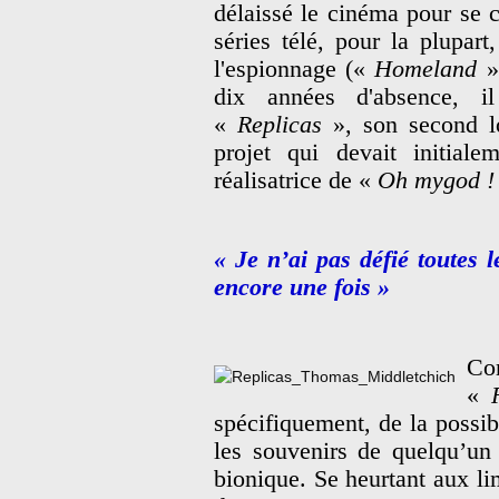
délaissé le cinéma pour se c
séries télé, pour la plupar
l'espionnage («
Homeland
»
dix années d'absence, i
«
Replicas
», son second l
projet qui devait initiale
réalisatrice de «
Oh mygod !
« Je n’ai pas défié toutes 
encore une fois »
Co
«
spécifiquement, de la possibi
les souvenirs de quelqu’u
bionique. Se heurtant aux lim