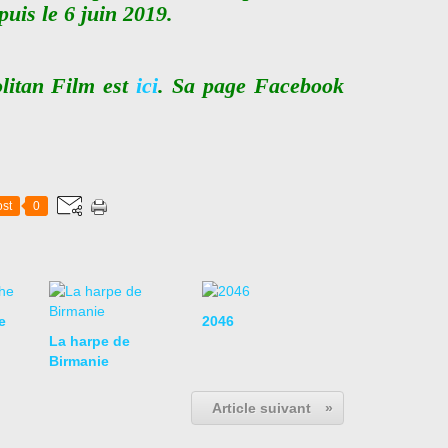
uis le 6 juin 2019.
olitan Film est
ici
. Sa page Facebook
st
0
e
2046
La harpe de
Birmanie
Article suivant
»