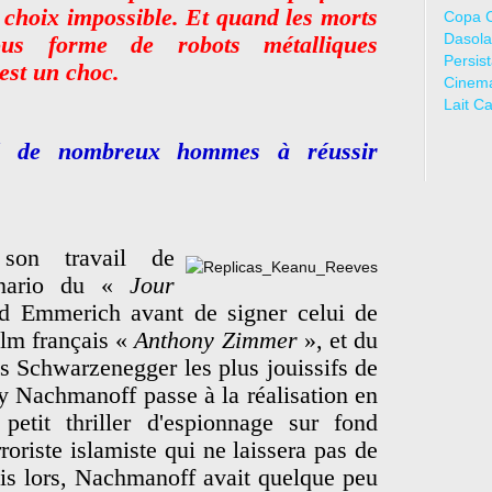
n choix impossible. Et quand les morts
Copa 
Dasola
us forme de robots métalliques
Persis
est un choc.
Cinem
Lait C
é de nombreux hommes à réussir
son travail de
cénario du «
Jour
d Emmerich avant de signer celui de
lm français «
Anthony Zimmer
», et du
es Schwarzenegger les plus jouissifs de
ey Nachmanoff passe à la réalisation en
 petit thriller d'espionnage sur fond
erroriste islamiste qui ne laissera pas de
is lors, Nachmanoff avait quelque peu