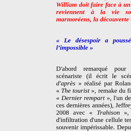
William doit faire face à u
reviennent à la vie so
marmoréens, la découverte 
« Le désespoir a pouss
l’impossible »
D'abord remarqué pour 
scénariste (il écrit le s
d'après
» réalisé par Rolan
«
The tourist
», remake du fi
«
Dernier rempart
», l'un d
ces dernières années), Jeffr
2008 avec «
Trahison
»,
d'infiltration d'une cellule t
souvenir impérissable. Depu