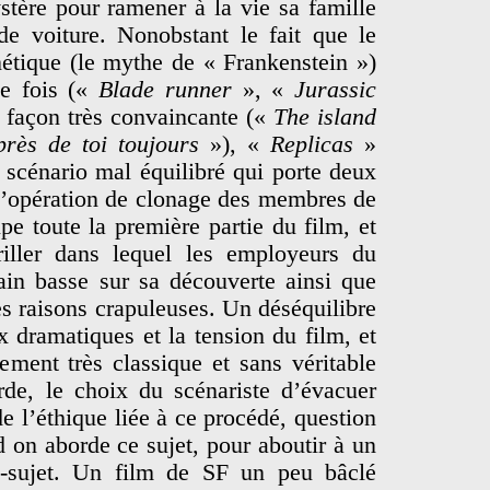
stère pour ramener à la vie sa famille
e voiture. Nonobstant le fait que le
nétique (le mythe de « Frankenstein »)
de fois («
Blade runner
», «
Jurassic
 façon très convaincante («
The island
rès de toi toujours
»), «
Replicas
»
 scénario mal équilibré qui porte deux
 l’opération de clonage des membres de
pe toute la première partie du film, et
riller dans lequel les employeurs du
main basse sur sa découverte ainsi que
es raisons crapuleuses. Un déséquilibre
x dramatiques et la tension du film, et
lement très classique et sans véritable
de, le choix du scénariste d’évacuer
e l’éthique liée à ce procédé, question
 on aborde ce sujet, pour aboutir à un
-sujet. Un film de SF un peu bâclé