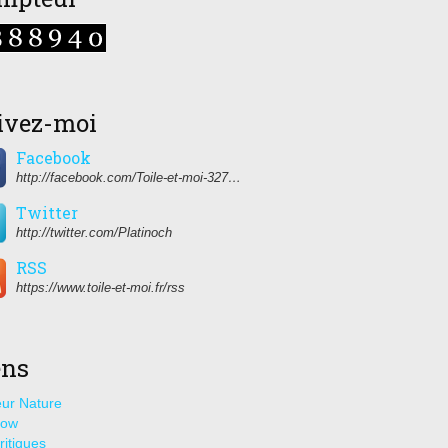
ivez-moi
Facebook
http://facebook.com/Toile-et-moi-327459350627274/
Twitter
http://twitter.com/Platinoch
RSS
https://www.toile-et-moi.fr/rss
ens
ur Nature
how
ritiques