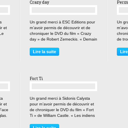
Crazy day
Perm
…
s
Un grand merci à ESC Editions pour
Un gr
r et
m’avoir permis de découvrir et de
m’avoi
 Le
chroniquer le DVD du film « Crazy
chron
day » de Robert Zemeckis. « Demain
de tro
au
soir nous recevrons quatre Elvis
Mon am
ont
Presley ! Ces jeunes gens ont un
couche
Lire la suite
Lire
effet remarquable sur le public »
Camil
Fans des Beatles,...
très h
Fort Ti
…
ta
Un grand merci à Sidonis Calysta
r et
pour m’avoir permis de découvrir et
 Face
de chroniquer le DVD du film « Fort
las.
Ti » de William Castle. « Les indiens
chance
sont de formidables paravents :
bande
personne ne les soupçonnerait d’être
Lire la suite