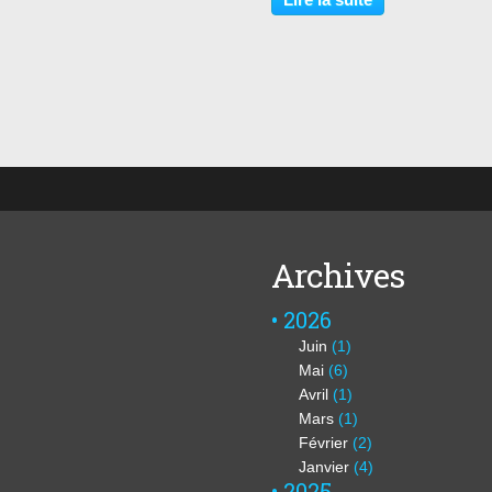
des Dalton est massacrée à
Coffeyville....
Archives
2026
Juin
(1)
Mai
(6)
Avril
(1)
Mars
(1)
Février
(2)
Janvier
(4)
2025