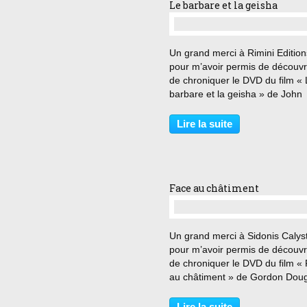
Le barbare et la geisha
…
Un grand merci à Rimini Edition
pour m’avoir permis de découvri
de chroniquer le DVD du film «
barbare et la geisha » de John
Huston. « Il n’y a pas de place 
Japon pour les étrangers. Ce s
Lire la suite
des barbares » Japon, 1856.
Townsend Harris débarque...
Face au châtiment
…
Un grand merci à Sidonis Calys
pour m’avoir permis de découvri
de chroniquer le DVD du film «
au châtiment » de Gordon Doug
« Il ne faut jamais pousser sa 
» 1892. Trahie par Wichita, la 
Lire la suite