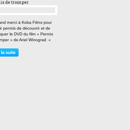
is de tromper
…
and merci à Koba Films pour
r permis de découvrir et de
iquer le DVD du film « Permis
mper » de Ariel Winograd. «
our, si un jour cette actrice
 avec toi, je t’applaudis ! »
 la suite
a et Mateo forment un couple
eureux...