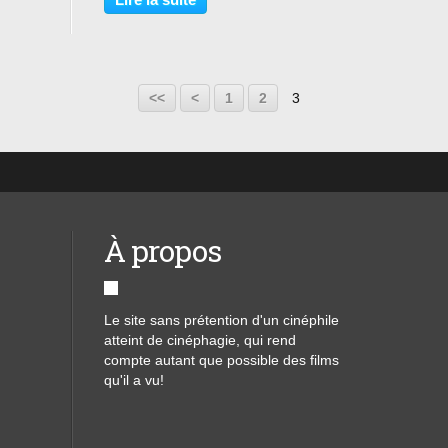
les instruments d’une opération
d’espionnage...
<<
<
1
2
3
À propos
Le site sans prétention d'un cinéphile
atteint de cinéphagie, qui rend
compte autant que possible des films
qu'il a vu!