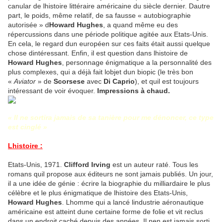
canular de lhistoire littéraire américaine du siècle dernier. Dautre
part, le poids, même relatif, de sa fausse « autobiographie
autorisée » d
Howard Hughes
, a quand même eu des
répercussions dans une période politique agitée aux Etats-Unis.
En cela, le regard dun européen sur ces faits était aussi quelque
chose dintéressant. Enfin, il est question dans lhistoire de
Howard Hughes
, personnage énigmatique a la personnalité des
plus complexes, qui a déjà fait lobjet dun biopic (le très bon
«
Aviator
» de
Scorsese
avec
Di Caprio
), et quil est toujours
intéressant de voir évoquer.
Impressions à chaud.
« Il ne sortira jamais de sa tanière pour me dénoncer, ce type
est cinglé »
Lhistoire :
Etats-Unis, 1971.
Clifford Irving
est un auteur raté. Tous les
romans quil propose aux éditeurs ne sont jamais publiés. Un jour,
il a une idée de génie : écrire la biographie du milliardaire le plus
célèbre et le plus énigmatique de lhistoire des Etats-Unis,
Howard Hughes
. Lhomme qui a lancé lindustrie aéronautique
américaine est atteint dune certaine forme de folie et vit reclus
dans un endroit caché depuis des années. Il nen est jamais sorti