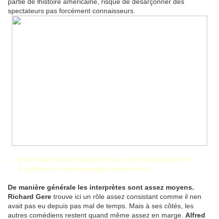
partie de lhistoire américaine, risque de désarçonner des
spectateurs pas forcément connaisseurs.
« - Que ferait Howard Hughes dans une telle situation ?
- Il achèterait une compagnie aérienne ! »
De manière générale les interprètes sont assez moyens.
Richard Gere
trouve ici un rôle assez consistant comme il nen
avait pas eu depuis pas mal de temps. Mais à ses côtés, les
autres comédiens restent quand même assez en marge.
Alfred