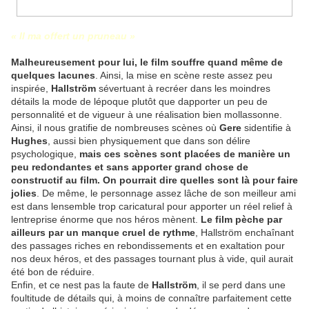
« Il ma offert un pruneau »
Malheureusement pour lui, le film souffre quand même de
quelques lacunes
. Ainsi, la mise en scène reste assez peu
inspirée,
Hallström
sévertuant à recréer dans les moindres
détails la mode de lépoque plutôt que dapporter un peu de
personnalité et de vigueur à une réalisation bien mollassonne.
Ainsi, il nous gratifie de nombreuses scènes où
Gere
sidentifie à
Hughes
, aussi bien physiquement que dans son délire
psychologique,
mais ces scènes sont placées de manière un
peu redondantes et sans apporter grand chose de
constructif au film. On pourrait dire quelles sont là pour faire
jolies
. De même, le personnage assez lâche de son meilleur ami
est dans lensemble trop caricatural pour apporter un réel relief à
lentreprise énorme que nos héros mènent.
Le film pèche par
ailleurs par un manque cruel de rythme
, Hallström enchaînant
des passages riches en rebondissements et en exaltation pour
nos deux héros, et des passages tournant plus à vide, quil aurait
été bon de réduire.
Enfin, et ce nest pas la faute de
Hallström
, il se perd dans une
foultitude de détails qui, à moins de connaître parfaitement cette