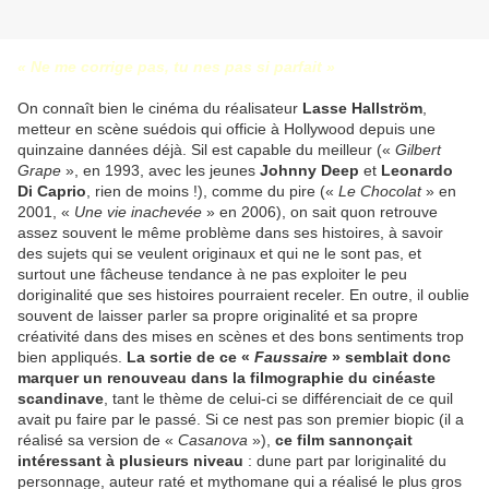
« Ne me corrige pas, tu nes pas si parfait »
On connaît bien le cinéma du réalisateur
Lasse Hallström
,
metteur en scène suédois qui officie à Hollywood depuis une
quinzaine dannées déjà. Sil est capable du meilleur («
Gilbert
Grape
», en 1993, avec les jeunes
Johnny Deep
et
Leonardo
Di Caprio
, rien de moins !), comme du pire («
Le Chocolat
» en
2001, «
Une vie inachevée
» en 2006), on sait quon retrouve
assez souvent le même problème dans ses histoires, à savoir
des sujets qui se veulent originaux et qui ne le sont pas, et
surtout une fâcheuse tendance à ne pas exploiter le peu
doriginalité que ses histoires pourraient receler. En outre, il oublie
souvent de laisser parler sa propre originalité et sa propre
créativité dans des mises en scènes et des bons sentiments trop
bien appliqués.
La sortie de ce «
Faussaire
» semblait donc
marquer un renouveau dans la filmographie du cinéaste
scandinave
, tant le thème de celui-ci se différenciait de ce quil
avait pu faire par le passé. Si ce nest pas son premier biopic (il a
réalisé sa version de «
Casanova
»),
ce film sannonçait
intéressant à plusieurs niveau
: dune part par loriginalité du
personnage, auteur raté et mythomane qui a réalisé le plus gros