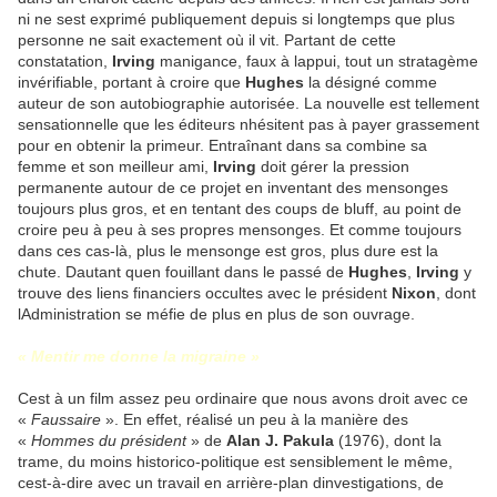
ni ne sest exprimé publiquement depuis si longtemps que plus
personne ne sait exactement où il vit. Partant de cette
constatation,
Irving
manigance, faux à lappui, tout un stratagème
invérifiable, portant à croire que
Hughes
la désigné comme
auteur de son autobiographie autorisée. La nouvelle est tellement
sensationnelle que les éditeurs nhésitent pas à payer grassement
pour en obtenir la primeur. Entraînant dans sa combine sa
femme et son meilleur ami,
Irving
doit gérer la pression
permanente autour de ce projet en inventant des mensonges
toujours plus gros, et en tentant des coups de bluff, au point de
croire peu à peu à ses propres mensonges. Et comme toujours
dans ces cas-là, plus le mensonge est gros, plus dure est la
chute. Dautant quen fouillant dans le passé de
Hughes
,
Irving
y
trouve des liens financiers occultes avec le président
Nixon
, dont
lAdministration se méfie de plus en plus de son ouvrage.
« Mentir me donne la migraine »
Cest à un film assez peu ordinaire que nous avons droit avec ce
«
Faussaire
». En effet, réalisé un peu à la manière des
«
Hommes du président
» de
Alan J. Pakula
(1976), dont la
trame, du moins historico-politique est sensiblement le même,
cest-à-dire avec un travail en arrière-plan dinvestigations, de