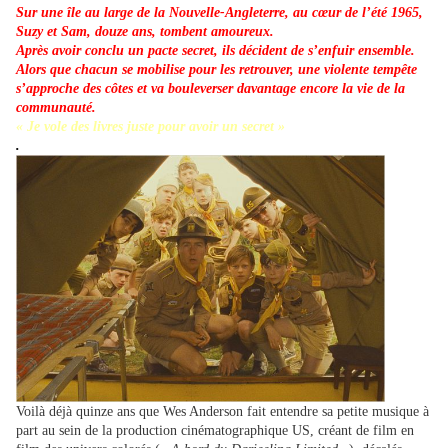
Sur une île au large de la Nouvelle-Angleterre, au cœur de l’été 1965,
Suzy et Sam, douze ans, tombent amoureux.
Après avoir conclu un pacte secret, ils décident de s’enfuir ensemble.
Alors que chacun se mobilise pour les retrouver, une violente tempête
s’approche des côtes et va bouleverser davantage encore la vie de la
communauté.
« Je vole des livres juste pour avoir un secret »
.
Voilà déjà quinze ans que Wes Anderson fait entendre sa petite musique à
part au sein de la production cinématographique US, créant de film en