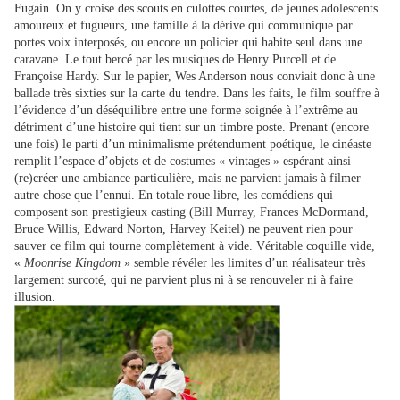
Fugain. On y croise des scouts en culottes courtes, de jeunes adolescents
amoureux et fugueurs, une famille à la dérive qui communique par
portes voix interposés, ou encore un policier qui habite seul dans une
caravane. Le tout bercé par les musiques de Henry Purcell et de
Françoise Hardy. Sur le papier, Wes Anderson nous conviait donc à une
ballade très sixties sur la carte du tendre. Dans les faits, le film souffre à
l’évidence d’un déséquilibre entre une forme soignée à l’extrême au
détriment d’une histoire qui tient sur un timbre poste. Prenant (encore
une fois) le parti d’un minimalisme prétendument poétique, le cinéaste
remplit l’espace d’objets et de costumes « vintages » espérant ainsi
(re)créer une ambiance particulière, mais ne parvient jamais à filmer
autre chose que l’ennui. En totale roue libre, les comédiens qui
composent son prestigieux casting (Bill Murray, Frances McDormand,
Bruce Willis, Edward Norton, Harvey Keitel) ne peuvent rien pour
sauver ce film qui tourne complètement à vide. Véritable coquille vide,
«
Moonrise Kingdom
» semble révéler les limites d’un réalisateur très
largement surcoté, qui ne parvient plus ni à se renouveler ni à faire
illusion.