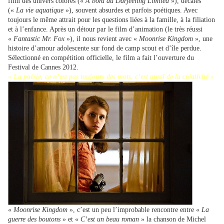
film des univers colorés («
A bord du Darjeeling Limited
»), décalés
(«
La vie aquatique
»), souvent absurdes et parfois poétiques. Avec
toujours le même attrait pour les questions liées à la famille, à la filiation
et à l’enfance. Après un détour par le film d’animation (le très réussi
«
Fantastic Mr. Fox
»), il nous revient avec «
Moonrise Kingdom
», une
histoire d’amour adolescente sur fond de camp scout et d’île perdue.
Sélectionné en compétition officielle, le film a fait l’ouverture du
Festival de Cannes 2012.
« La poésie, ce n’est pas toujours des mots, c’est aussi de la créativité »
«
Moonrise Kingdom
», c’est un peu l’improbable rencontre entre «
La
guerre des boutons
» et «
C’est un beau roman
» la chanson de Michel