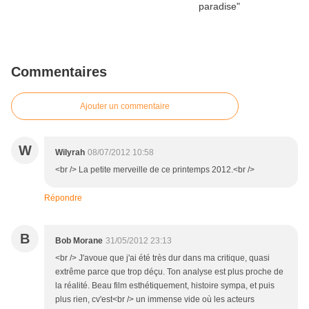
Commentaires
Ajouter un commentaire
W
Wilyrah
08/07/2012 10:58
<br /> La petite merveille de ce printemps 2012.<br />
Répondre
B
Bob Morane
31/05/2012 23:13
<br /> J'avoue que j'ai été très dur dans ma critique, quasi
extrême parce que trop déçu. Ton analyse est plus proche de
la réalité. Beau film esthétiquement, histoire sympa, et puis
plus rien, cv'est<br /> un immense vide où les acteurs