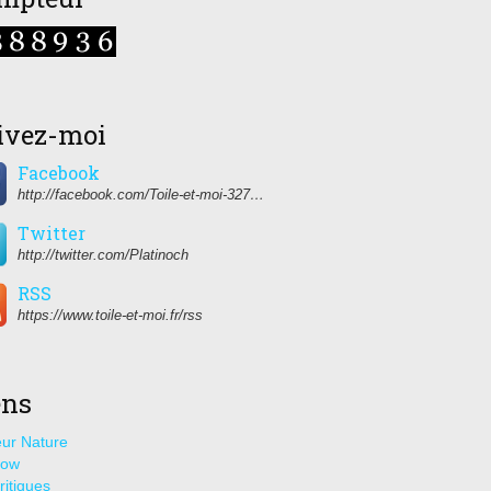
ivez-moi
Facebook
http://facebook.com/Toile-et-moi-327459350627274/
Twitter
http://twitter.com/Platinoch
RSS
https://www.toile-et-moi.fr/rss
ens
ur Nature
how
ritiques