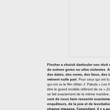
Fincher a choisit darticuler son réci
de scènes gores ou ultra violentes
.
A
des dates, des noms, des lieux, des i
mènent nulle part
. Pour ceux qui ont lu
qui ont vu le film dAlan J. Pakula «
Les 
être le grand modèle référent de ce «
Zo
se fait exactement de la même manière
cest de nous faire ressentir exactem
enquêteurs, de la joie et de lexcitati
chaque impasse. Cependant, il y a au