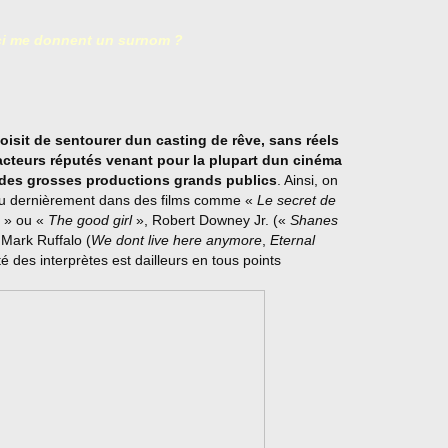
 ici me donnent un surnom ?
isit de sentourer dun casting de rêve, sans réels
cteurs réputés venant pour la plupart dun cinéma
des grosses productions grands publics
. Ainsi, on
 vu dernièrement dans des films comme «
Le secret de
» ou «
The good girl
», Robert Downey Jr.
(«
Shanes
Mark Ruffalo (
We dont live here anymore
, 
Eternal
té des interprètes est dailleurs en tous points