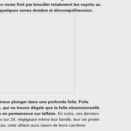
es noms finit par brouiller totalement les esprits au
s quelques zones dombre et dincompréhension.
nous plonger dans une profonde folie. Folie
, qui ne trouve dégale que la folie obsessionnelle
s en permanence sur laffaire
. En outre, ces derniers
sur 24, négligeant même leur famille, leur vie privée
 cas, cette affaire aura raison de leurs carrières