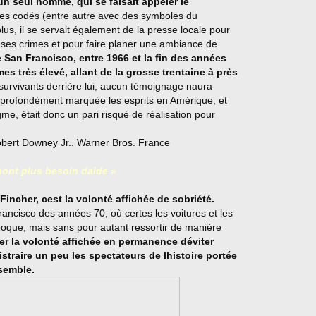
n seul homme, qui se faisait appeler le
s codés (entre autre avec des symboles du
plus, il se servait également de la presse locale pour
e ses crimes et pour faire planer une ambiance de
 San Francisco, entre 1966 et la fin des années
es très élevé, allant de la grosse trentaine à près
s survivants derrière lui, aucun témoignage naura
 a profondément marquée les esprits en Amérique, et
e, était donc un pari risqué de réalisation pour
nont plus besoin daide »
Fincher, cest la volonté affichée de sobriété.
rancisco des années 70, où certes les voitures et les
époque, mais sans pour autant ressortir de manière
er la volonté affichée en permanence déviter
distraire un peu les spectateurs de lhistoire portée
ensemble.