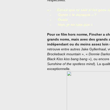
respectives.
« -
Est-ce que tu sais si les gens
-
Genre « le demeuré » ?
-
Ouais
-
Non, je ne sais pas »
Pour ce film hors norme, Fincher a cho
grands noms, mais avec des grands a
indépendant ou du moins assez loin 
retrouve entre autres Jake Gyllenhaal,
Brockeback mountain
», «
Donnie Darko
Black Kiss kiss bang bang
»), ou encore 
Sunshine of the spotless mind
).
La quali
exceptionnelle.