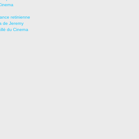
Cinema
tance retinienne
a de Jeremy
aillé du Cinema