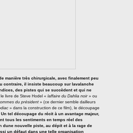
t de manière très chirurgicale, avec finalement peu
u contraire, il insiste beaucoup sur lavalanche
ndices, des pistes qui se succèdent et qui ne
 le livre de Steve Hodel «
laffaire du Dahlia noir
» ou
hommes du président
» (ce dernier semble dailleurs
diac
» dans la construction de ce film), le découpage
.
Un tel découpage du récit à un avantage majeur,
ent tous les sentiments en temps réel des
on dune nouvelle piste, au dépit et à la rage de
ssi un défaut dans une telle organisation