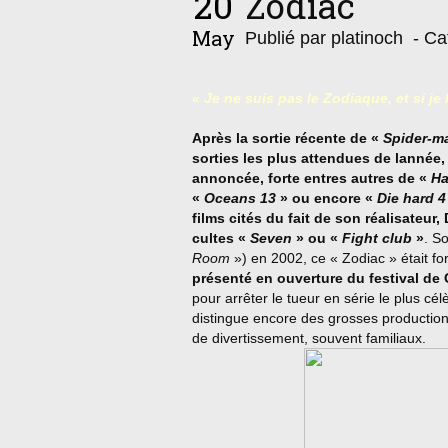
20
Zodiac
May
Publié par platinoch
- Ca
« Je ne suis pas le Zodiaque, et si je 
Après la sortie récente de «
Spider-m
sorties les plus attendues de lannée,
annoncée, forte entres autres de «
Ha
«
Oceans 13
» ou encore «
Die hard 4
films cités du fait de son réalisateur,
cultes «
Seven
» ou «
Fight club
»
. S
Room
») en 2002, ce « Zodiac » était f
présenté en ouverture du festival de
pour arrêter le tueur en série le plus cé
distingue encore des grosses production
de divertissement, souvent familiaux.