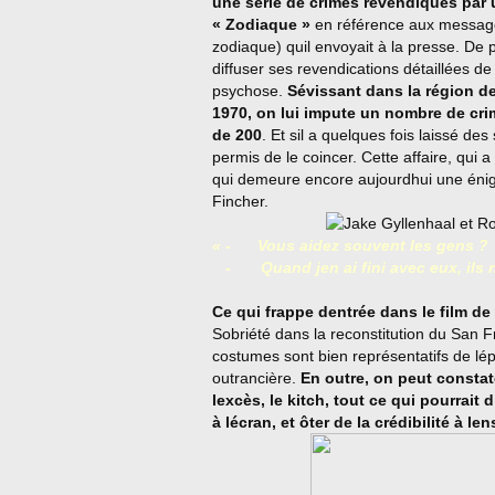
une série de crimes revendiqués par u
« Zodiaque »
en référence aux message
zodiaque) quil envoyait à la presse. De 
diffuser ses revendications détaillées d
psychose.
Sévissant dans la région de
1970, on lui impute un nombre de crim
de 200
. Et sil a quelques fois laissé de
permis de le coincer. Cette affaire, qui
qui demeure encore aujourdhui une énigm
Fincher.
« -
Vous aidez souvent les gens ?
-
Quand jen ai fini avec eux, ils 
Ce qui frappe dentrée dans le film de 
Sobriété dans la reconstitution du San F
costumes sont bien représentatifs de l
outrancière.
En outre, on peut constat
lexcès, le kitch, tout ce qui pourrait 
à lécran, et ôter de la crédibilité à l