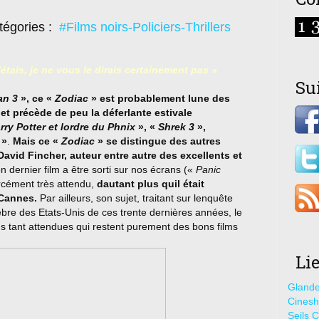
tégories :
#Films noirs-Policiers-Thrillers
létais, je ne vous le dirais certainement pas »
Su
an 3
», ce «
Zodiac
» est probablement lune des
 et précède de peu la déferlante estivale
rry Potter et lordre du Phnix
», «
Shrek 3
»,
»
.
Mais ce «
Zodiac
» se distingue des autres
 David Fincher, auteur entre autre des excellents et
on dernier film a être sorti sur nos écrans («
Panic
orcément très attendu,
dautant plus quil était
 Cannes.
Par ailleurs, son sujet, traitant sur lenquête
lèbre des Etats-Unis de ces trente dernières années, le
s tant attendues qui restent purement des bons films
Li
Glande
Cines
Seils C