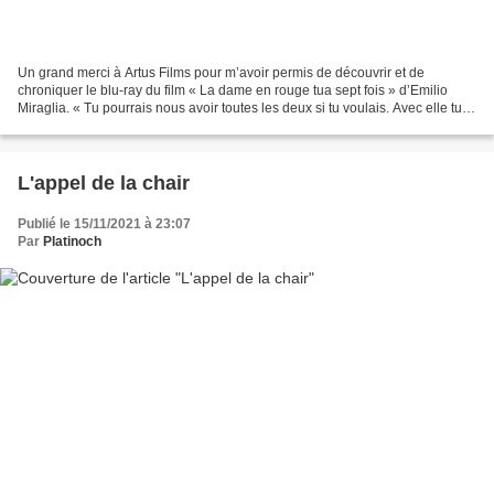
Un grand merci à Artus Films pour m’avoir permis de découvrir et de
chroniquer le blu-ray du film « La dame en rouge tua sept fois » d’Emilio
Miraglia. « Tu pourrais nous avoir toutes les deux si tu voulais. Avec elle tu
parlerais d’amour, et avec moi...
L'appel de la chair
Publié le 15/11/2021 à 23:07
Par
Platinoch