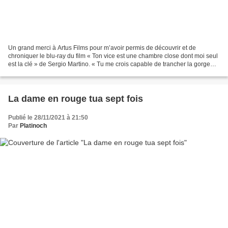
Un grand merci à Artus Films pour m’avoir permis de découvrir et de
chroniquer le blu-ray du film « Ton vice est une chambre close dont moi seul
est la clé » de Sergio Martino. « Tu me crois capable de trancher la gorge
d’une maitresse. Ecrivain minable,...
La dame en rouge tua sept fois
Publié le 28/11/2021 à 21:50
Par
Platinoch