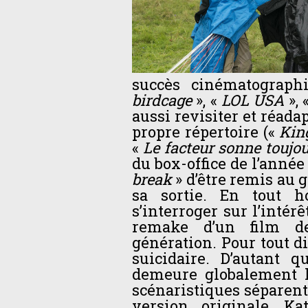
succès cinématograph
birdcage
», «
LOL USA
», 
aussi revisiter et réada
propre répertoire («
Kin
«
Le facteur sonne toujou
du box-office de l’année 
break
» d’être remis au 
sa sortie. En tout h
s’interroger sur l’intér
remake d’un film d
génération. Pour tout dir
suicidaire. D’autant 
demeure globalement l
scénaristiques séparent 
version originale, K