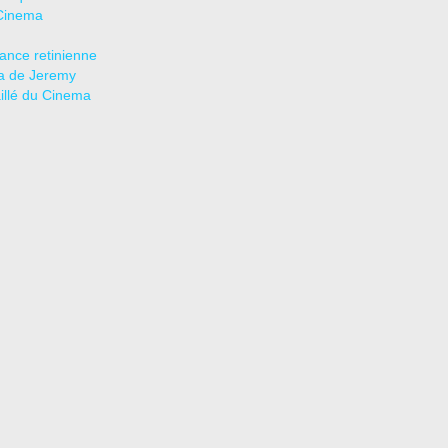
Cinema
tance retinienne
a de Jeremy
aillé du Cinema