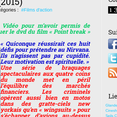
(2015)
égories :
#Films d'action
Vidéo pour m’avoir permis de
er le dvd du film « Point break »
Su
« Quiconque réussirait ces huit
défis pour prétendre au Nirvana.
Ils n’agissent pas par cupidité.
Leur motivation est spirituelle. »
Une série de braquages
spectaculaires aux quatre coins
du monde met en péril
l’équilibre des marchés
financiers. Les criminels
Li
opèrent aussi bien en motos
dans des gratte-ciels new
Glande
yorkais qu’en « wingsuits » pour
Cines
s’échapper d’avions au-dessus
Seils C