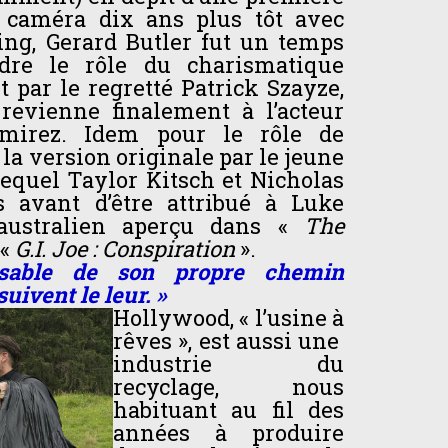
a caméra dix ans plus tôt avec
ting, Gerard Butler fut un temps
ndre le rôle du charismatique
 par le regretté Patrick Szayze,
revienne finalement à l’acteur
mirez. Idem pour le rôle de
la version originale par le jeune
equel Taylor Kitsch et Nicholas
s avant d’être attribué à Luke
 australien aperçu dans «
The
 «
G.I. Joe : Conspiration
».
sable de son propre chemin
uivent le leur. »
Hollywood, « l’usine à
rêves », est aussi une
industrie du
recyclage, nous
habituant au fil des
années à produire