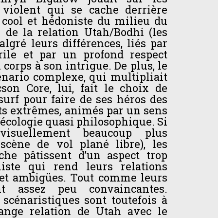
violent qui se cache derrière
 cool et hédoniste du milieu du
é de la relation Utah/Bodhi (les
gré leurs différences, liés par
rile et par un profond respect
corps à son intrigue. De plus, le
cénario complexe, qui multipliait
cson Core, lui, fait le choix de
urf pour faire de ses héros des
ts extrêmes, animés par un sens
l’écologie quasi philosophique. Si
 visuellement beaucoup plus
 scène de vol plané libre), les
he pâtissent d’un aspect trop
liste qui rend leurs relations
 et ambigües. Tout comme leurs
nt assez peu convaincantes.
scénaristiques sont toutefois à
range relation de Utah avec le