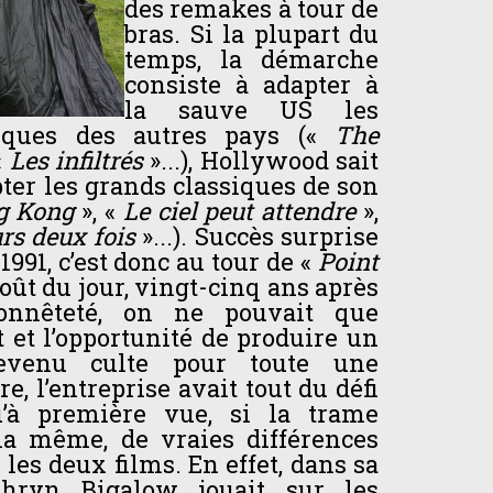
des remakes à tour de
bras. Si la plupart du
temps, la démarche
consiste à adapter à
la sauve US les
iques des autres pays («
The
«
Les infiltrés
»...), Hollywood sait
pter les grands classiques de son
g Kong
», «
Le ciel peut attendre
»,
rs deux fois
»...). Succès surprise
1991, c’est donc au tour de «
Point
goût du jour, vingt-cinq ans après
onnêteté, on ne pouvait que
êt et l’opportunité de produire un
evenu culte pour toute une
e, l’entreprise avait tout du défi
qu’à première vue, si la trame
a même, de vraies différences
les deux films. En effet, dans sa
athryn Bigalow jouait sur les