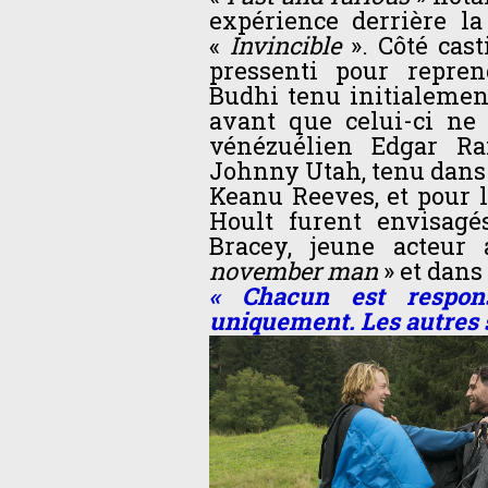
expérience derrière l
«
Invincible
». Côté cas
pressenti pour repre
Budhi tenu initialement
avant que celui-ci ne 
vénézuélien Edgar Ra
Johnny Utah, tenu dans 
Keanu Reeves, et pour l
Hoult furent envisagé
Bracey, jeune acteur
november man
» et dans
« Chacun est respon
uniquement. Les autres s