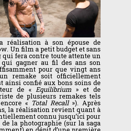
a réalisation à son épouse de
w. Un film a petit budget et sans
g qui fera contre toute attente un
t qui gagner au fil des ans son
Suffisamment pour que vingt ans
’un remake soit officiellement
t ainsi confié aux bons soins de
ateur de «
Equilibrium
» et de
riste de plusieurs remakes tels
encore «
Total Recall
»). Après
s, la réalisation revient quant à
entiellement connu jusqu’ici pour
r de la photographie (sur la saga
mment) en dépit d’une première