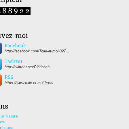
ivez-moi
Facebook
http://facebook.com/Toile-et-moi-327459350627274/
Twitter
http://twitter.com/Platinoch
RSS
https://www.toile-et-moi.fr/rss
ens
ur Nature
how
ritiques