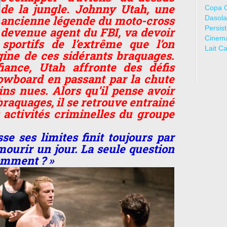
de la jungle. Johnny Utah, une
Copa 
ancienne légende du moto-cross
Dasola
Persis
devenue agent du FBI, va devoir
Cinem
 sportifs de l’extrême que l’on
Lait C
igine de ces sidérants braquages.
iance, Utah affronte des défis
owboard en passant par la chute
ins nues. Alors qu’il pense avoir
braquages, il se retrouve entrainé
 activités criminelles du groupe
 ses limites finit toujours par
mourir un jour. La seule question
omment ? »