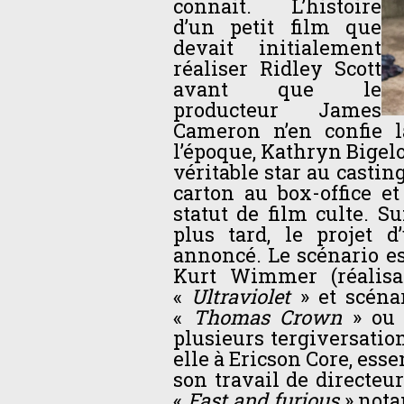
connait. L’histoire
d’un petit film que
devait initialement
réaliser Ridley Scott
avant que le
producteur James
Cameron n’en confie l
l’époque, Kathryn Bigelo
véritable star au castin
carton au box-office e
statut de film culte. 
plus tard, le projet d
annoncé. Le scénario es
Kurt Wimmer (réalis
«
Ultraviolet
» et scéna
«
Thomas Crown
» ou 
plusieurs tergiversation
elle à Ericson Core, ess
son travail de directeu
«
Fast and furious
» nota