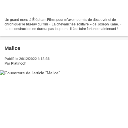
Un grand merci à Éléphant Films pour m’avoir permis de découvrir et de
chroniquer le blu-ray du film « La chevauchée solitaire » de Joseph Kane. «
La reconstruction ne durera pas toujours : il faut faire fortune maintenant ! »
Bien qu’ayant combattu pour...
Malice
Publié le 26/12/2022 à 18:36
Par
Platinoch