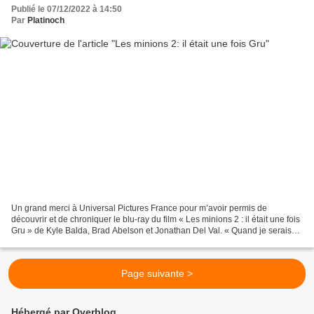
Publié le 07/12/2022 à 14:50
Par
Platinoch
Un grand merci à Universal Pictures France pour m’avoir permis de
découvrir et de chroniquer le blu-ray du film « Les minions 2 : il était une fois
Gru » de Kyle Balda, Brad Abelson et Jonathan Del Val. « Quand je serais
grand, je voudrais être un super-méchant...
Page suivante >
Hébergé par Overblog