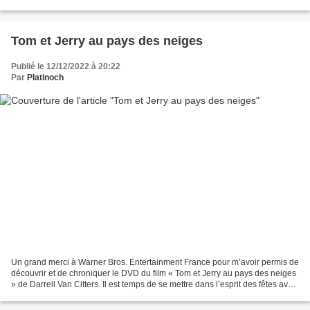
choses très différentes ! » Joker...
Tom et Jerry au pays des neiges
Publié le 12/12/2022 à 20:22
Par
Platinoch
Un grand merci à Warner Bros. Entertainment France pour m’avoir permis de
découvrir et de chroniquer le DVD du film « Tom et Jerry au pays des neiges
» de Darrell Van Citters. Il est temps de se mettre dans l’esprit des fêtes avec
Tom et Jerry ! Il y...