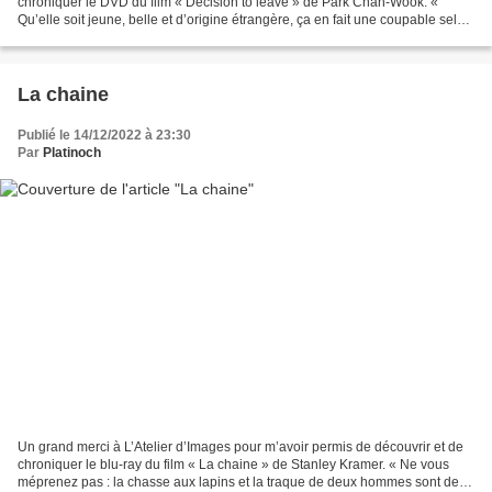
chroniquer le DVD du film « Decision to leave » de Park Chan-Wook. «
Qu’elle soit jeune, belle et d’origine étrangère, ça en fait une coupable selon
toi ? » Hae-Joon, détective chevronné,...
La chaine
Publié le 14/12/2022 à 23:30
Par
Platinoch
Un grand merci à L’Atelier d’Images pour m’avoir permis de découvrir et de
chroniquer le blu-ray du film « La chaine » de Stanley Kramer. « Ne vous
méprenez pas : la chasse aux lapins et la traque de deux hommes sont des