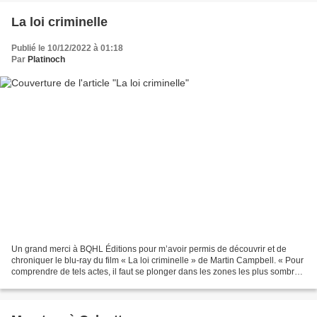
La loi criminelle
Publié le 10/12/2022 à 01:18
Par
Platinoch
Un grand merci à BQHL Éditions pour m’avoir permis de découvrir et de
chroniquer le blu-ray du film « La loi criminelle » de Martin Campbell. « Pour
comprendre de tels actes, il faut se plonger dans les zones les plus sombres
de l’âme humaine » Parmi...