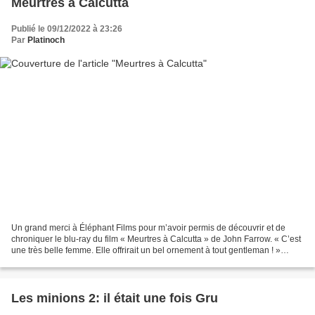
Meurtres à Calcutta
Publié le 09/12/2022 à 23:26
Par
Platinoch
Un grand merci à Éléphant Films pour m’avoir permis de découvrir et de
chroniquer le blu-ray du film « Meurtres à Calcutta » de John Farrow. « C’est
une très belle femme. Elle offrirait un bel ornement à tout gentleman ! »
Neale, Bill et Pedro détiennent...
Les minions 2: il était une fois Gru