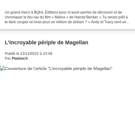
Un grand merci à BQHL Éditions pour m’avoir permis de découvrir et de
chroniquer le blu-ray du film « Malice » de Harold Becker. « Tu serais prêt à
te faire couper un bras pour un million de dollars ? » Andy et Tracy sont un
couple heureux, jusqu’à l’arrivée...
L’incroyable périple de Magellan
Publié le 23/12/2022 à 23:08
Par
Platinoch