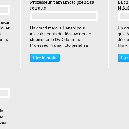
Professeur Yamamoto prend sa
La ch
retraite
Niku
avoir
…
niquer
Un grand merci à Hanabi pour
Un gr
s
m’avoir permis de découvrir et de
qu’à 
ri. «
chroniquer le DVD du film «
décou
Professeur Yamamoto prend sa
film 
x
retraite » de Kazuhiro Sôda. « Dans
Nikuk
e mon
la théorie, il faut chérir ses désirs.
bien o
Lire la suite
Lire
Mais dans la réalité, on ne peut pas
parle
tout avoir : vouloir...
célibat
r
de
na »
 pas
 »