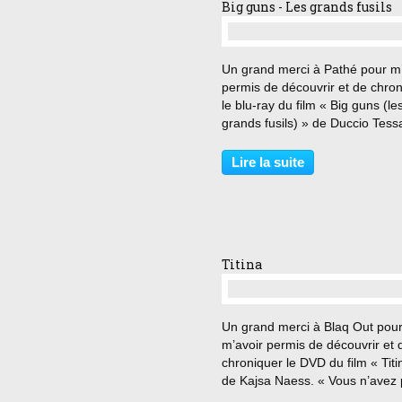
Big guns - Les grands fusils
…
Un grand merci à Pathé pour m’
permis de découvrir et de chro
le blu-ray du film « Big guns (le
grands fusils) » de Duccio Tessa
Ton chasseur en a assez de
descendre des pigeons. Je veu
Lire la suite
raccrocher. Je ne veux pas qu
fils ait ce...
Titina
…
Un grand merci à Blaq Out pou
m’avoir permis de découvrir et 
chroniquer le DVD du film « Titi
de Kajsa Naess. « Vous n’avez
confiance en mes instruments ?