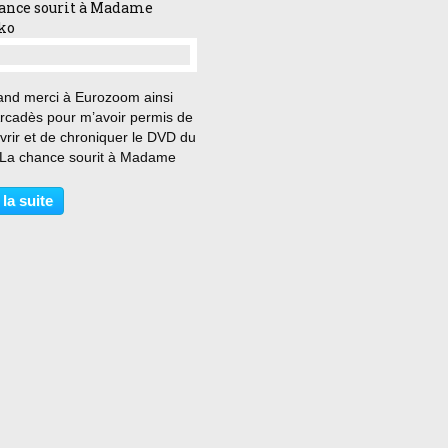
ance sourit à Madame
ko
…
and merci à Eurozoom ainsi
Arcadès pour m’avoir permis de
vrir et de chroniquer le DVD du
« La chance sourit à Madame
o » de Ayumu Watanabe. « En
u en mal, c’est bien qu’on
 la suite
 de moi » Nikuko est une mère
aire...