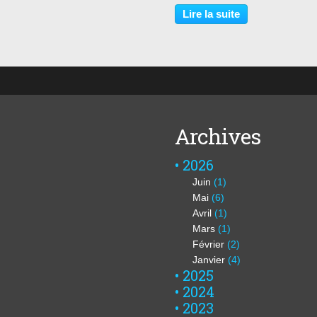
Umberto Nobile vit paisiblement
Lire la suite
Rome avec son adorable chien
Titina, jusqu’au jour...
Archives
2026
Juin
(1)
Mai
(6)
Avril
(1)
Mars
(1)
Février
(2)
Janvier
(4)
2025
2024
2023