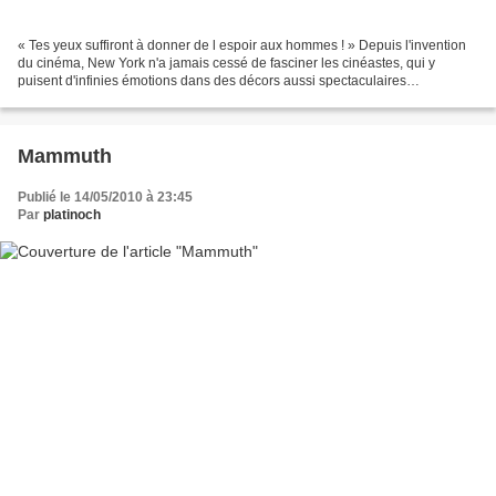
« Tes yeux suffiront à donner de l espoir aux hommes ! » Depuis l'invention
du cinéma, New York n'a jamais cessé de fasciner les cinéastes, qui y
puisent d'infinies émotions dans des décors aussi spectaculaires
qu'uniques. Des gratte-ciel miroitants aux...
Mammuth
Publié le 14/05/2010 à 23:45
Par
platinoch