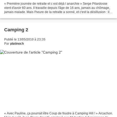
« Première journée de retraite et c est déjà l anarchie » Serge Pilardosse
vient d'avoir 60 ans. Il travaille depuis l'âge de 16 ans, jamais au chômage,
jamais malade. Mais l'heure de la retraite a sonné, et c'est la désillusion : il
lui manque des points,...
Camping 2
Publié le 13/05/2010 à 23:35
Par
platinoch
« Avec Pauline, ça pourrait être Coup de foudre à Camping Hill ! » Arcachon.