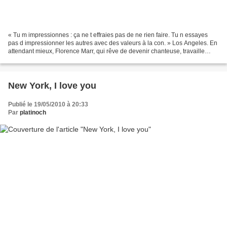
« Tu m impressionnes : ça ne t effraies pas de ne rien faire. Tu n essayes
pas d impressionner les autres avec des valeurs à la con. » Los Angeles. En
attendant mieux, Florence Marr, qui rêve de devenir chanteuse, travaille
chez les Greenberg comme assistante...
New York, I love you
Publié le 19/05/2010 à 20:33
Par
platinoch