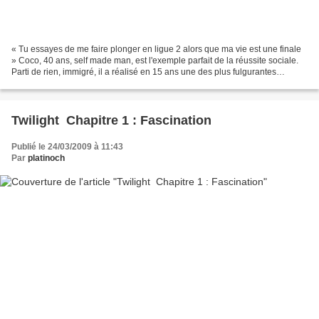
« Tu essayes de me faire plonger en ligue 2 alors que ma vie est une finale
» Coco, 40 ans, self made man, est l'exemple parfait de la réussite sociale.
Parti de rien, immigré, il a réalisé en 15 ans une des plus fulgurantes
success story des temps modernes...
Twilight  Chapitre 1 : Fascination
Publié le 24/03/2009 à 11:43
Par
platinoch