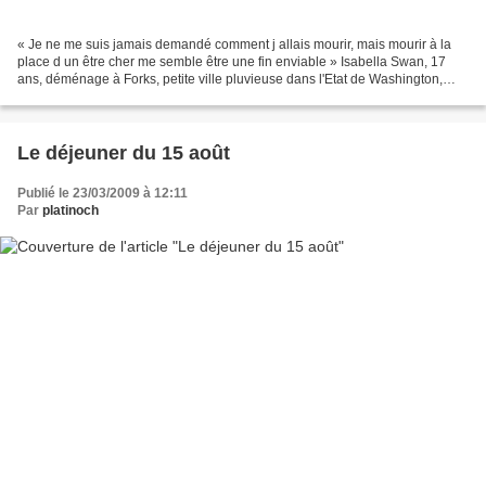
« Je ne me suis jamais demandé comment j allais mourir, mais mourir à la
place d un être cher me semble être une fin enviable » Isabella Swan, 17
ans, déménage à Forks, petite ville pluvieuse dans l'Etat de Washington,
pour vivre avec son père. Elle s'attend...
Le déjeuner du 15 août
Publié le 23/03/2009 à 12:11
Par
platinoch