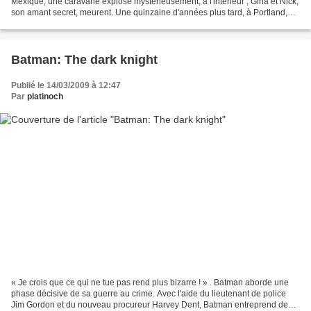
Mexique, une caravane explose mystérieusement, à l'intérieur ; Gina et Nick,
son amant secret, meurent. Une quinzaine d'années plus tard, à Portland,
Sylvia, jeune femme perdue...
Batman: The dark knight
Publié le 14/03/2009 à 12:47
Par
platinoch
« Je crois que ce qui ne tue pas rend plus bizarre ! » . Batman aborde une
phase décisive de sa guerre au crime. Avec l'aide du lieutenant de police
Jim Gordon et du nouveau procureur Harvey Dent, Batman entreprend de