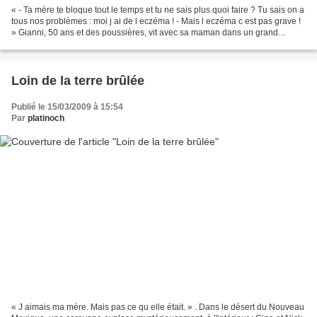
« - Ta mère te bloque tout le temps et tu ne sais plus quoi faire ? Tu sais on a
tous nos problèmes : moi j ai de l eczéma ! - Mais l eczéma c est pas grave !
» Gianni, 50 ans et des poussières, vit avec sa maman dans un grand
appartement au c ur de Rome,...
Loin de la terre brûlée
Publié le 15/03/2009 à 15:54
Par
platinoch
« J aimais ma mère. Mais pas ce qu elle était. » . Dans le désert du Nouveau