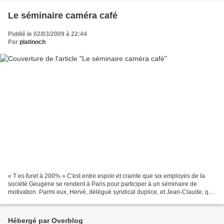
Le séminaire caméra café
Publié le 02/03/2009 à 22:44
Par
platinoch
« T es furet à 200% » C'est entre espoir et crainte que six employés de la
société Geugène se rendent à Paris pour participer à un séminaire de
motivation. Parmi eux, Hervé, délégué syndical duplice, et Jean-Claude, qui
se décrit lui-même comme le roi...
Hébergé par Overblog