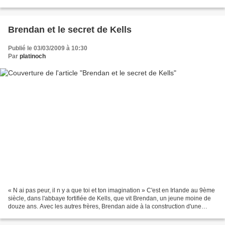
démanteler les dernières organisations...
Brendan et le secret de Kells
Publié le 03/03/2009 à 10:30
Par
platinoch
« N ai pas peur, il n y a que toi et ton imagination » C'est en Irlande au 9ème
siècle, dans l'abbaye fortifiée de Kells, que vit Brendan, un jeune moine de
douze ans. Avec les autres frères, Brendan aide à la construction d'une
enceinte pour protéger...