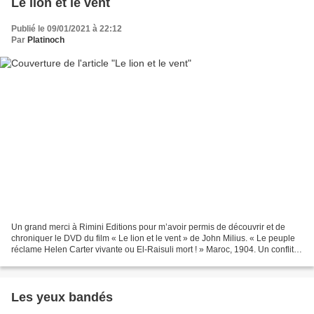
Le lion et le vent
Publié le 09/01/2021 à 22:12
Par
Platinoch
Un grand merci à Rimini Editions pour m’avoir permis de découvrir et de
chroniquer le DVD du film « Le lion et le vent » de John Milius. « Le peuple
réclame Helen Carter vivante ou El-Raisuli mort ! » Maroc, 1904. Un conflit
oppose la France, l’Allemagne...
Les yeux bandés