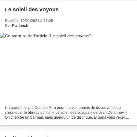
Le soleil des voyous
Publié le 10/01/2021 à 21:25
Par
Platinoch
Un grand merci à Coin de Mire pour m’avoir permis de découvrir et de
chroniquer le blu-ray du film « Le soleil des voyous » de Jean Delannoy. «
On cherche un barman, mais quelqu’un de distingué. Et sans vous vexer,
vous faites trop efféminé pour la maison...