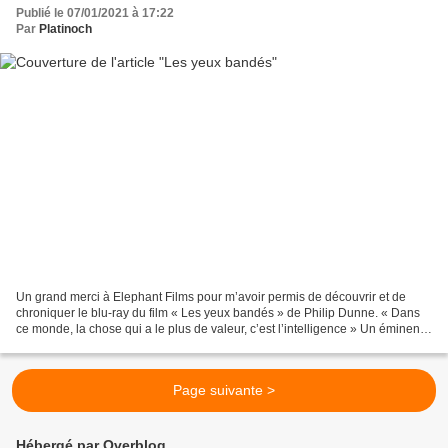
Publié le 07/01/2021 à 17:22
Par
Platinoch
Un grand merci à Elephant Films pour m’avoir permis de découvrir et de
chroniquer le blu-ray du film « Les yeux bandés » de Philip Dunne. « Dans
ce monde, la chose qui a le plus de valeur, c’est l’intelligence » Un éminent
psychiatre, le docteur Bartholomew...
Page suivante >
Hébergé par Overblog