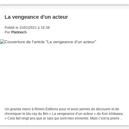
Chavasse est spécialisé dans les...
La vengeance d'un acteur
Publié le 11/01/2021 à 10:38
Par
Platinoch
Un grande merci à Rimini Editions pour m’avoir permis de découvrir et de
chroniquer le blu-ray du film « La vengeance d’un acteur » de Kon Ichikawa.
« Cela fait vingt ans que je sais qui sont mes ennemis. Mais c’est la première
fois que je les vois. Je...