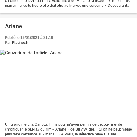
chroniquer le DVD du film « Belle-fille » de Méliane Marcaggi. « Tu connais
maman : à cette heure elle doit être au lit avec une verveine » Découvrant
que son mari la trompe, Louise décide...
Ariane
Publié le 15/01/2021 à 21:19
Par
Platinoch
Un grand merci à Carlotta Films pour m’avoir permis de découvrir et de
chroniquer le blu-ray du film « Ariane » de Billy Wilder. « Si on ne peut même
plus faire confiance aux maris... » À Paris, le détective privé Claude