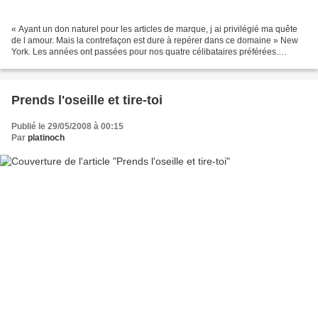
« Ayant un don naturel pour les articles de marque, j ai privilégié ma quête
de l amour. Mais la contrefaçon est dure à repérer dans ce domaine » New
York. Les années ont passées pour nos quatre célibataires préférées.
Miranda et Charlotte sont désormais...
Prends l'oseille et tire-toi
Publié le 29/05/2008 à 00:15
Par
platinoch