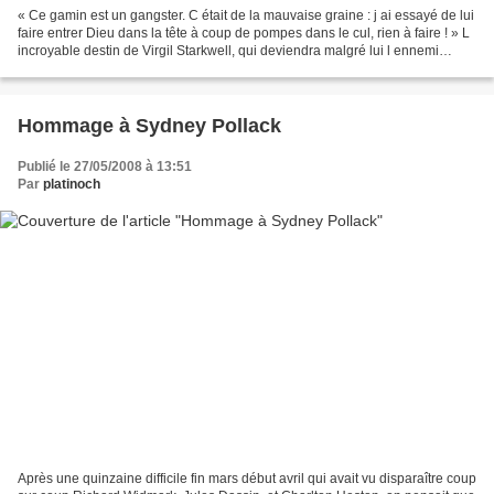
« Ce gamin est un gangster. C était de la mauvaise graine : j ai essayé de lui
faire entrer Dieu dans la tête à coup de pompes dans le cul, rien à faire ! » L
incroyable destin de Virgil Starkwell, qui deviendra malgré lui l ennemi
public numéro un des...
Hommage à Sydney Pollack
Publié le 27/05/2008 à 13:51
Par
platinoch
Après une quinzaine difficile fin mars début avril qui avait vu disparaître coup