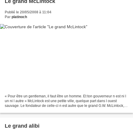
Le grand McLintock
Publié le 20/05/2008 à 11:04
Par
platinoch
« Pour être un gentleman, il faut être un homme. Et ton gouverneur n est ni l
un ni l autre » McLintock est une petite ville, quelque part dans l ouest
sauvage. Le fondateur de celle-ci n est autre que le grand G.W. McLintock,
propriétaire de la plupart...
Le grand alibi