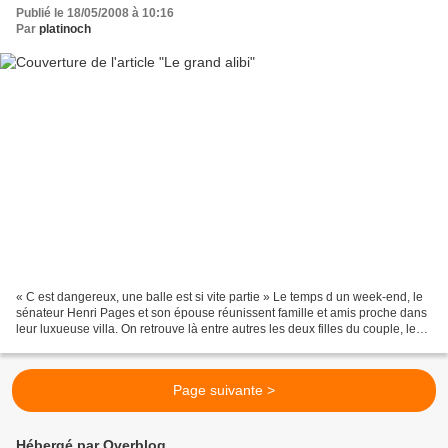
Publié le 18/05/2008 à 10:16
Par
platinoch
« C est dangereux, une balle est si vite partie » Le temps d un week-end, le
sénateur Henri Pages et son épouse réunissent famille et amis proche dans
leur luxueuse villa. On retrouve là entre autres les deux filles du couple, leur
neveu - un écrivain...
Page suivante >
Hébergé par Overblog