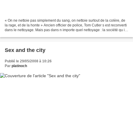
« On ne nettoie pas simplement du sang, on nettoie surtout de la colère, de
la rage, et de la honte » Ancien officier de police, Tom Cutler s est reconverti
dans le nettoyage. Mais pas dans n importe quel nettoyage : la société qu il
a monté propose ses...
Sex and the city
Publié le 29/05/2008 à 10:26
Par
platinoch