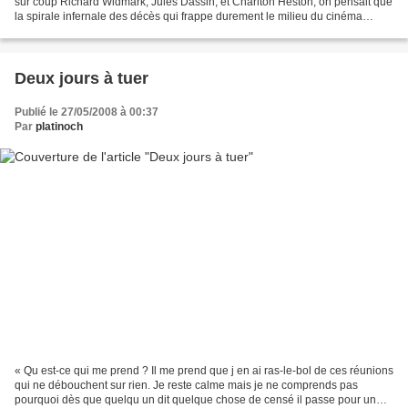
sur coup Richard Widmark, Jules Dassin, et Charlton Heston, on pensait que
la spirale infernale des décès qui frappe durement le milieu du cinéma
depuis le début d année...
Deux jours à tuer
Publié le 27/05/2008 à 00:37
Par
platinoch
« Qu est-ce qui me prend ? Il me prend que j en ai ras-le-bol de ces réunions
qui ne débouchent sur rien. Je reste calme mais je ne comprends pas
pourquoi dès que quelqu un dit quelque chose de censé il passe pour un