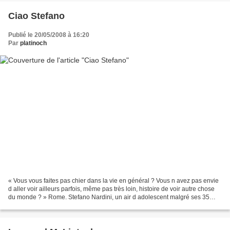
Ciao Stefano
Publié le 20/05/2008 à 16:20
Par
platinoch
« Vous vous faites pas chier dans la vie en général ? Vous n avez pas envie
d aller voir ailleurs parfois, même pas très loin, histoire de voir autre chose
du monde ? » Rome. Stefano Nardini, un air d adolescent malgré ses 35
ans, vit tant bien que mal...