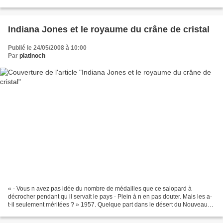
fou » Antoine Méliot, la quarantaine,...
Indiana Jones et le royaume du crâne de cristal
Publié le 24/05/2008 à 10:00
Par
platinoch
« - Vous n avez pas idée du nombre de médailles que ce salopard à
décrocher pendant qu il servait le pays - Plein à n en pas douter. Mais les a-
t-il seulement méritées ? » 1957. Quelque part dans le désert du Nouveau-
Mexique. Sous couvert d uniformes...