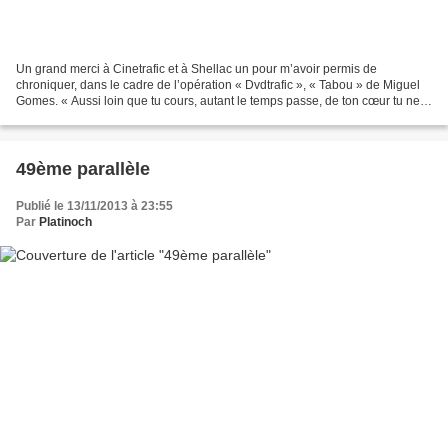
Un grand merci à Cinetrafic et à Shellac un pour m’avoir permis de
chroniquer, dans le cadre de l’opération « Dvdtrafic », « Tabou » de Miguel
Gomes. « Aussi loin que tu cours, autant le temps passe, de ton cœur tu ne
pourras fuir » Une vieille dame au...
49ème parallèle
Publié le 13/11/2013 à 23:55
Par
Platinoch