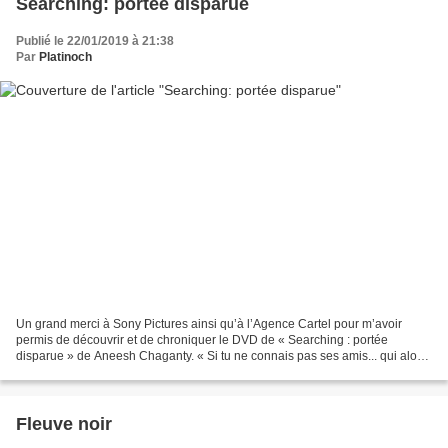
Searching: portée disparue
Publié le 22/01/2019 à 21:38
Par
Platinoch
Un grand merci à Sony Pictures ainsi qu’à l’Agence Cartel pour m’avoir
permis de découvrir et de chroniquer le DVD de « Searching : portée
disparue » de Aneesh Chaganty. « Si tu ne connais pas ses amis... qui alors
? » Alors que Margot, 16 ans, a disparu,...
Fleuve noir