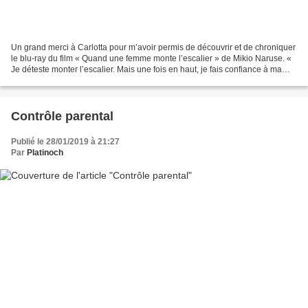
Un grand merci à Carlotta pour m’avoir permis de découvrir et de chroniquer
le blu-ray du film « Quand une femme monte l’escalier » de Mikio Naruse. «
Je déteste monter l’escalier. Mais une fois en haut, je fais confiance à ma
bonne étoile » Keiko, une...
Contrôle parental
Publié le 28/01/2019 à 21:27
Par
Platinoch