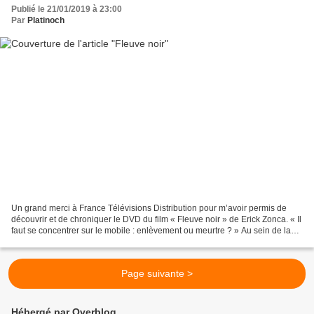
Publié le 21/01/2019 à 23:00
Par
Platinoch
Un grand merci à France Télévisions Distribution pour m’avoir permis de
découvrir et de chroniquer le DVD du film « Fleuve noir » de Erick Zonca. « Il
faut se concentrer sur le mobile : enlèvement ou meurtre ? » Au sein de la
famille Arnault, Dany, le...
Page suivante >
Hébergé par Overblog