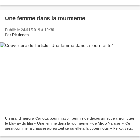
être physique ou elle peut vous...
Une femme dans la tourmente
Publié le 24/01/2019 à 19:30
Par
Platinoch
Un grand merci à Carlotta pour m’avoir permis de découvrir et de chroniquer
le blu-ray du film « Une femme dans la tourmente » de Mikio Naruse. « Ce
serait comme la chasser après tout ce qu’elle a fait pour nous » Reiko, veuve
de guerre qui s’occupe du...