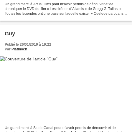
Un grand merci à Artus Films pour m’avoir permis de découvrir et de
chroniquer le DVD du film « Les sirènes d’Atlantis » de Gregg G. Tallas. «
Toutes les légendes ont une base sur laquelle exister » Quelque part dans
l’immensité du désert du Sahara. Partis...
Guy
Publié le 26/01/2019 à 19:22
Par
Platinoch
Un grand merci à StudioCanal pour m’avoir permis de découvrir et de