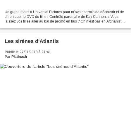
Un grand merci à Universal Pictures pour m’avoir permis de découvrir et de
chroniquer le DVD du film « Contrôle parental » de Kay Cannon. « Vous
laissez vos filles aller au bal de promo en bus ? On n’est pas en Afghanistan
! » Lorsque trois parents découvrent...
Les sirènes d'Atlantis
Publié le 27/01/2019 à 21:41
Par
Platinoch