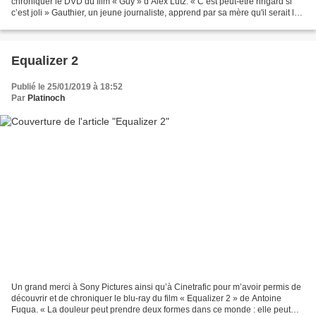
chroniquer le DVD du film « Guy » d’Alex Lutz. « C’est peut-être ringard si
c’est joli » Gauthier, un jeune journaliste, apprend par sa mère qu'il serait le
fils illégitime de Guy Jamet,...
Equalizer 2
Publié le 25/01/2019 à 18:52
Par
Platinoch
Un grand merci à Sony Pictures ainsi qu’à Cinetrafic pour m’avoir permis de
découvrir et de chroniquer le blu-ray du film « Equalizer 2 » de Antoine
Fuqua. « La douleur peut prendre deux formes dans ce monde : elle peut