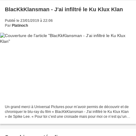
BlacKkKlansman - J'ai infiltré le Ku Klux Klan
Publié le 23/01/2019 à 22:06
Par
Platinoch
Un grand merci à Universal Pictures pour m’avoir permis de découvrir et de
chroniquer le blu-ray du film « BlacKkKlansman - J'ai infiltré le Ku Klux Klan
» de Spike Lee. « Pour toi c’est une croisade mais pour moi ce n’est qu’un
boulot » Au début des...