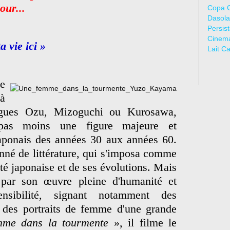
our...
Copa 
Dasola
Persis
Cinem
a vie ici »
Lait C
ue
 à
llègues Ozu, Mizoguchi ou Kurosawa,
pas moins une figure majeure et
aponais des années 30 aux années 60.
onné de littérature, qui s'imposa comme
été japonaise et de ses évolutions. Mais
ra par son œuvre pleine d'humanité et
nsibilité, signant notamment des
des portraits de femme d'une grande
me dans la tourmente
», il filme le