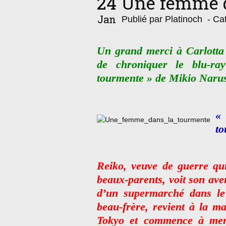
24
Une femme d
Jan
Publié par Platinoch
- Cat
Un grand merci à Carlotta 
de chroniquer le blu-r
tourmente » de Mikio Naru
«
to
Reiko, veuve de guerre qu
beaux-parents, voit son av
d’un supermarché dans le 
beau-frère, revient à la m
Tokyo et commence à mener