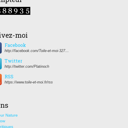
ivez-moi
Facebook
http://facebook.com/Toile-et-moi-327459350627274/
Twitter
http://twitter.com/Platinoch
RSS
https://www.toile-et-moi.fr/rss
ens
ur Nature
how
ritiques