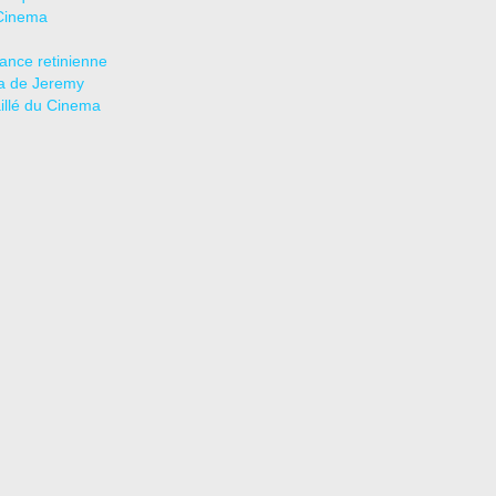
Cinema
tance retinienne
a de Jeremy
aillé du Cinema