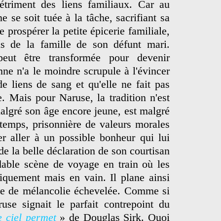
détriment des liens familiaux. Car au
e se soit tuée à la tâche, sacrifiant sa
e prospérer la petite épicerie familiale,
s de la famille de son défunt mari.
peut être transformée pour devenir
nne n'a le moindre scrupule à l'évincer
de liens de sang et qu'elle ne fait pas
e. Mais pour Naruse, la tradition n'est
malgré son âge encore jeune, est malgré
temps, prisonnière de valeurs morales
er aller à un possible bonheur qui lui
 de la belle déclaration de son courtisan
dable scène de voyage en train où les
iquement mais en vain. Il plane ainsi
e de mélancolie échevelée. Comme si
use signait le parfait contrepoint du
e ciel permet
» de Douglas Sirk. Quoi