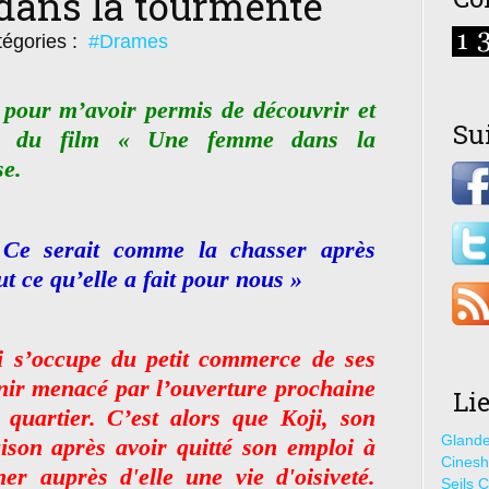
ans la tourmente
égories :
#Drames
pour m’avoir permis de découvrir et
Su
ay du film « Une femme dans la
se.
 Ce serait comme la chasser après
ut ce qu’elle a fait pour nous »
i s’occupe du petit commerce de ses
enir menacé par l’ouverture prochaine
Li
quartier. C’est alors que Koji, son
Glande
aison après avoir quitté son emploi à
Cines
 auprès d'elle une vie d'oisiveté.
Seils C