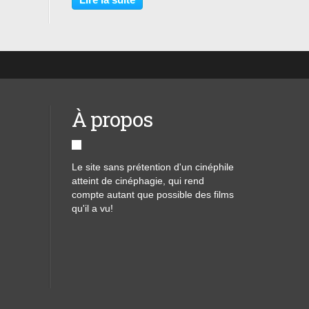
l’Australie depuis sa naissance. Il n’a
jamais...
À propos
Le site sans prétention d'un cinéphile
atteint de cinéphagie, qui rend
compte autant que possible des films
qu'il a vu!