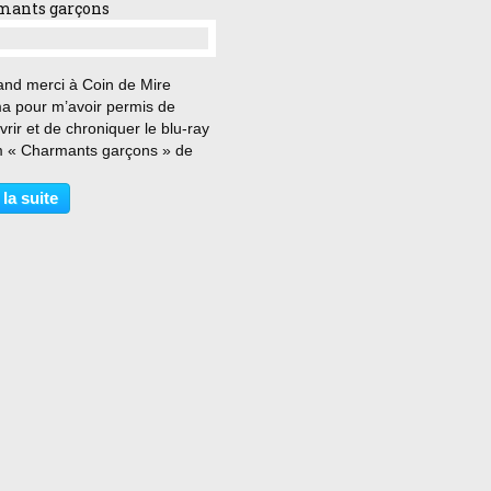
mants garçons
…
and merci à Coin de Mire
a pour m’avoir permis de
rir et de chroniquer le blu-ray
lm « Charmants garçons » de
 Decoin. « Les hommes, tous
s ! » Lulu, chanteuse et
 la suite
use dans un grand cabaret
ien, a de nombreux
ateurs…...