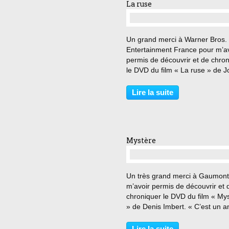
La ruse
…
Un grand merci à Warner Bros.
Entertainment France pour m’av
permis de découvrir et de chro
le DVD du film « La ruse » de 
Madden. « Les nazis s’attenden
une mystification. Notre entrepr
Lire la suite
doit être suffisamment incroyab
pour être crédible....
Mystère
…
Un très grand merci à Gaumont
m’avoir permis de découvrir et 
chroniquer le DVD du film « My
» de Denis Imbert. « C’est un a
très particulier. C’est un cadeau
forêt » Stéphane décide
Lire la suite