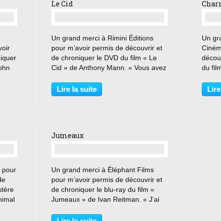
Le Cid
Char
…
Un grand merci à Rimini Éditions
Un gr
oir
pour m’avoir permis de découvrir et
Ciném
niquer
de chroniquer le DVD du film « Le
découv
John
Cid » de Anthony Mann. « Vous avez
du fi
t à
suivi la voie la plus courte non vers
Henri
ise
votre fiancée mais vers votre
pareil
Lire la suite
Lire
le
destinée » XIè siècle, en Espagne.
danse
Le pays, ruiné...
paris
admir
Jumeaux
…
 pour
Un grand merci à Éléphant Films
de
pour m’avoir permis de découvrir et
stère
de chroniquer le blu-ray du film «
nimal
Jumeaux » de Ivan Reitman. « J’ai
 de la
un frère ?! » Julius Benedict vit sur
une ile située entre Bora-Bora et
Lire la suite