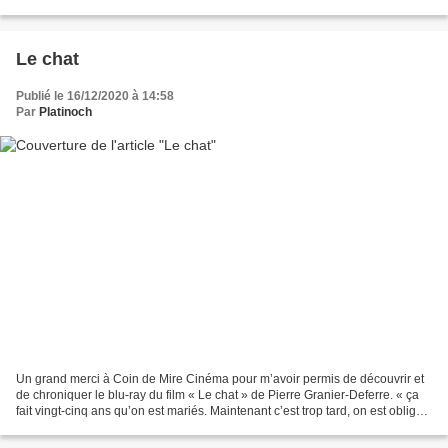
Susan, coiffeuse à domicile,...
Le chat
Publié le 16/12/2020 à 14:58
Par
Platinoch
Un grand merci à Coin de Mire Cinéma pour m’avoir permis de découvrir et
de chroniquer le blu-ray du film « Le chat » de Pierre Granier-Deferre. « ça
fait vingt-cinq ans qu’on est mariés. Maintenant c’est trop tard, on est obligé
d’aller au bout. » Julien...