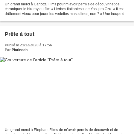
Un grand merci à Carlotta Films pour m’avoir permis de découvrir et de
chroniquer le blu-ray du film « Herbes flottantes » de Yasujiro Ozu. « Il est
drôlement vieux pour jouer les vedettes masculines, non ? » Une troupe de
théâtre retourne dans un petit...
Prête à tout
Publié le 21/12/2020 à 17:56
Par
Platinoch
Un grand merci à Elephant Films de m’avoir permis de découvrir et de