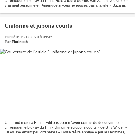
chroniquer le blu-ray du film « Prête à tout » de Gus Van Sant. « Vous n’êtes
vraiment personne en Amérique si vous ne passez pas à la télé » Suzanne
Stone rêve de devenir une star du...
Uniforme et jupons courts
Publié le 19/12/2020 à 09:45
Par
Platinoch
Un grand merci à Rimini Editions pour m’avoir permis de découvrir et de
chroniquer le blu-ray du film « Uniforme et jupons courts » de Billy Wilder. «
Tu es une enfant peu ordinaire ! » Lasse d'être ennuyé e par les hommes,