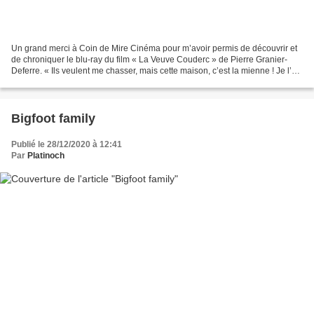
Un grand merci à Coin de Mire Cinéma pour m’avoir permis de découvrir et
de chroniquer le blu-ray du film « La Veuve Couderc » de Pierre Granier-
Deferre. « Ils veulent me chasser, mais cette maison, c’est la mienne ! Je l’ai
gagnée à ma sueur ! » Dans...
Bigfoot family
Publié le 28/12/2020 à 12:41
Par
Platinoch