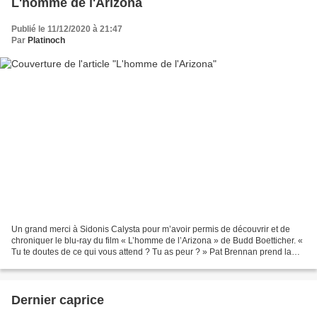
L'homme de l'Arizona
Publié le 11/12/2020 à 21:47
Par
Platinoch
Un grand merci à Sidonis Calysta pour m’avoir permis de découvrir et de
chroniquer le blu-ray du film « L’homme de l’Arizona » de Budd Boetticher. «
Tu te doutes de ce qui vous attend ? Tu as peur ? » Pat Brennan prend la
diligence en compagnie des jeunes...
Dernier caprice