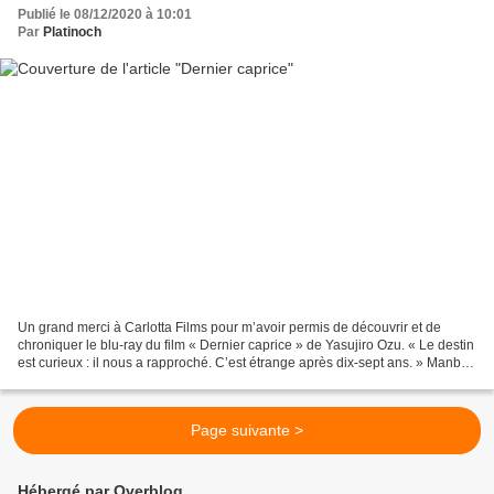
Publié le 08/12/2020 à 10:01
Par
Platinoch
Un grand merci à Carlotta Films pour m’avoir permis de découvrir et de
chroniquer le blu-ray du film « Dernier caprice » de Yasujiro Ozu. « Le destin
est curieux : il nous a rapproché. C’est étrange après dix-sept ans. » Manbei
Kohayagawa est le patron...
Page suivante >
Hébergé par Overblog