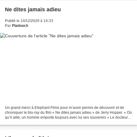
Ne dites jamais adieu
Publié le 14/12/2020 à 14:33
Par
Platinoch
Un grand merci à Elephant Films pour m’avoir permis de découvrir et de
chroniquer le blu-ray du film « Ne dites jamais adieu » de Jerry Hopper. « Où
qu’il aille, un homme emporte toujours avec lui ses souvenirs » Le docteur
Michael Parker vit seul avec...