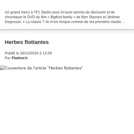
Un grand merci à TF1 Studio pour m’avoir permis de découvrir et de
chroniquer le DVD du film « Bigfoot family » de Ben Stassen et Jérémie
Degruson. « La nature ? Je m’en moque comme de ma première marée
noire ! » Depuis son retour en ville, Bigfoot est...
Herbes flottantes
Publié le 26/12/2020 à 13:50
Par
Platinoch