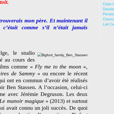
oit.
Copa 
Dasola
Persis
Cinem
etrouverais mon père. Et maintenant il
Lait C
 c’était comme s’il n’était jamais
lge, le studio
ré au cours des
 films comme «
Fly me to the moon
»,
naires de Sammy
» ou encore le récent
ui ont en commun d’avoir été réalisés
r Ben Stassen. A l’occasion, celui-ci
ôme avec Jérémie Degruson. Les deux
Le manoir magique
» (2013) et surtout
i avait connu un joli succès. De quoi