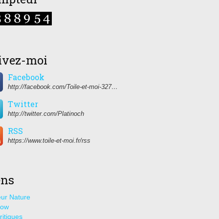
ivez-moi
Facebook
http://facebook.com/Toile-et-moi-327459350627274/
Twitter
http://twitter.com/Platinoch
RSS
https://www.toile-et-moi.fr/rss
ens
ur Nature
how
ritiques