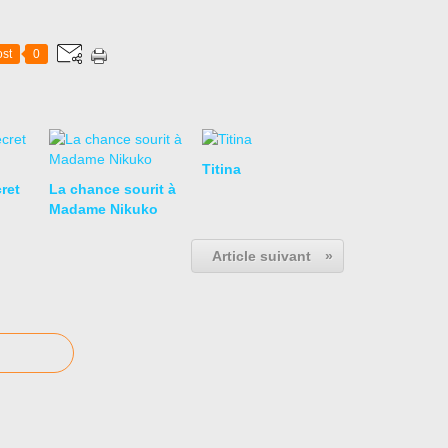
st
0
Titina
cret
La chance sourit à
Madame Nikuko
Article suivant
»