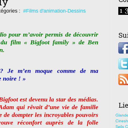
ly
égories :
#Films d'animation-Dessins
Su
io pour m’avoir permis de découvrir
du film « Bigfoot family » de Ben
n.
 ? Je m’en moque comme de ma
 noire ! »
Bigfoot est devenu la star des médias.
Li
dam qui rêvait d’une vie de famille
ye de dompter les incroyables pouvoirs
Glande
Cines
rouve réconfort auprès de la folle
Seils C