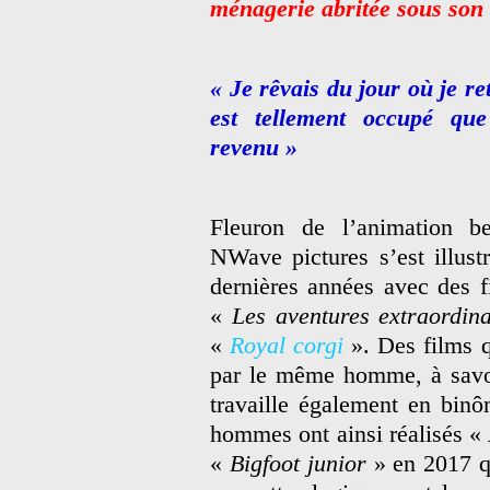
ménagerie abritée sous son t
« Je rêvais du jour où je r
est tellement occupé que
revenu »
Fleuron de l’animation be
NWave pictures s’est illust
dernières années avec des
«
Les aventures extraordi
«
Royal corgi
». Des films q
par le même homme, à savoi
travaille également en bin
hommes ont ainsi réalisés «
«
Bigfoot junior
» en 2017 qu