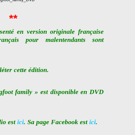
**
senté en version originale française
français pour malentendants sont
ter cette édition.
gfoot family » est disponible en DVD
dio est
ici
. Sa page Facebook est
ici
.