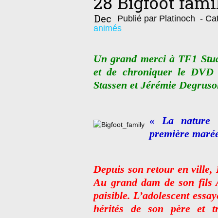
28
Bigfoot fami
Dec
Publié par Platinoch
- Cat
animés
Un grand merci à TF1 Stud
et de chroniquer le DVD 
Stassen et Jérémie Degruso
« La nature
première marée
Depuis son retour en ville, 
Au grand dam de son fils A
paisible. L’adolescent essa
hérités de son père et t