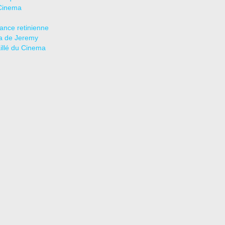
Cinema
tance retinienne
a de Jeremy
aillé du Cinema