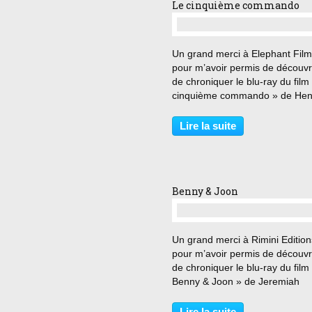
Le cinquième commando
…
Un grand merci à Elephant Fil
pour m’avoir permis de découvri
de chroniquer le blu-ray du film
cinquième commando » de Hen
Hathaway. « En Italie, les putes
valent les généraux ! » Le Capi
Lire la suite
Forster, officier Britannique se l
capturer...
Benny & Joon
…
Un grand merci à Rimini Edition
pour m’avoir permis de découvri
de chroniquer le blu-ray du film
Benny & Joon » de Jeremiah
Chechik. « Avoir besoin de
quelqu’un, ça veut dire quoi ? »
Lire la suite