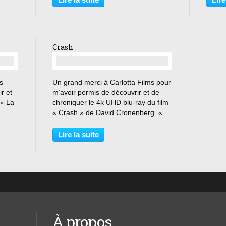
eurs
Tu auras toujours la trouille » Bien
positif
avant de...
Crash
…
s
Un grand merci à Carlotta Films pour
r et
m’avoir permis de découvrir et de
 « La
chroniquer le 4k UHD blu-ray du film
« Crash » de David Cronenberg. «
chose
Quand on a vécu ça, on ne devrait
ds se
plus pouvoir regarder une voiture. Et
Lire la suite
ous
encore moins la conduire. » James
Ballard,...
À propos