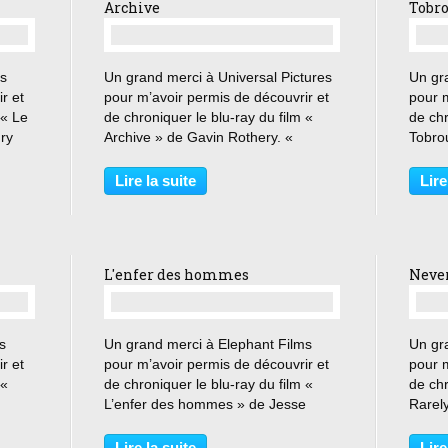
Archive
Tobr
…
ms
Un grand merci à Universal Pictures
Un gr
r et
pour m’avoir permis de découvrir et
pour m
 « Le
de chroniquer le blu-ray du film «
de chr
ry
Archive » de Gavin Rothery. «
Tobro
J’adore les robots. Mais juste les
Arthur
taine
miens. C’est pour toi que je les
attent
Lire la suite
Lire
aisse
fabrique. » 2038 : George Almore
Un pe
travaille sur...
Mais il
L'enfer des hommes
Neve
…
s
Un grand merci à Elephant Films
Un gr
r et
pour m’avoir permis de découvrir et
pour m
 «
de chroniquer le blu-ray du film «
de ch
L’enfer des hommes » de Jesse
Rarel
Hibbs. « D’ici deux ou trois jours tu
Hittma
seras comme nous tous : un vétéran.
qu’il y
Lire la suite
Lire