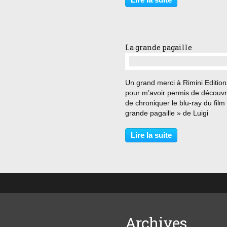
Depuis la mort accidentelle de l
parents, Benny s'occupe...
La grande pagaille
…
Un grand merci à Rimini Edition
pour m’avoir permis de découvri
de chroniquer le blu-ray du film
grande pagaille » de Luigi
Comencini. « Il arrive quelque 
d’invraisemblable : les alleman
Lire la suite
sont alliés au américains ! Ils n
tirent...
Archives