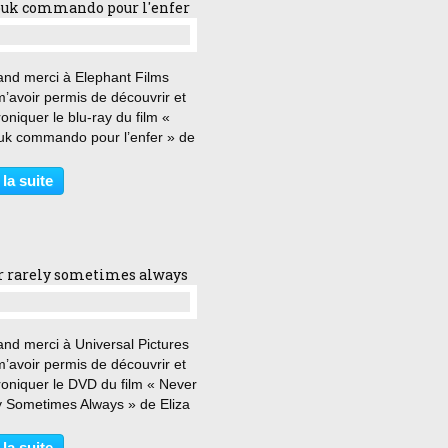
ouk commando pour l'enfer
…
and merci à Elephant Films
’avoir permis de découvrir et
oniquer le blu-ray du film «
uk commando pour l’enfer » de
 Hiller. « Un conseil : faites
ion à vos rapports avec juifs.
 la suite
u de confiance ne nuit pas.
...
r rarely sometimes always
…
and merci à Universal Pictures
’avoir permis de découvrir et
roniquer le DVD du film « Never
y Sometimes Always » de Eliza
n. « Si le test négatif, il se peut
 ait une erreur. Mais s’il est
 la suite