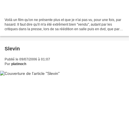
Voilà un film qu'on ne présente plus et que je n'ai pas vu, pour une fois, par
hasard. Il faut dire qu'il m'a été extrêment bien "vendu", autant par les
critiques dans la presse, lors de sa réédition en salle puis en dvd, que par
l'insistance de quelque(s)...
Slevin
Publié le 09/07/2006 à 01:07
Par
platinoch