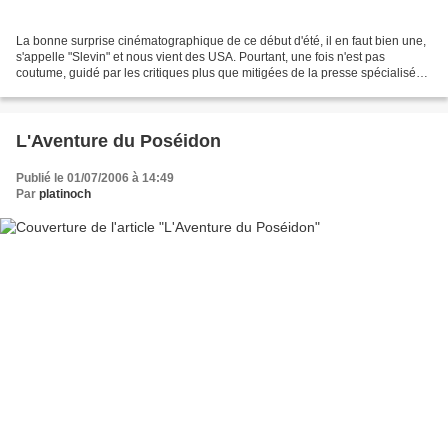
La bonne surprise cinématographique de ce début d'été, il en faut bien une,
s'appelle "Slevin" et nous vient des USA. Pourtant, une fois n'est pas
coutume, guidé par les critiques plus que mitigées de la presse spécialisée,
je m'étais définitivement décidé...
L'Aventure du Poséidon
Publié le 01/07/2006 à 14:49
Par
platinoch