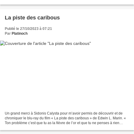
Employé de la Canadian Pacific...
La piste des caribous
Publié le 27/10/2023 à 07:21
Par
Platinoch
Un grand merci à Sidonis Calysta pour m’avoir permis de découvrir et de
chroniquer le blu-ray du film « La piste des caribous » de Edwin L. Marin. «
Ton problème c’est que tu as la fièvre de l’or et que tu ne penses à rien
d’autre ! » Au Canada, Jim Redfern...