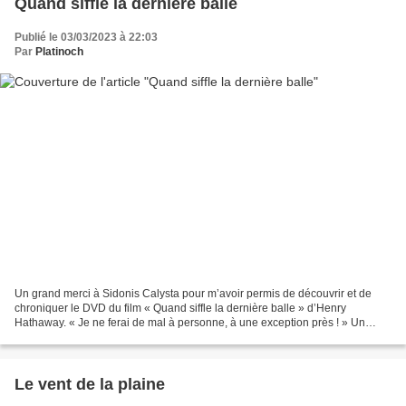
Quand siffle la dernière balle
Publié le 03/03/2023 à 22:03
Par
Platinoch
Un grand merci à Sidonis Calysta pour m’avoir permis de découvrir et de
chroniquer le DVD du film « Quand siffle la dernière balle » d’Henry
Hathaway. « Je ne ferai de mal à personne, à une exception près ! » Un
homme, Clay Lomax, sort de prison après...
Le vent de la plaine