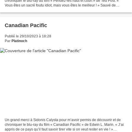
chroniquer le blu-ray du film « Pendez-les haut et court » de Ted Post. «
Vous êtes un sacré foutu idiot, mais vous êtes le meilleur ! » Sauvé de
justesse après avoir été lynché par...
Canadian Pacific
Publié le 29/10/2023 à 18:28
Par
Platinoch
Un grand merci à Sidonis Calysta pour m’avoir permis de découvrir et de
chroniquer le blu-ray du film « Canadian Pacific » de Edwin L. Marin. « J’ai
appris de ce pays qu’il faut savoir tirer vite si on veut rester en vie ! »