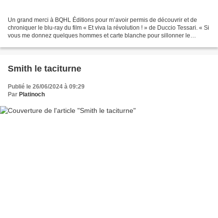
Un grand merci à BQHL Éditions pour m’avoir permis de découvrir et de
chroniquer le blu-ray du film « Et viva la révolution ! » de Duccio Tessari. « Si
vous me donnez quelques hommes et carte blanche pour sillonner le
Mexique, ma haine se chargera du...
Smith le taciturne
Publié le 26/06/2024 à 09:29
Par
Platinoch