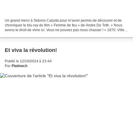
Un grand merci à Sidonis Calysta pour m’avoir permis de découvrir et de
chroniquer le blu-ray du film « Femme de feu » de Andre De Toth. « Nous
avons le droit de vivre ici. Vous ne pouvez pas nous chasser ! » 1870. Ville
de Signal. La belle Connie Dickason...
Et viva la révolution!
Publié le 12/10/2024 à 23:44
Par
Platinoch