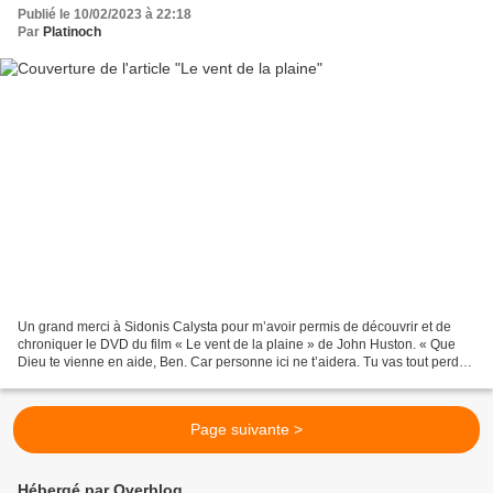
Publié le 10/02/2023 à 22:18
Par
Platinoch
Un grand merci à Sidonis Calysta pour m’avoir permis de découvrir et de
chroniquer le DVD du film « Le vent de la plaine » de John Huston. « Que
Dieu te vienne en aide, Ben. Car personne ici ne t’aidera. Tu vas tout perdre
pour rien. » Au cours d’un raid...
Page suivante >
Hébergé par Overblog