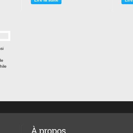
tout
s’emparer du port stratégique de
40ème
Sébastopol....
égrati
si
de
hile
ch. «
À propos