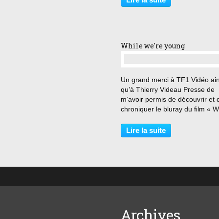
respecte par les règles comme 
le monde ? Le jour...
While we're young
…
Un grand merci à TF1 Vidéo ain
qu’à Thierry Videau Presse de
m’avoir permis de découvrir et 
chroniquer le bluray du film « W
we’re young » de Noah Baumba
On a la liberté. Ce qu’on en fait
Lire la suite
importe peu. » Josh et Cornelia
Srebnick, la quarantaine,...
Archives