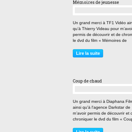
Mémoires de jeunesse
…
Un grand merci à TF1 Vidéo ain
qu’à Thierry Videau pour m’avoi
permis de découvrir et de chro
le dvd du film « Mémoires de
jeunesse » de James Kent. « Je
m’engager. Y aller. Ce n’est pas
Lire la suite
les jours qu’on a la chance de
participer à un...
Coup de chaud
…
Un grand merci à Diaphana Fil
ainsi qu'à l'agence Darkstar de
m’avoir permis de découvrir et 
chroniquer le dvd du film « Cou
chaud » de Raphaël Jacoulot. «
C’est plus possible. Pourquoi il 
Lire la suite