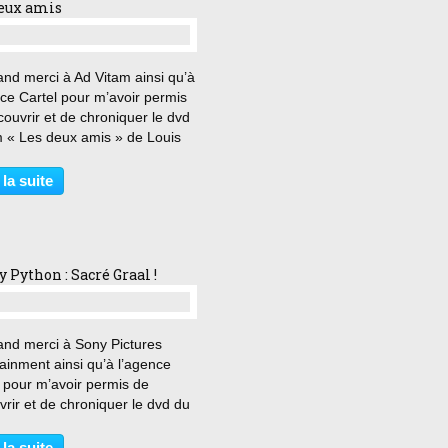
eux amis
…
nd merci à Ad Vitam ainsi qu’à
ce Cartel pour m’avoir permis
ouvrir et de chroniquer le dvd
m « Les deux amis » de Louis
. « Il faut qu’on arrête de se
Je ne peux pas avoir quelqu’un
 la suite
’instant. » Clément, figurant...
 Python : Sacré Graal !
…
and merci à Sony Pictures
ainment ainsi qu’à l’agence
 pour m’avoir permis de
rir et de chroniquer le dvd du
 Sacré Graal ! » des Monty
 dans son édition collector «
 la suite