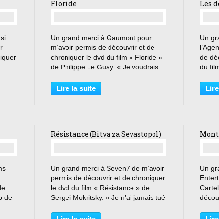
Floride
Les d
…
si
Un grand merci à Gaumont pour
Un gra
r
m’avoir permis de découvrir et de
l’Agen
niquer
chroniquer le dvd du film « Floride »
de déc
de Philippe Le Guay. « Je voudrais
du fil
 dois
bien finir comme un petit légume.
Garrel
 tous
Comme un petit oignon qui fait
voir. 
Lire la suite
Lire
pleurer la cuisinière » À 80 ans,
pour l
Claude Lherminier...
Résistance (Bitva za Sevastopol)
Monty
…
ms
Un grand merci à Seven7 de m’avoir
Un gr
permis de découvrir et de chroniquer
Entert
de
le dvd du film « Résistance » de
Cartel
p de
Sergei Mokritsky. « Je n’ai jamais tué
découv
un homme. Je n’ai tué que des
film «
ne
fascistes » En 1941, Hitler décide de
Python
Lire la suite
Lire