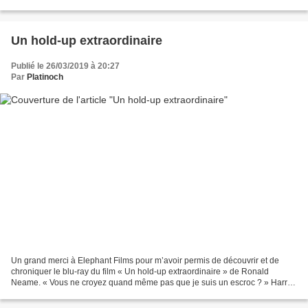
Justin se prend pour Sherlock Holmes...
Un hold-up extraordinaire
Publié le 26/03/2019 à 20:27
Par
Platinoch
Un grand merci à Elephant Films pour m’avoir permis de découvrir et de
chroniquer le blu-ray du film « Un hold-up extraordinaire » de Ronald
Neame. « Vous ne croyez quand même pas que je suis un escroc ? » Harry
Tristan Dean est un voleur qui a un nouveau...