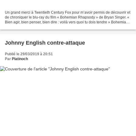
Un grand merci à Twentieth Century Fox pour m’avoir permis de découvrir et
de chroniquer le blu-ray du film « Bohemian Rhapsody » de Bryan Singer. «
Bien agir, bien penser, bien dire : voilà vers quoi tu dois tendre » Bohemian
Rhapsody retrace le destin...
Johnny English contre-attaque
Publié le 29/03/2019 à 20:51
Par
Platinoch