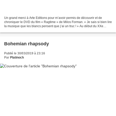
Un grand merci à Arte Editions pour m’avoir permis de découvrir et de
chroniquer le DVD du film « Ragtime » de Milos Forman. « Je sais si bien lire
la musique que les blancs pensent que j’ai un truc ! » Au début du XXe
siècle, un homme noir devient pianiste...
Bohemian rhapsody
Publié le 30/03/2019 à 23:16
Par
Platinoch