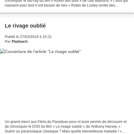
chroniquer le blu-ray du film « Robin des bois » de Otto Bathurst. « Ceux qui
naissent avec tout n’ont besoin de rien » Robin de Loxley rentre des
croisades avec Petit Jean, son...
Le rivage oublié
Publié le 27/03/2019 à 15:11
Par
Platinoch
Un grand merci aux Films du Paradoxe pour m’avoir permis de découvrir et
de chroniquer le DVD du film « Le rivage oublié » de Anthony Harvey. «
Guérir un paranoïaque classique ? Mais quelle merveilleuse maladie ! »