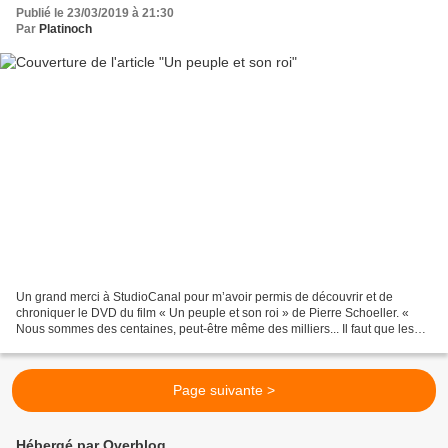
Publié le 23/03/2019 à 21:30
Par
Platinoch
Un grand merci à StudioCanal pour m’avoir permis de découvrir et de
chroniquer le DVD du film « Un peuple et son roi » de Pierre Schoeller. «
Nous sommes des centaines, peut-être même des milliers... Il faut que les
puissants entendent nos voix » En 1789,...
Page suivante >
Hébergé par Overblog