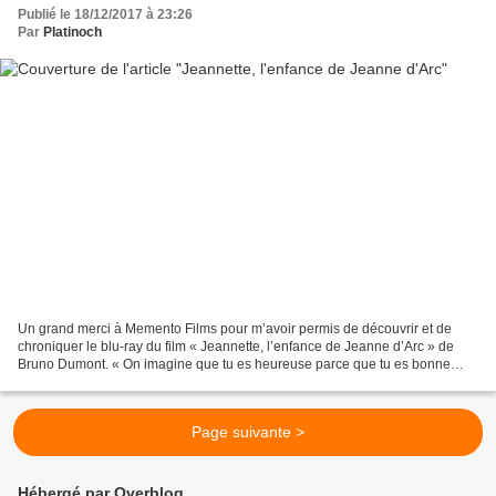
Publié le 18/12/2017 à 23:26
Par
Platinoch
Un grand merci à Memento Films pour m’avoir permis de découvrir et de
chroniquer le blu-ray du film « Jeannette, l’enfance de Jeanne d’Arc » de
Bruno Dumont. « On imagine que tu es heureuse parce que tu es bonne
chrétienne » Domrémy, 1425. Jeannette n’est...
Page suivante >
Hébergé par Overblog