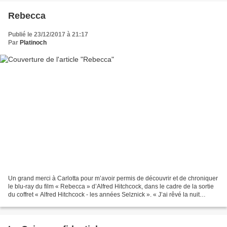
Rebecca
Publié le 23/12/2017 à 21:17
Par
Platinoch
Un grand merci à Carlotta pour m’avoir permis de découvrir et de chroniquer
le blu-ray du film « Rebecca » d’Alfred Hitchcock, dans le cadre de la sortie
du coffret « Alfred Hitchcock - les années Selznick ». « J’ai rêvé la nuit
dernière que je revenais...