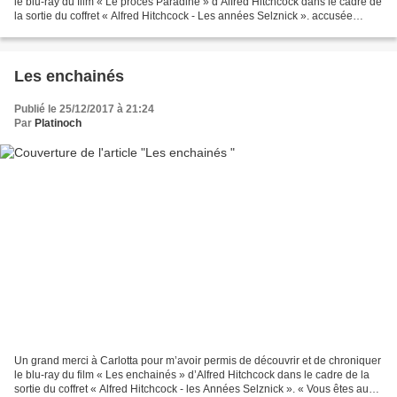
le blu-ray du film « Le procès Paradine » d’Alfred Hitchcock dans le cadre de
la sortie du coffret « Alfred Hitchcock - Les années Selznick ». accusée
d’avoir tué son mari. Il...
Les enchainés
Publié le 25/12/2017 à 21:24
Par
Platinoch
Un grand merci à Carlotta pour m’avoir permis de découvrir et de chroniquer
le blu-ray du film « Les enchainés » d’Alfred Hitchcock dans le cadre de la
sortie du coffret « Alfred Hitchcock - les Années Selznick ». « Vous êtes aussi