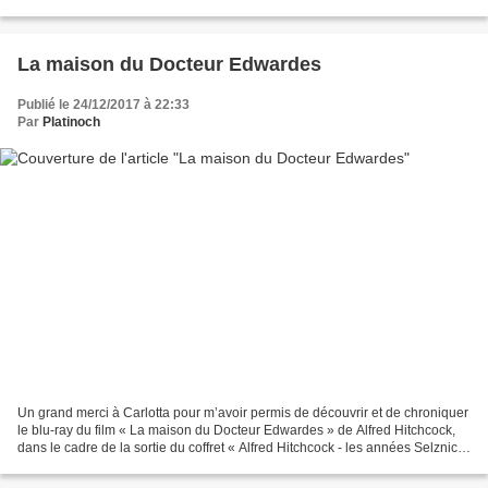
jolie qu’attachante......
La maison du Docteur Edwardes
Publié le 24/12/2017 à 22:33
Par
Platinoch
Un grand merci à Carlotta pour m’avoir permis de découvrir et de chroniquer
le blu-ray du film « La maison du Docteur Edwardes » de Alfred Hitchcock,
dans le cadre de la sortie du coffret « Alfred Hitchcock - les années Selznick
». « Qui êtes-vous ? Essayez...