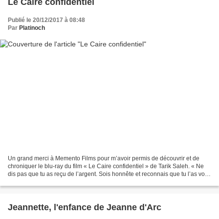
Le Caire confidentiel
Publié le 20/12/2017 à 08:48
Par
Platinoch
Un grand merci à Memento Films pour m’avoir permis de découvrir et de
chroniquer le blu-ray du film « Le Caire confidentiel » de Tarik Saleh. « Ne
dis pas que tu as reçu de l’argent. Sois honnête et reconnais que tu l’as volé
» Le Caire, janvier 2011,...
Jeannette, l'enfance de Jeanne d'Arc