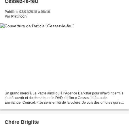
Cessez-le-feu
Publié le 03/01/2018 à 08:10
Par
Platinoch
Un grand merci à Le Pacte ainsi qu’à l’Agence Darkstar pour m’avoir permis
de découvrir et de chroniquer le DVD du film « Cessez-le-feu » de
Emmanuel Courcol. « Je sens en toi de la colère. Je vois des ombres qui se
battent dans ton cœur » 1923. Georges,...
Chère Brigitte