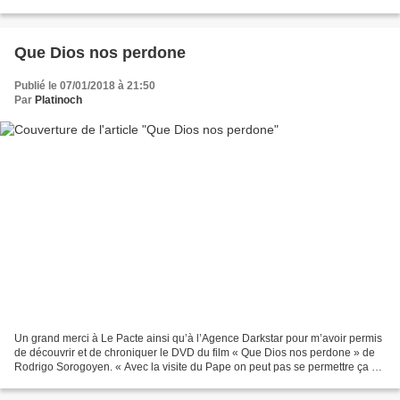
dans un garage parisien....
Que Dios nos perdone
Publié le 07/01/2018 à 21:50
Par
Platinoch
Un grand merci à Le Pacte ainsi qu’à l’Agence Darkstar pour m’avoir permis
de découvrir et de chroniquer le DVD du film « Que Dios nos perdone » de
Rodrigo Sorogoyen. « Avec la visite du Pape on peut pas se permettre ça »
Madrid, été 2011. La ville, plongée...