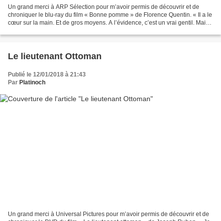
Un grand merci à ARP Sélection pour m’avoir permis de découvrir et de
chroniquer le blu-ray du film « Bonne pomme » de Florence Quentin. « Il a le
cœur sur la main. Et de gros moyens. A l’évidence, c’est un vrai gentil. Mais
que vient-il se perdre par...
Le lieutenant Ottoman
Publié le 12/01/2018 à 21:43
Par
Platinoch
Un grand merci à Universal Pictures pour m’avoir permis de découvrir et de