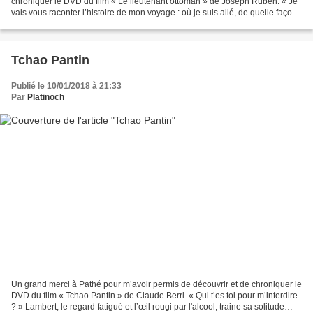
chroniquer le DVD du film « Le lieutenant ottoman » de Joseph Ruben. « Je
vais vous raconter l’histoire de mon voyage : où je suis allé, de quelle façon
et ce que j’ai vu durant...
Tchao Pantin
Publié le 10/01/2018 à 21:33
Par
Platinoch
Un grand merci à Pathé pour m’avoir permis de découvrir et de chroniquer le
DVD du film « Tchao Pantin » de Claude Berri. « Qui t’es toi pour m’interdire
? » Lambert, le regard fatigué et l’œil rougi par l'alcool, traine sa solitude