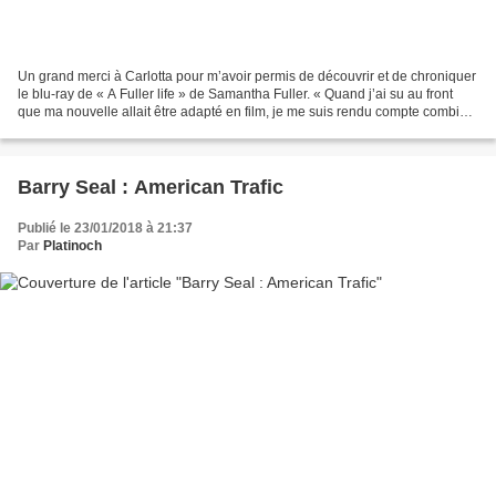
Un grand merci à Carlotta pour m’avoir permis de découvrir et de chroniquer
le blu-ray de « A Fuller life » de Samantha Fuller. « Quand j’ai su au front
que ma nouvelle allait être adapté en film, je me suis rendu compte combien
Hollywood était déconnecté...
Barry Seal : American Trafic
Publié le 23/01/2018 à 21:37
Par
Platinoch