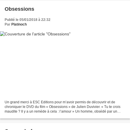
Obsessions
Publié le 05/01/2018 à 22:32
Par
Platinoch
Un grand merci à ESC Editions pour m’avoir permis de découvrir et de
chroniquer le DVD du film « Obsessions » de Julien Duvivier. « Tu te crois
maudite ? Il y a un remède à cela : l’amour » Un homme, obsédé par un
rêve, consulte un ami qui lui lit trois...