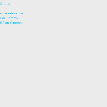
Cinema
tance retinienne
a de Jeremy
aillé du Cinema