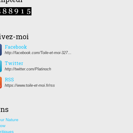
ivez-moi
Facebook
http://facebook.com/Toile-et-moi-327459350627274/
Twitter
http://twitter.com/Platinoch
RSS
https://www.toile-et-moi.fr/rss
ens
ur Nature
how
ritiques