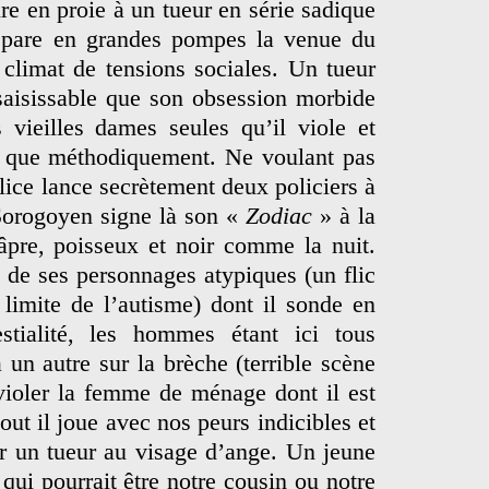
e en proie à un tueur en série sadique
épare en grandes pompes la venue du
climat de tensions sociales. Un tueur
insaisissable que son obsession morbide
 vieilles dames seules qu’il viole et
t que méthodiquement. Ne voulant pas
lice lance secrètement deux policiers à
 Sorogoyen signe là son «
Zodiac
» à la
âpre, poisseux et noir comme la nuit.
de ses personnages atypiques (un flic
 limite de l’autisme) dont il sonde en
tialité, les hommes étant ici tous
un autre sur la brèche (terrible scène
violer la femme de ménage dont il est
ut il joue avec nos peurs indicibles et
 un tueur au visage d’ange. Un jeune
ui pourrait être notre cousin ou notre