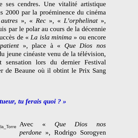
 ses cendres. Une vitalité artistique
s 2000 par la proéminence du cinéma
 autres
», «
Rec
», «
L’orphelinat
»,
uis par le polar au cours de la décennie
succès de «
La isla minima
» ou encore
atient
», place à «
Que Dios nos
du jeune cinéaste venu de la télévision,
 sensation lors du dernier Festival
er de Beaune où il obtint le Prix Sang
tueur, tu ferais quoi ? »
Avec «
Que Dios nos
perdone
», Rodrigo Sorogyen