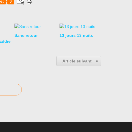
st
0
Sans retour
13 jours 13 nuits
Eddie
Article suivant
»