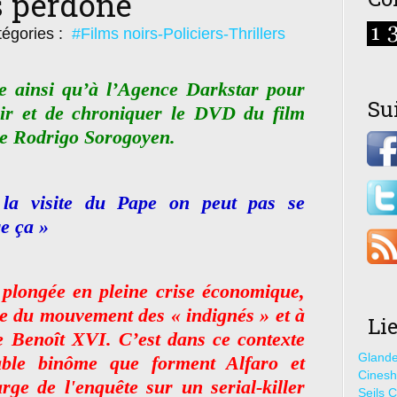
s perdone
égories :
#Films noirs-Policiers-Thrillers
 ainsi qu’à l’Agence Darkstar pour
Su
ir et de chroniquer le DVD du film
de Rodrigo Sorogoyen.
la visite du Pape on peut pas se
e ça »
, plongée en pleine crise économique,
ce du mouvement des « indignés » et à
Li
e Benoît XVI. C’est dans ce contexte
Glande
able binôme que forment Alfaro et
Cines
rge de l'enquête sur un serial-killer
Seils C