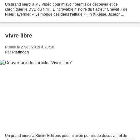
Un grand merci à M6 Vidéo pour m’avoir permis de découvrir et de
chroniquer le DVD du film « L’incroyable histoire du Facteur Cheval » de
Niels Tavernier. « Le monde des gens t’effraie » Fin XIXème, Joseph
Ferdinand Cheval, est un simple facteur qui parcourt...
Vivre libre
Publié le 27/05/2019 à 20:10
Par
Platinoch
Un grand merci à Rimini Editions pour m’avoir permis de découvrir et de