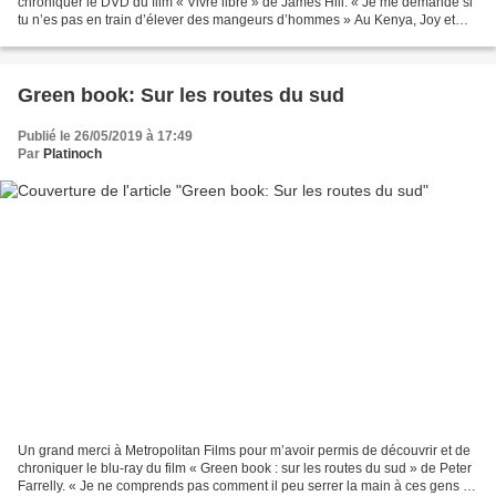
chroniquer le DVD du film « Vivre libre » de James Hill. « Je me demande si
tu n’es pas en train d’élever des mangeurs d’hommes » Au Kenya, Joy et
George Adamson s’occupent d’une...
Green book: Sur les routes du sud
Publié le 26/05/2019 à 17:49
Par
Platinoch
Un grand merci à Metropolitan Films pour m’avoir permis de découvrir et de
chroniquer le blu-ray du film « Green book : sur les routes du sud » de Peter
Farrelly. « Je ne comprends pas comment il peu serrer la main à ces gens là.