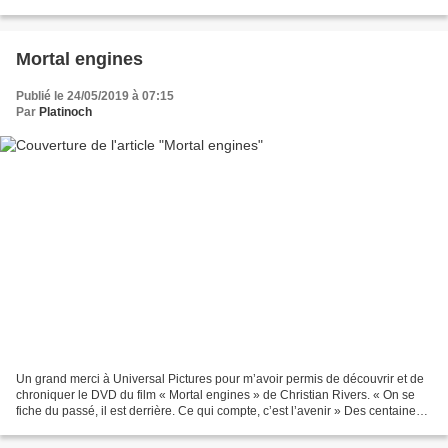
S’ils m’avaient insulter...
Mortal engines
Publié le 24/05/2019 à 07:15
Par
Platinoch
Un grand merci à Universal Pictures pour m’avoir permis de découvrir et de
chroniquer le DVD du film « Mortal engines » de Christian Rivers. « On se
fiche du passé, il est derrière. Ce qui compte, c’est l’avenir » Des centaines
d’années après qu’un évènement...