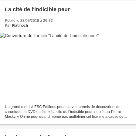
La cité de l'indicible peur
Publié le 23/05/2019 à 20:32
Par
Platinoch
Un grand merci à ESC Editions pour m’avoir permis de découvrir et de
chroniquer le DVD du film « La cité de l’indicible peur » de Jean-Pierre
Mocky. « On ne peut quand même pas guillotiner cet homme à cause de
moi, je ne le veux pas ! » Suite à l’évasion...