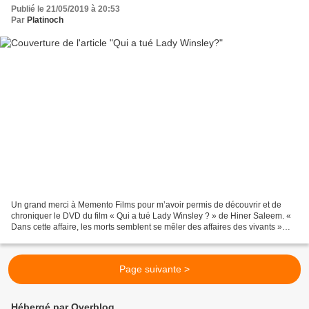
Publié le 21/05/2019 à 20:53
Par
Platinoch
Un grand merci à Memento Films pour m’avoir permis de découvrir et de
chroniquer le DVD du film « Qui a tué Lady Winsley ? » de Hiner Saleem. «
Dans cette affaire, les morts semblent se mêler des affaires des vivants »
Lady Winsley, une romancière américaine,...
Page suivante >
Hébergé par Overblog