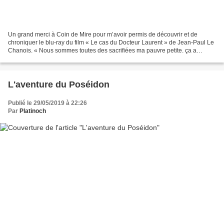
Un grand merci à Coin de Mire pour m’avoir permis de découvrir et de
chroniquer le blu-ray du film « Le cas du Docteur Laurent » de Jean-Paul Le
Chanois. « Nous sommes toutes des sacrifiées ma pauvre petite. ça a
toujours été comme ça et ça le sera toujours....
L'aventure du Poséidon
Publié le 29/05/2019 à 22:26
Par
Platinoch