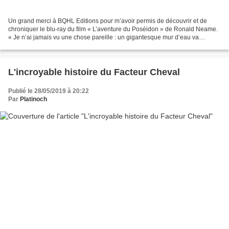
Un grand merci à BQHL Editions pour m’avoir permis de découvrir et de
chroniquer le blu-ray du film « L’aventure du Poséidon » de Ronald Neame.
« Je n’ai jamais vu une chose pareille : un gigantesque mur d’eau va
s’abattre sur nous ! » Chargé de plus...
L'incroyable histoire du Facteur Cheval
Publié le 28/05/2019 à 20:22
Par
Platinoch