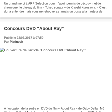
Un grand merci à ARP Sélection pour m’avoir permis de découvrir et de
chroniquer le blu-ray du film « Tokyo sonata » de Kiyoshi Kurosawa. « C’est
dur à entendre mais vous ne retrouverez jamais un poste à la hauteur de
celui que vous avez perdu » Tokyo...
Concours DVD "About Ray"
Publié le 22/03/2017 à 07:50
Par
Platinoch
A l’occasion de la sortie en DVD du film « About Ray » de Gaby Dellal, M6