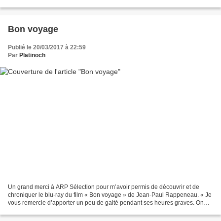
Ray, jeune adolescente transgenre, souhaite...
Bon voyage
Publié le 20/03/2017 à 22:59
Par
Platinoch
Un grand merci à ARP Sélection pour m’avoir permis de découvrir et de
chroniquer le blu-ray du film « Bon voyage » de Jean-Paul Rappeneau. « Je
vous remercie d’apporter un peu de gaité pendant ses heures graves. On
n’oublie tout avec vous ! » En juin...