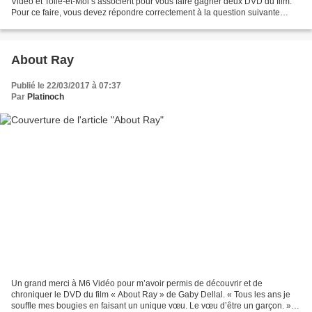
Vidéo et Toile-et-Moi s’associent pour vous faire gagner deux DVD du film.
Pour ce faire, vous devez répondre correctement à la question suivante
avant le mercredi 5 avril 2017...
About Ray
Publié le 22/03/2017 à 07:37
Par
Platinoch
Un grand merci à M6 Vidéo pour m’avoir permis de découvrir et de
chroniquer le DVD du film « About Ray » de Gaby Dellal. « Tous les ans je
souffle mes bougies en faisant un unique vœu. Le vœu d’être un garçon. »