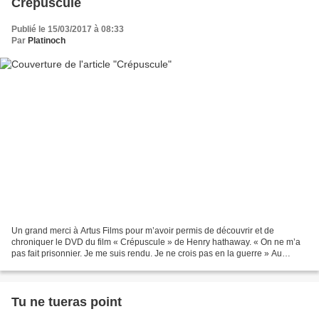
Crépuscule
Publié le 15/03/2017 à 08:33
Par
Platinoch
Un grand merci à Artus Films pour m’avoir permis de découvrir et de
chroniquer le DVD du film « Crépuscule » de Henry hathaway. « On ne m’a
pas fait prisonnier. Je me suis rendu. Je ne crois pas en la guerre » Au
Kenya, au tout début de la seconde guerre...
Tu ne tueras point