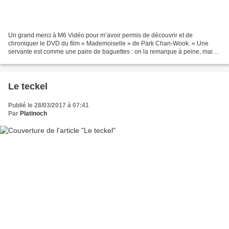
Un grand merci à M6 Vidéo pour m’avoir permis de découvrir et de
chroniquer le DVD du film « Mademoiselle » de Park Chan-Wook. « Une
servante est comme une paire de baguettes : on la remarque à peine, mais
son absence nous plonge dans le désarroi » Pendant...
Le teckel
Publié le 28/03/2017 à 07:41
Par
Platinoch