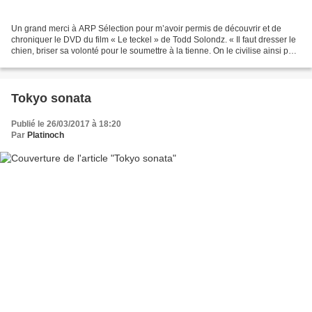
Un grand merci à ARP Sélection pour m’avoir permis de découvrir et de
chroniquer le DVD du film « Le teckel » de Todd Solondz. « Il faut dresser le
chien, briser sa volonté pour le soumettre à la tienne. On le civilise ainsi pour
qu’il agisse comme un...
Tokyo sonata
Publié le 26/03/2017 à 18:20
Par
Platinoch