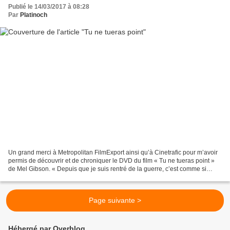
Publié le 14/03/2017 à 08:28
Par
Platinoch
Un grand merci à Metropolitan FilmExport ainsi qu’à Cinetrafic pour m’avoir
permis de découvrir et de chroniquer le DVD du film « Tu ne tueras point »
de Mel Gibson. « Depuis que je suis rentré de la guerre, c’est comme si
j’étais mort là-bas avec eux....
Page suivante >
Hébergé par Overblog