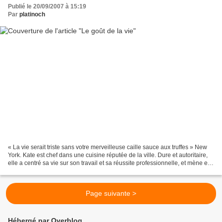
Publié le 20/09/2007 à 15:19
Par
platinoch
« La vie serait triste sans votre merveilleuse caille sauce aux truffes » New
York. Kate est chef dans une cuisine réputée de la ville. Dure et autoritaire,
elle a centré sa vie sur son travail et sa réussite professionnelle, et mène en
parallèle une...
Page suivante >
Hébergé par Overblog