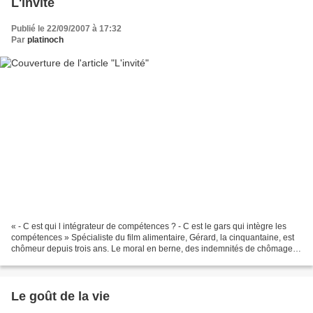
L'invité
Publié le 22/09/2007 à 17:32
Par
platinoch
« - C est qui l intégrateur de compétences ? - C est le gars qui intègre les
compétences » Spécialiste du film alimentaire, Gérard, la cinquantaine, est
chômeur depuis trois ans. Le moral en berne, des indemnités de chômage
qui baissent inexorablement,...
Le goût de la vie