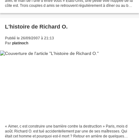
avec le mari de l une d entre vous » Etats-Unis, une petite ville huppée de la
côte est. Trois couples d amis se retrouvent régulièrement à dîner ou au bal
du club huppé qu ils...
L'histoire de Richard O.
Publié le 26/09/2007 à 21:13
Par
platinoch
« Aimer, c est construire une barrière contre la destruction » Paris, mois d
août. Richard O. est tué accidentellement par une de ses maîtresses. Qui
était cet homme et pourquoi est-il mort ? Retour en arrière de quelques