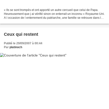
« Ils se sont trompés et ont apporté un autre cercueil que celui de Papa.
Heureusement que j ai vérifié sinon on enterrait un inconnu » Royaume-Uni.
A l occasion de l enterrement du patriarche, une famille se retrouve dans la
maison de campagne où à lieu...
Ceux qui restent
Publié le 29/09/2007 à 00:44
Par
platinoch