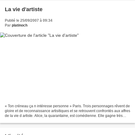
La vie d'artiste
Publié le 25/09/2007 à 09:34
Par
platinoch
« Ton créneau ça n intéresse personne » Paris. Trois personnages rêvent de
gloire et de reconnaissance artisitiques et se retrouvent confrontés aux affres
de la vie d artiste. Alice, la quarantaine, est comédienne. Elle gagne très
bien sa vie grâce à...