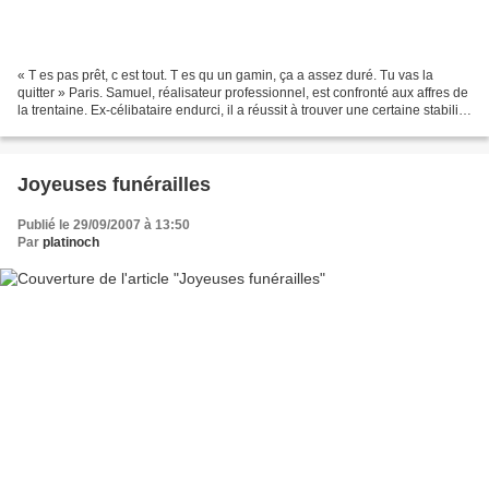
« T es pas prêt, c est tout. T es qu un gamin, ça a assez duré. Tu vas la
quitter » Paris. Samuel, réalisateur professionnel, est confronté aux affres de
la trentaine. Ex-célibataire endurci, il a réussit à trouver une certaine stabilité
auprès de Tania,...
Joyeuses funérailles
Publié le 29/09/2007 à 13:50
Par
platinoch