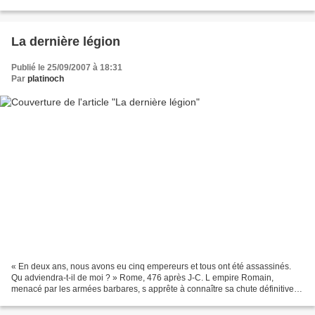
semaines. Richard O. est un artiste...
La dernière légion
Publié le 25/09/2007 à 18:31
Par
platinoch
« En deux ans, nous avons eu cinq empereurs et tous ont été assassinés.
Qu adviendra-t-il de moi ? » Rome, 476 après J-C. L empire Romain,
menacé par les armées barbares, s apprête à connaître sa chute définitive.
C est dans ce contexte que Romulus Auguste...