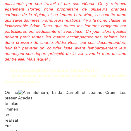
passionné par son travail et par ses idéaux. On y retrouve
également Porter, riche propriétaire de plusieurs grandes
surfaces de la région, et sa femme Lora Mae, sa cadette dune
quinzaine dannées. Parmi leurs relations, il y a la riche, classe, et
insaisissable Addie Ross, que toutes les femmes craignent car
particulièrement séduisante et séductrice. Un jour, alors quelles
doivent partir toutes les quatre accompagner des enfants lors
dune croisière de charité, Addie Ross, qui sest décommandée,
leur fait parvenir un courrier juste avant lembarquement leur
annonçant son départ précipité de la ville avec le mari de lune
dentre elle. Mais lequel ?
« - Pourquoi parle-t-on toujours dAddie Ross ?
- Mes chères, si vous ne parliez pas de moi, vous nauriez
rien à vous dire »
On ne
présen
te plus
limmen
se
réalisat
eur