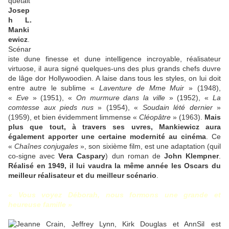
quétait
Josep
h L.
Manki
ewicz
.
Scénar
iste dune finesse et dune intelligence incroyable, réalisateur
virtuose, il aura signé quelques-uns des plus grands chefs duvre
de lâge dor Hollywoodien. A laise dans tous les styles, on lui doit
entre autre le sublime «
Laventure de Mme Muir
» (1948),
«
Eve
» (1951), «
On murmure dans la ville
» (1952), «
La
comtesse aux pieds nus
» (1954), «
Soudain lété dernier
»
(1959), et bien évidemment limmense «
Cléopâtre
» (1963).
Mais
plus que tout, à travers ses uvres, Mankiewicz aura
également apporter une certaine modernité au cinéma
. Ce
«
Chaînes conjugales
», son sixième film, est une adaptation (quil
co-signe avec
Vera Caspary
) dun roman de
John Klempner
.
Réalisé en 1949, il lui vaudra la même année les Oscars du
meilleur réalisateur et du meilleur scénario
.
« Vous voyez Déborah, nous formons une grande et
heureuse famille »
Sil est