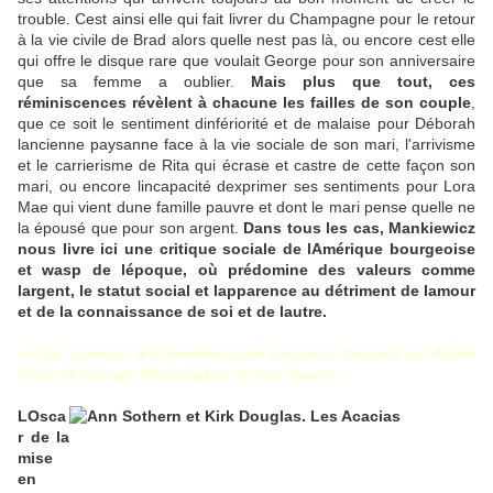
trouble. Cest ainsi elle qui fait livrer du Champagne pour le retour
à la vie civile de Brad alors quelle nest pas là, ou encore cest elle
qui offre le disque rare que voulait George pour son anniversaire
que sa femme a oublier.
Mais plus que tout, ces
réminiscences révèlent à chacune les failles de son couple
,
que ce soit le sentiment dinfériorité et de malaise pour Déborah
lancienne paysanne face à la vie sociale de son mari, l'arrivisme
et le carrierisme de Rita qui écrase et castre de cette façon son
mari, ou encore lincapacité dexprimer ses sentiments pour Lora
Mae qui vient dune famille pauvre et dont le mari pense quelle ne
la épousé que pour son argent.
Dans tous les cas, Mankiewicz
nous livre ici une critique sociale de lAmérique bourgeoise
et wasp de lépoque, où prédomine des valeurs comme
largent, le statut social et lapparence au détriment de lamour
et de la connaissance de soi et de lautre.
« Cest curieux, les hommes sont toujours daccord sur Addie
Ross et George Washington et rien dautre »
LOsca
r de la
mise
en