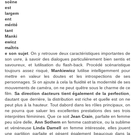
scène
est
largem
ent
mérité
tant
Manki
ewicz
maîtris
e son sujet
. On y retrouve deux caractéristiques importantes de
son uvre, à savoir des dialogues particulièrement bien sentis et
savoureux, et lutilisation du flash-back. Procédé scénaristique
toujours assez risqué,
Mankiewicz
lutilise intelligemment pour
mettre en valeur les doutes et les introspections de ses
personnages. Si on ajoute à cela la fluidité et la modernité de ses
mouvements de caméra, on ne peut quêtre sous le charme de ce
film.
Sa direction dacteurs tient également de la perfection
,
dautant que derrière, la distribution est riche et quelle est on ne
peut plus à la hauteur. Tout dabord dans les rôles principaux, on
ne pourra que saluer les excellentes prestations des ses trois
interprètes féminines. Que ce soit
Jean Crain
, parfaite en femme
peu sûre delle,
Ann Sothern
en femme castratrice, ou la sublime
et vénéneuse
Linda Darnell
en femme intéressée, elles jouent
une partition parfaite et pèsent également beaucoup dans la