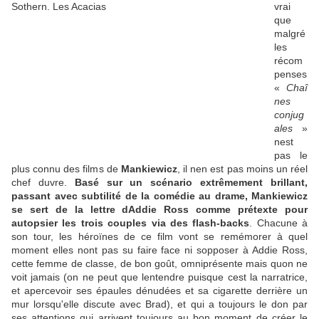
vrai
que
malgré
les
récom
penses
«
Chaî
nes
conjug
ales
»
nest
pas le
plus connu des films de
Mankiewicz
, il nen est pas moins un réel
chef duvre.
Basé sur un scénario extrêmement brillant,
passant avec subtilité de la comédie au drame, Mankiewicz
se sert de la lettre dAddie Ross comme prétexte pour
autopsier les trois couples via des flash-backs
. Chacune à
son tour, les héroïnes de ce film vont se remémorer à quel
moment elles nont pas su faire face ni sopposer à Addie Ross,
cette femme de classe, de bon goût, omniprésente mais quon ne
voit jamais (on ne peut que lentendre puisque cest la narratrice,
et apercevoir ses épaules dénudées et sa cigarette derrière un
mur lorsqu'elle discute avec Brad), et qui a toujours le don par
ses attentions qui arrivent toujours au bon moment de créer le