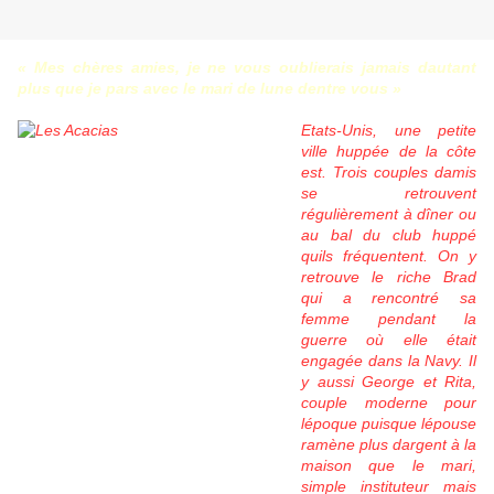
« Mes chères amies, je ne vous oublierais jamais dautant
plus que je pars avec le mari de lune dentre vous »
Etats-Unis, une petite
ville huppée de la côte
est. Trois couples damis
se retrouvent
régulièrement à dîner ou
au bal du club huppé
quils fréquentent. On y
retrouve le riche Brad
qui a rencontré sa
femme pendant la
guerre où elle était
engagée dans la Navy. Il
y aussi George et Rita,
couple moderne pour
lépoque puisque lépouse
ramène plus dargent à la
maison que le mari,
simple instituteur mais