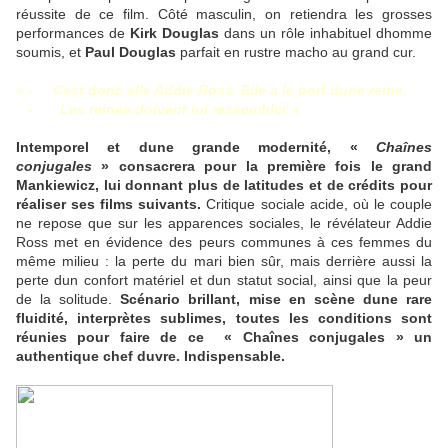
réussite de ce film. Côté masculin, on retiendra les grosses
performances de
Kirk Douglas
dans un rôle inhabituel dhomme
soumis, et
Paul Douglas
parfait en rustre macho au grand cur.
« -
Cest donc elle Addie Ross. Elle a le port dune reine.
-
Les reines doivent lui ressembler »
Intemporel et dune grande modernité, «
Chaînes
conjugales
» consacrera pour la première fois le grand
Mankiewicz, lui donnant plus de latitudes et de crédits pour
réaliser ses films suivants.
Critique sociale acide, où le couple
ne repose que sur les apparences sociales, le révélateur Addie
Ross met en évidence des peurs communes à ces femmes du
même milieu : la perte du mari bien sûr, mais derrière aussi la
perte dun confort matériel et dun statut social, ainsi que la peur
de la solitude.
Scénario brillant, mise en scène dune rare
fluidité, interprètes sublimes, toutes les conditions sont
réunies pour faire de ce « Chaînes conjugales » un
authentique chef duvre. Indispensable.