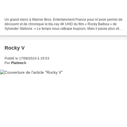
Un grand merci à Warner Bros. Entertainment France pour m’avoir permis de
découvrir et de chronique le blu-ray 4K UHD du film « Rocky Balboa » de
Sylvester Stallone. « Le temps nous rattrape toujours. Mais il passe plus vite
si on choisit de quitter la...
Rocky V
Publié le 17/08/2024 à 19:03
Par
Platinoch