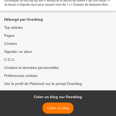
chroniquer le blu-ray du film « Brisby et le secret de NIMH » de Don Bluth. «
Je ferais n’importe quoi pour sauver mon fils ! » L’histoire de Madame Brisby,
une gentille maman souris...
Hébergé par Overblog
Top articles
Pages
Contact
Signaler un abus
C.G.U.
Cookies et données personnelles
Préférences cookies
Voir le profil de Platinoch sur le portail Overblog
Créer un blog sur Overblog
Créer un blog