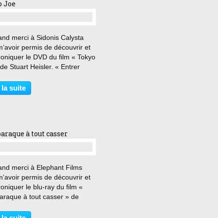
o Joe
…
and merci à Sidonis Calysta
’avoir permis de découvrir et
roniquer le DVD du film « Tokyo
de Stuart Heisler. « Entrer
okyo est devenu plus difficile
 sortir de Sing-Sing » Joe
 la suite
t revient à Tokyo après la
 et...
araque à tout casser
…
and merci à Elephant Films
’avoir permis de découvrir et
oniquer le blu-ray du film «
araque à tout casser » de
rd Benjamin. « On est à New
t il faut des mois pour trouver
 la suite