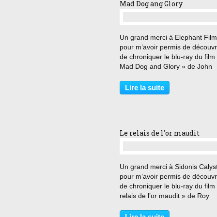
Mad Dog ang Glory
…
Un grand merci à Elephant Fil
pour m’avoir permis de découvri
de chroniquer le blu-ray du film
Mad Dog and Glory » de John
McNaughton. « Je suis sa mani
lui de vous remercier de lui avoi
Lire la suite
sauvé la vie » Wayne, surnom
ironiquement Mad Dog...
Le relais de l'or maudit
…
Un grand merci à Sidonis Calys
pour m’avoir permis de découvri
de chroniquer le blu-ray du film
relais de l’or maudit » de Roy
Huggins. « Si je me rends comp
que je viens de tuer un homme
Lire la suite