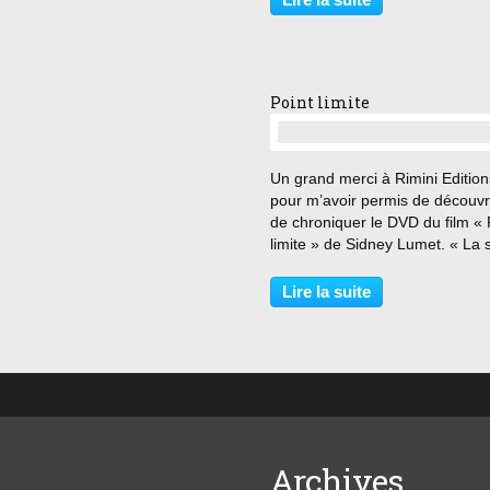
Mais que faisons-nous d’autre
depuis cinq ans ?...
Point limite
…
Un grand merci à Rimini Edition
pour m’avoir permis de découvri
de chroniquer le DVD du film « 
limite » de Sidney Lumet. « La 
chose sur laquelle nous pouvo
être d’accord, c’est qu’il n’y a p
Lire la suite
responsable » La défaillance d'
minuscule...
Archives