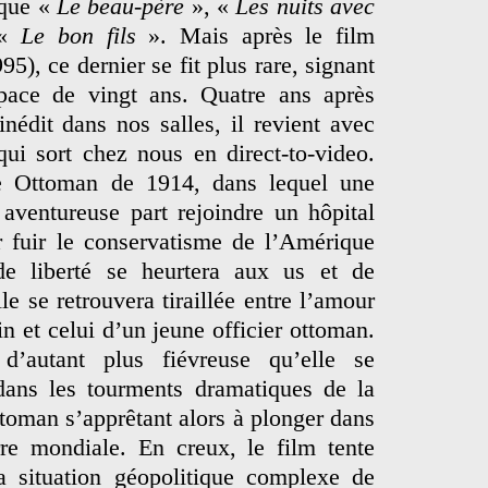
 que «
Le beau-père
», «
Les nuits avec
 «
Le bon fils
». Mais après le film
95), ce dernier se fit plus rare, signant
space de vingt ans. Quatre ans après
inédit dans nos salles, il revient avec
ui sort chez nous en direct-to-video.
e Ottoman de 1914, dans lequel une
 aventureuse part rejoindre un hôpital
r fuir le conservatisme de l’Amérique
e liberté se heurtera aux us et de
e se retrouvera tiraillée entre l’amour
 et celui d’un jeune officier ottoman.
’autant plus fiévreuse qu’elle se
 dans les tourments dramatiques de la
toman s’apprêtant alors à plonger dans
rre mondiale. En creux, le film tente
la situation géopolitique complexe de