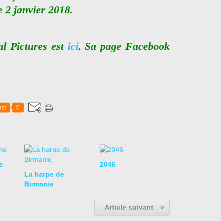
 2 janvier 2018.
al Pictures est
ici
. Sa page Facebook
st
0
e
2046
La harpe de
Birmanie
Article suivant
»