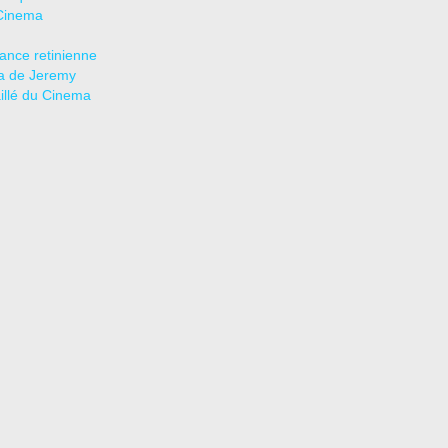
Cinema
tance retinienne
a de Jeremy
aillé du Cinema