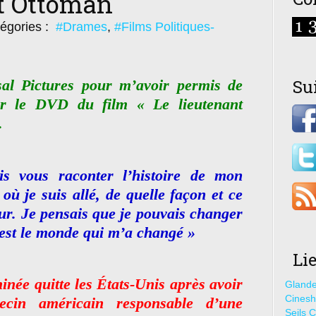
nt Ottoman
égories :
#Drames
,
#Films Politiques-
Su
al Pictures pour m’avoir permis de
er le DVD du film « Le lieutenant
.
is vous raconter l’histoire de mon
 où je suis allé, de quelle façon et ce
ur. Je pensais que je pouvais changer
est le monde qui m’a changé »
Li
née quitte les États-Unis après avoir
Glande
Cines
cin américain responsable d’une
Seils C