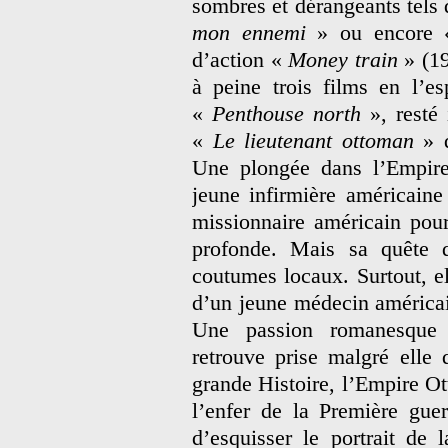
sombres et dérangeants tels
mon ennemi
» ou encore
d’action «
Money train
» (19
à peine trois films en l’e
«
Penthouse north
», resté 
«
Le lieutenant ottoman
» q
Une plongée dans l’Empir
jeune infirmière américaine
missionnaire américain pou
profonde. Mais sa quête d
coutumes locaux. Surtout, ell
d’un jeune médecin américain
Une passion romanesque d
retrouve prise malgré elle
grande Histoire, l’Empire Ot
l’enfer de la Première gue
d’esquisser le portrait de 