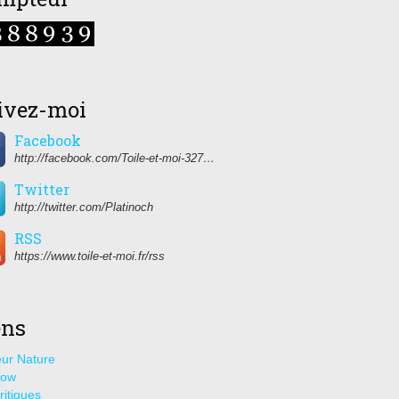
ivez-moi
Facebook
http://facebook.com/Toile-et-moi-327459350627274/
Twitter
http://twitter.com/Platinoch
RSS
https://www.toile-et-moi.fr/rss
ens
ur Nature
how
ritiques