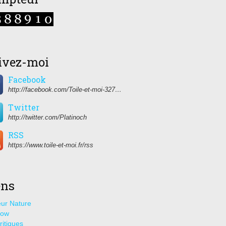
ivez-moi
Facebook
http://facebook.com/Toile-et-moi-327459350627274/
Twitter
http://twitter.com/Platinoch
RSS
https://www.toile-et-moi.fr/rss
ens
ur Nature
how
ritiques