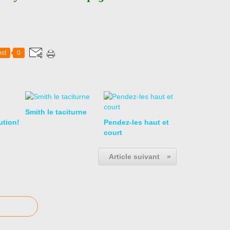
st
0
Smith le taciturne
ution!
Pendez-les haut et
court
Article suivant
»