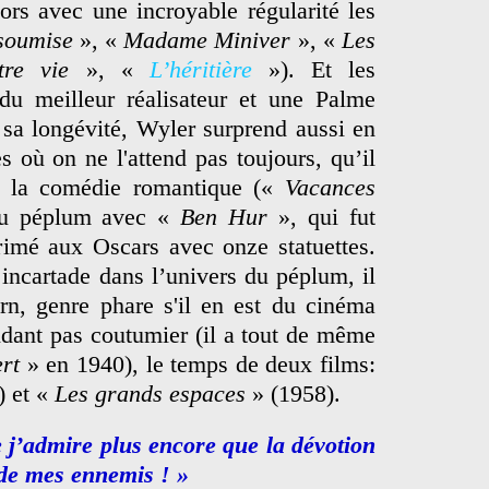
ors avec une incroyable régularité les
soumise
», «
Madame Miniver
», «
Les
tre vie
», «
L’héritière
»). Et les
du meilleur réalisateur et une Palme
 sa longévité, Wyler surprend aussi en
s où on ne l'attend pas toujours, qu’il
de la comédie romantique («
Vacances
du péplum avec «
Ben Hur
», qui fut
rimé aux Oscars avec onze statuettes.
 incartade dans l’univers du péplum, il
rn, genre phare s'il en est du cinéma
ndant pas coutumier (il a tout de même
rt
» en 1940), le temps de deux films:
) et «
Les grands espaces
» (1958).
e j’admire plus encore que la dévotion
 de mes ennemis ! »