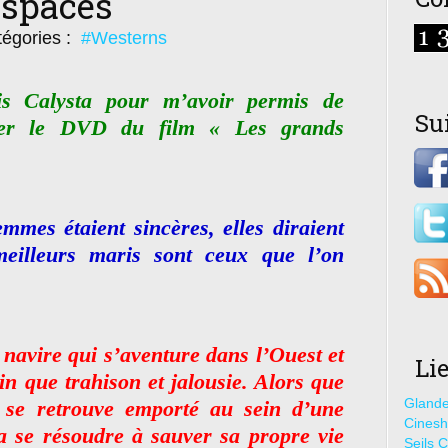
espaces
égories :
#Westerns
s Calysta pour m’avoir permis de
Su
uer le DVD du film « Les grands
emmes étaient sincères, elles diraient
eilleurs maris sont ceux que l’on
 navire qui s’aventure dans l’Ouest et
Li
n que trahison et jalousie. Alors que
Glande
 se retrouve emporté au sein d’une
Cines
ra se résoudre à sauver sa propre vie
Seils C