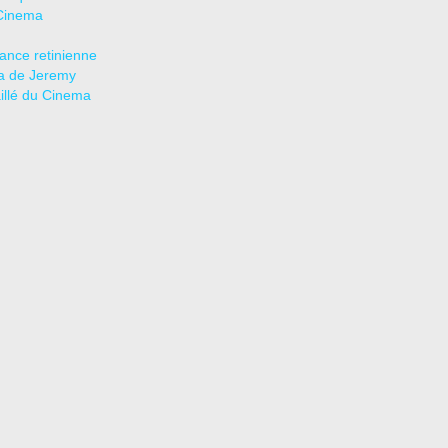
Cinema
tance retinienne
a de Jeremy
aillé du Cinema