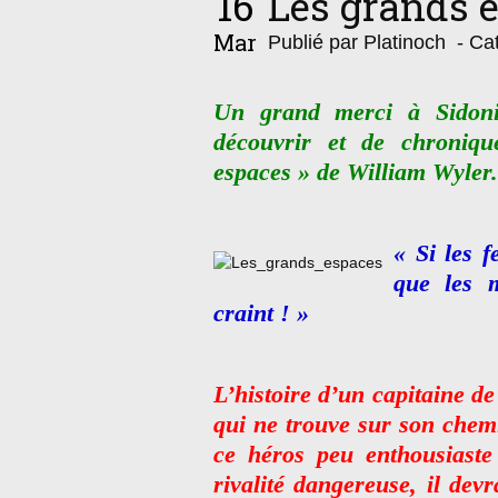
16
Les grands 
Mar
Publié par Platinoch
- Cat
Un grand merci à Sidoni
découvrir et de chroniq
espaces » de William Wyler.
« Si les f
que les m
craint ! »
L’histoire d’un capitaine de
qui ne trouve sur son chemi
ce héros peu enthousiaste
rivalité dangereuse, il dev