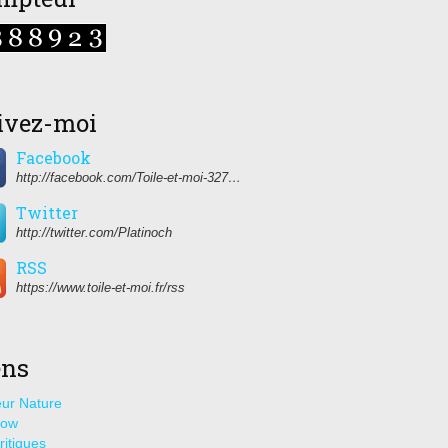
ivez-moi
Facebook
http://facebook.com/Toile-et-moi-327459350627274/
Twitter
http://twitter.com/Platinoch
RSS
https://www.toile-et-moi.fr/rss
ens
ur Nature
how
ritiques