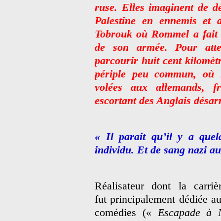
ruse. Elles imaginent de d
Palestine en ennemis et d
Tobrouk où Rommel a fait e
de son armée. Pour atte
parcourir huit cent kilomètr
périple peu commun, où l
volées aux allemands, fr
escortant des Anglais désarm
« Il parait qu’il y a quel
individu. Et de sang nazi au
Réalisateur dont la carriè
fut principalement dédiée a
comédies («
Escapade à 