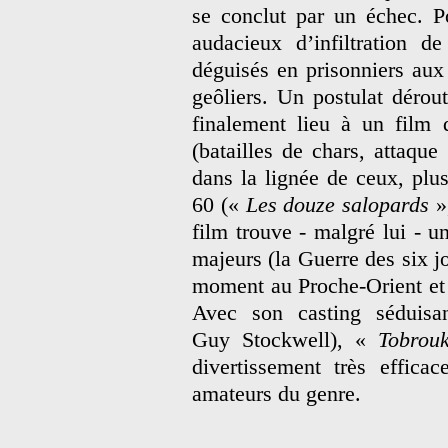
se conclut par un échec. P
audacieux d’infiltration 
déguisés en prisonniers aux
geôliers. Un postulat déro
finalement lieu à un film d
(batailles de chars, attaque
dans la lignée de ceux, plus
60 («
Les douze salopards
»
film trouve - malgré lui - u
majeurs (la Guerre des six j
moment au Proche-Orient et 
Avec son casting séduis
Guy Stockwell), «
Tobrou
divertissement très effica
amateurs du genre.