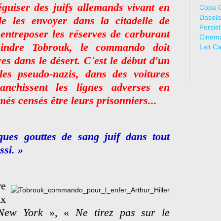
éguiser des juifs allemands vivant en
Copa 
Dasola
e les envoyer dans la citadelle de
Persis
ntreposer les réserves de carburant
Cinem
indre Tobrouk, le commando doit
Lait C
es dans le désert. C'est le début d'un
es pseudo-nazis, dans des voitures
anchissent les lignes adverses en
és censés être leurs prisonniers...
ques gouttes de sang juif dans tout
ssi. »
re
ux
New York
», «
Ne tirez pas sur le