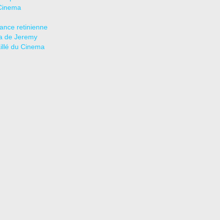
Cinema
tance retinienne
a de Jeremy
aillé du Cinema