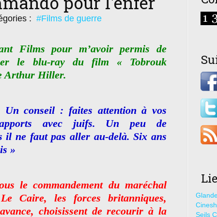
mando pour l'enfer
égories :
#Films de guerre
nt Films pour m’avoir permis de
Su
uer le blu-ray du film « Tobrouk
 Arthur Hiller.
 Un conseil : faites attention à vos
rapports avec juifs. Un peu de
 il ne faut pas aller au-delà. Six ans
is »
Li
 sous le commandement du maréchal
Glande
Le Caire, les forces britanniques,
Cines
avance, choisissent de recourir à la
Seils C