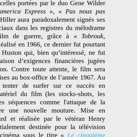
celles portées par le duo Gene Wilder
america Express
», «
Pas nous pas
Hiller aura paradoxalement signés ses
iaux dans les registres du mélodrame
ilm de guerre, grâce à «
Tobrouk,
éalisé en 1966, ce dernier fut pourtant
 Huston qui, bien qu’intéressé, ne fut
aison d’exigences financières jugées
on. Contre toute attente, le film sera
ises au box-office de l’année 1967. Au
 tenter de surfer sur ce succès en
atériel du film (les stocks-shots, les
es séquences comme l'attaque de la
uire une nouvelle mouture. Mise en
ard et réalisée par le vétéran Henry
itialement destinée pour la télévision
 cinéma sous le titre «
Le cinquième