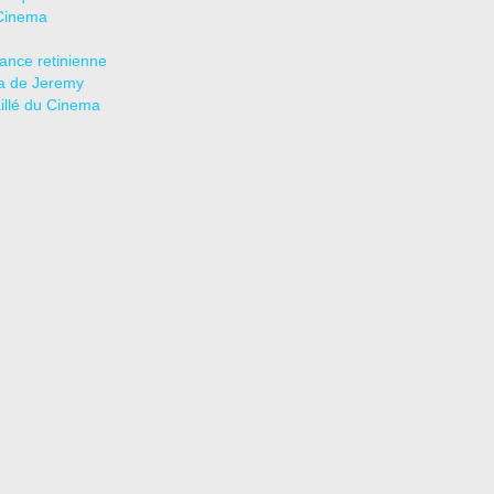
Cinema
tance retinienne
a de Jeremy
aillé du Cinema