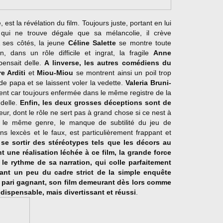
 est la révélation du film. Toujours juste, portant en lui
qui ne trouve dégale que sa mélancolie, il crève
 A ses côtés, la jeune
Céline Salette
se montre toute
, dans un rôle difficile et ingrat, la fragile
Anne
ensait delle.
A linverse, les autres comédiens du
re Arditi
et
Miou-Miou
se montrent ainsi un poil trop
de papa et se laissent voler la vedette.
Valeria Bruni-
nt car toujours enfermée dans le même registre de la
delle.
Enfin, les deux grosses déceptions sont de
ateur, dont le rôle ne sert pas à grand chose si ce nest à
s le même genre, le manque de subtilité du jeu de
ns lexcès et le faux, est particulièrement frappant et
à se sortir des stéréotypes tels que les décors au
 une réalisation léchée à ce film, la grande force
le rythme de sa narration, qui colle parfaitement
tant un peu du cadre strict de la simple enquête
n pari gagnant, son film demeurant dès lors comme
dispensable, mais divertissant et réussi
.