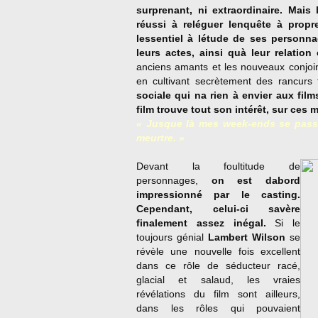
surprenant, ni extraordinaire. Mais 
réussi à reléguer lenquête à prop
lessentiel à létude de ses personn
leurs actes, ainsi quà leur relation
anciens amants et les nouveaux conjoin
en cultivant secrètement des rancurs
sociale qui na rien à envier aux fil
film trouve tout son intérêt, sur ces
« Jusque là mes week-ends se pass
meurtre. »
Devant la foultitude de
personnages,
on est dabord
impressionné par le casting.
Cependant, celui-ci savère
finalement assez inégal.
Si le
toujours génial
Lambert Wilson
se
révèle une nouvelle fois excellent
dans ce rôle de séducteur racé,
glacial et salaud, les vraies
révélations du film sont ailleurs,
dans les rôles qui pouvaient