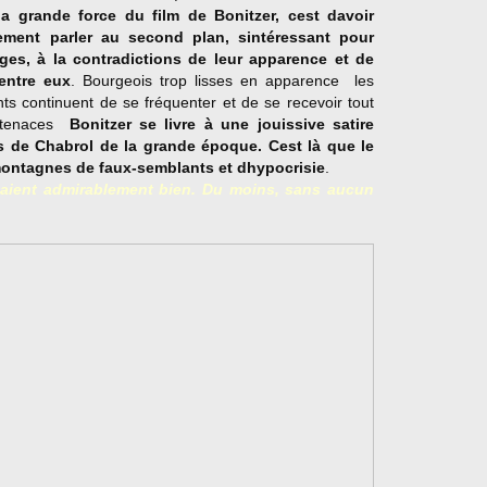
la grande force du film de Bonitzer, cest davoir
rement parler au second plan, sintéressant pour
ages, à la contradictions de leur apparence et de
 entre eux
. Bourgeois trop lisses en apparence  les
ts continuent de se fréquenter et de se recevoir tout
 tenaces 
Bonitzer se livre à une jouissive satire
ms de Chabrol de la grande époque. Cest là que le
 montagnes de faux-semblants et dhypocrisie
.
aient admirablement bien. Du moins, sans aucun