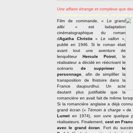
Une affaire étrange et complexe que de
« Lhomme ne grandit pas, ne porte pa
Film de commande, «
Le grand
alibi
» est ladaptation
cinématographique du roman
d
Agatha Christie
«
Le vallon
»,
publié en 1946. Si le roman était
avant tout une aventure de
lenquêteur
Hercule Poirot
, le
réalisateur a décidé en réécrivant le
scénario
de supprimer le
personnage
, afin de simplifier la
transposition de lhistoire dans la
France daujourdhui. Un acte
dautant plus justifiable que la
romancière en avait fait de même lorsqu
Si la romancière anglaise a déjà conn
grand écran («
Témoin à charge
» d
Lumet
en 1974), son uvre quelque p
réalisateurs. Finalement,
cest en Fran
avec le grand écran
. Fort du succè