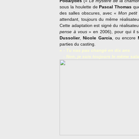
Podalydès
(«
Le mystère de la chambr
sous la houlette de
Pascal Thomas
que
des salles obscures, avec «
Mon petit 
attendant, toujours du même réalisateu
Cette adaptation est signé du réalisate
pense à vous
» en 2006), pour qui il s
Dussolier
,
Nicole Garcia
, ou encore
parties du casting.
« - Tu nas pas changé en dix ans
- Non, je suis toujours le même sal