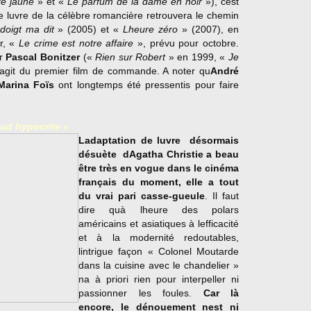
e jaune
» et «
Le parfum de la dame en noir
»), cest
 luvre de la célèbre romancière retrouvera le chemin
doigt ma dit
» (2005) et «
Lheure zéro
» (2007), en
r, «
Le crime est notre affaire
», prévu pour octobre.
ur
Pascal Bonitzer
(«
Rien sur Robert
» en 1999, «
Je
agit du premier film de commande. A noter qu
André
Marina Foïs
ont longtemps été pressentis pour faire
aud hypocrite »
Ladaptation de luvre  désormais
désuète  dAgatha Christie a beau
être très en vogue dans le cinéma
français du moment, elle a tout
du vrai pari casse-gueule
. Il faut
dire quà lheure des polars
américains et asiatiques à lefficacité
et à la modernité redoutables,
lintrigue façon « Colonel Moutarde
dans la cuisine avec le chandelier »
na à priori rien pour interpeller ni
passionner les foules.
Car là
encore, le dénouement nest ni