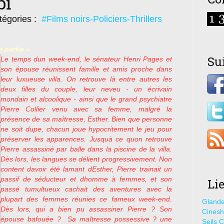
bi
tégories :
#Films noirs-Policiers-Thrillers
e partie »
Su
Le temps dun week-end, le sénateur Henri Pages et
son épouse réunissent famille et amis proche dans
leur luxueuse villa. On retrouve là entre autres les
deux filles du couple, leur neveu - un écrivain
mondain et alcoolique - ainsi que le grand psychiatre
Pierre Collier venu avec sa femme, malgré la
présence de sa maîtresse, Esther. Bien que personne
ne soit dupe, chacun joue hypocritement le jeu pour
préserver les apparences. Jusquà ce quon retrouve
Pierre assassiné par balle dans la piscine de la villa.
Dès lors, les langues se délient progressivement. Non
content davoir été lamant dEsther, Pierre trainait un
passif de séducteur et dhomme à femmes, et son
Li
passé tumultueux cachait des aventures avec la
plupart des femmes réunies ce fameux week-end.
Glande
Dès lors, qui a bien pu assassiner Pierre ? Son
Cines
épouse bafouée ?
Sa maîtresse possessive ? une
Seils C