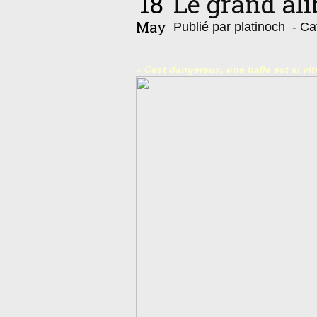
18
Le grand ali
May
Publié par platinoch
- Ca
« Cest dangereux, une balle est si vit