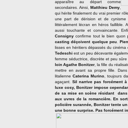
apparaître au départ comme
secondaires. Ainsi,
Matthieu Demy
,
qui hérite finalement du vrai premier rôle,
une part de dérision et de cynisme 
littéralement lécran en héros faillible.
aussi touchante et convaincante. Enfin
Consigny
confirme tout le bien quon p
casting déçoivent quelque peu
.
Pier
lisses en héritiers dépassés du cinéma 
Tedeschi
est un peu décevante égaleme
femme séductrice, discrète et peu sûre 
loin Agathe Bonitzer
, la fille du réalis
mettre en avant sa propre fille. Dan
litalienne
Caterina Murino
, toujours da
agaçant.
Sil narrive pas forcément 
luxe cosy, Bonitzer impose cependant
de sa mise en scène résidant
dans 
aux uvres de la romancière. En sor
policière surannée, Bonitzer tente u
une bonne surprise. Pas forcément in