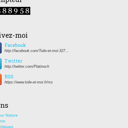
ivez-moi
Facebook
http://facebook.com/Toile-et-moi-327459350627274/
Twitter
http://twitter.com/Platinoch
RSS
https://www.toile-et-moi.fr/rss
ens
ur Nature
how
ritiques