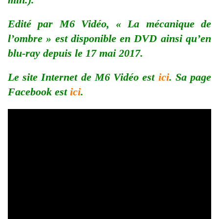
Edité par M6 Vidéo, « La mécanique de
l’ombre » est disponible en DVD ainsi qu’en
blu-ray depuis le 17 mai 2017.
Le site Internet de M6 Vidéo est
ici
. Sa page
Facebook est
ici
.