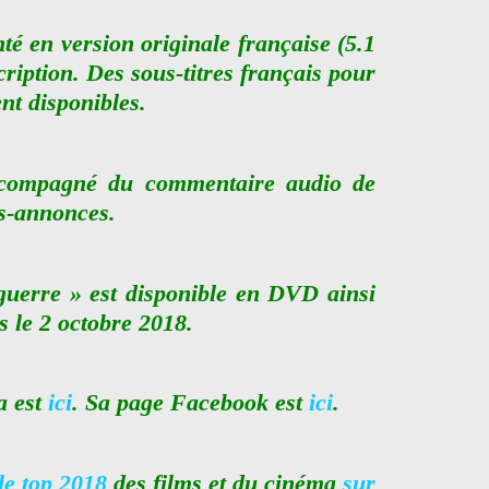
nté en version originale française (5.1
cription. Des sous-titres français pour
nt disponibles.
accompagné
du commentaire audio de
s-annonces.
uerre » est disponible en DVD ainsi
 le 2 octobre 2018.
a est
ici
. Sa page Facebook est
ici
.
le top 2018
des films et du cinéma
sur