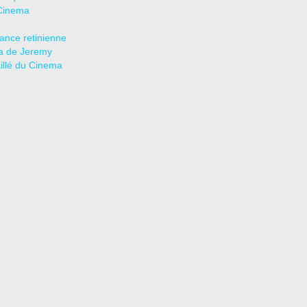
Cinema
tance retinienne
a de Jeremy
aillé du Cinema