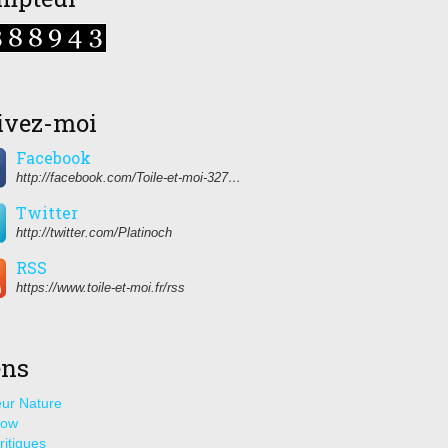
ivez-moi
Facebook
http://facebook.com/Toile-et-moi-327459350627274/
Twitter
http://twitter.com/Platinoch
RSS
https://www.toile-et-moi.fr/rss
ens
ur Nature
how
ritiques