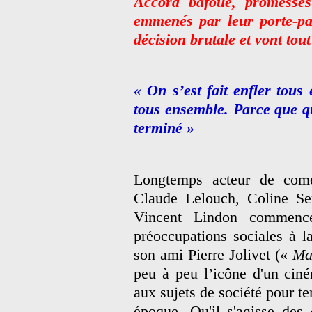
Accord bafoué, promesses 
emmenés par leur porte-pa
décision brutale et vont tou
« On s’est fait enfler tous
tous ensemble. Parce que qu
terminé »
Longtemps acteur de com
Claude Lelouch, Coline Se
Vincent Lindon commence
préoccupations sociales à l
son ami Pierre Jolivet («
Ma 
peu à peu l’icône d'un ciné
aux sujets de société pour te
époque. Qu'il s'agisse des 