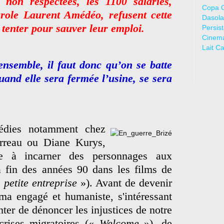
non respectées, les 1100 salariés,
Copa 
role Laurent Amédéo, refusent cette
Dasola
t tenter pour sauver leur emploi.
Persis
Cinem
Lait C
 ensemble, il faut donc qu’on se batte
and elle sera fermée l’usine, se sera
édies notamment chez
rreau ou Diane Kurys,
 à incarner des personnages aux
a fin des années 90 dans les films de
petite entreprise
»). Avant de devenir
ma engagé et humaniste, s'intéressant
nter de dénoncer les injustices de notre
crises migratoires («
Welcome
»), de