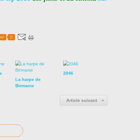
st
0
e
2046
La harpe de
Birmanie
Article suivant
»