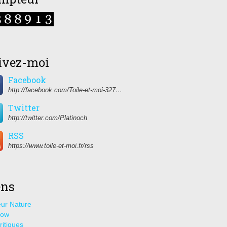
ivez-moi
Facebook
http://facebook.com/Toile-et-moi-327459350627274/
Twitter
http://twitter.com/Platinoch
RSS
https://www.toile-et-moi.fr/rss
ens
ur Nature
how
ritiques