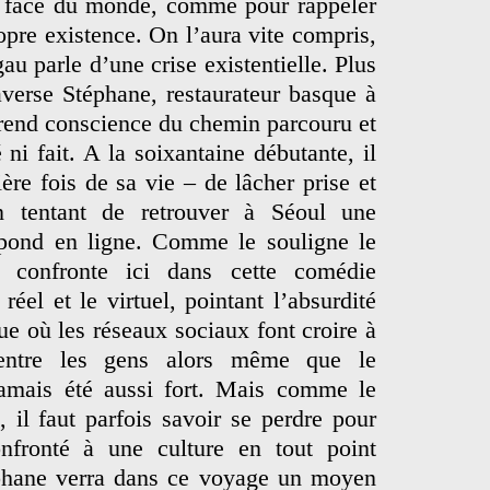
a face du monde, comme pour rappeler
opre existence. On l’aura vite compris,
au parle d’une crise existentielle. Plus
averse Stéphane, restaurateur basque à
prend conscience du chemin parcouru et
 ni fait. A la soixantaine débutante, il
re fois de sa vie – de lâcher prise et
n tentant de retrouver à Séoul une
spond en ligne. Comme le souligne le
u confronte ici dans cette comédie
réel et le virtuel, pointant l’absurdité
ue où les réseaux sociaux font croire à
 entre les gens alors même que le
jamais été aussi fort. Mais comme le
, il faut parfois savoir se perdre pour
nfronté à une culture en tout point
téphane verra dans ce voyage un moyen