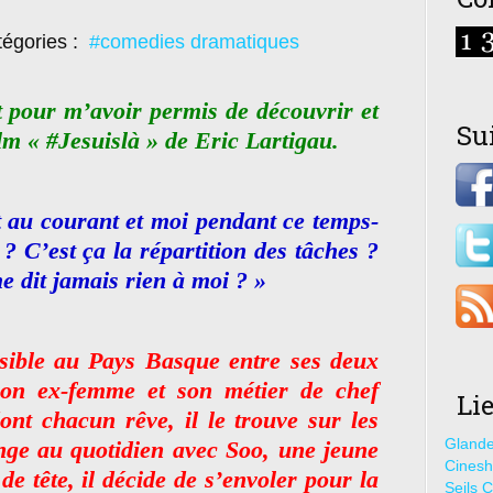
égories :
#comedies dramatiques
pour m’avoir permis de découvrir et
Su
m « #Jesuislà » de Eric Lartigau.
t au courant et moi pendant ce temps-
e ? C’est ça la répartition des tâches ?
 dit jamais rien à moi ? »
sible au Pays Basque entre ses deux
 son ex-femme et son métier de chef
Li
dont chacun rêve, il le trouve sur les
Glande
nge au quotidien avec Soo, une jeune
Cines
e tête, il décide de s’envoler pour la
Seils C