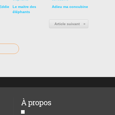
Eddie
Le maitre des
Adieu ma concubine
éléphants
Article suivant
»
À propos