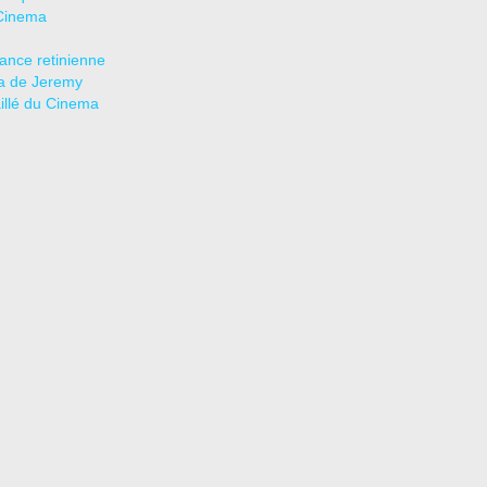
Cinema
tance retinienne
a de Jeremy
aillé du Cinema