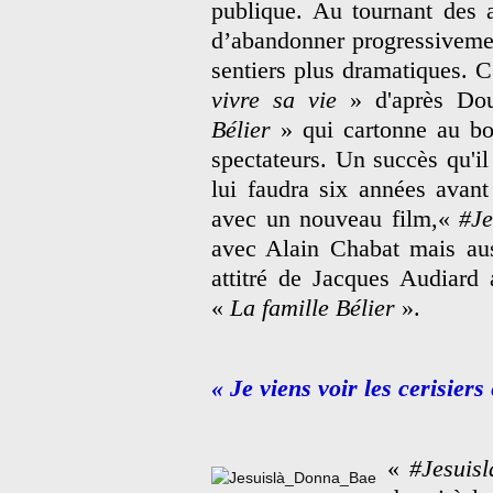
publique. Au tournant des a
d’abandonner progressivemen
sentiers plus dramatiques. C
vivre sa vie
» d'après Do
Bélier
» qui cartonne au box
spectateurs. Un succès qu'il
lui faudra six années avant
avec un nouveau film,«
#Je
avec Alain Chabat mais aus
attitré de Jacques Audiard a
«
La famille Bélier
».
« Je viens voir les cerisiers
«
#Jesuisl