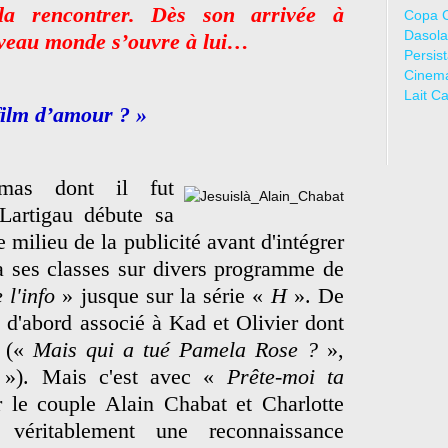
la rencontrer. Dès son arrivée à
Copa 
Dasola
uveau monde s’ouvre à lui…
Persis
Cinem
Lait C
 film d’amour ? »
mas dont il fut
 Lartigau débute sa
e milieu de la publicité avant d'intégrer
ra ses classes sur divers programme de
 l'info
» jusque sur la série «
H
». De
 d'abord associé à Kad et Olivier dont
s («
Mais qui a tué Pamela Rose ?
»,
»). Mais c'est avec «
Prête-moi ta
 le couple Alain Chabat et Charlotte
t véritablement une reconnaissance