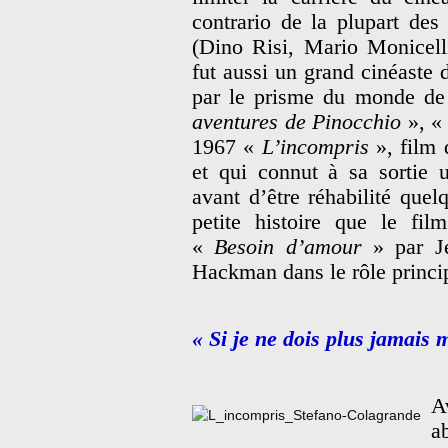
contrario de la plupart de
(Dino Risi, Mario Monicell
fut aussi un grand cinéaste 
par le prisme du monde de
aventures de Pinocchio
», 
1967 «
L’incompris
», film 
et qui connut à sa sortie u
avant d’être réhabilité quel
petite histoire que le fil
«
Besoin d’amour
» par Je
Hackman dans le rôle princi
« Si je ne dois plus jamais
A
a