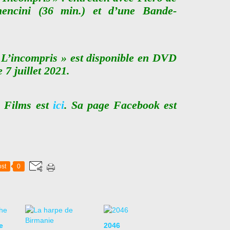
mencini (36 min.) et d’une Bande-
« L’incompris » est disponible en DVD
 7 juillet 2021.
a Films est
ici
. Sa page Facebook est
st
0
e
2046