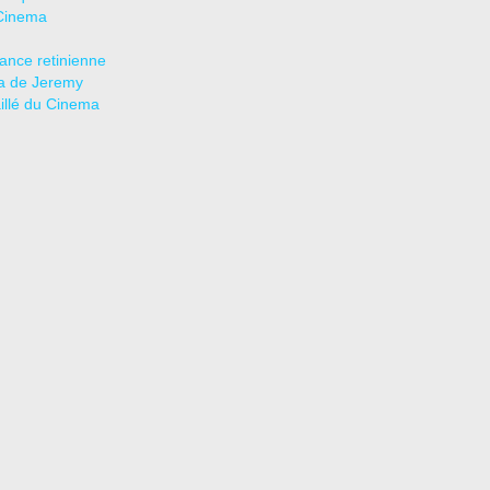
Cinema
tance retinienne
a de Jeremy
aillé du Cinema