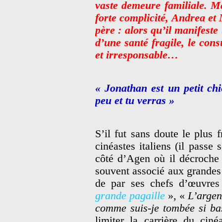
vaste demeure familiale. Ma
forte complicité, Andrea et M
père : alors qu’il manifeste 
d’une santé fragile, le consu
et irresponsable…
« Jonathan est un petit ch
peu et tu verras »
S’il fut sans doute le plus 
cinéastes italiens (il passe
côté d’Agen où il décroche 
souvent associé aux grandes 
de par ses chefs d’œuvre
grande pagaille
», «
L’argent
comme suis-je tombée si ba
limiter la carrière du cin