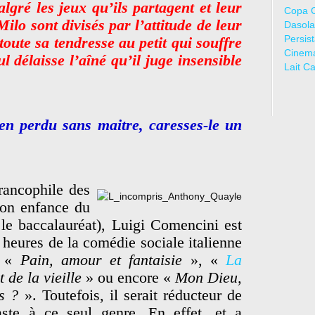
lgré les jeux qu’ils partagent et leur
Copa 
ilo sont divisés par l’attitude de leur
Dasola
Persis
toute sa tendresse au petit qui souffre
Cinem
l délaisse l’aîné qu’il juge insensible
Lait C
ien perdu sans maitre, caresses-le un
francophile des
 son enfance du
le baccalauréat), Luigi Comencini est
heures de la comédie sociale italienne
s «
Pain, amour et fantaisie
», «
La
 de la vieille
» ou encore «
Mon Dieu,
s ?
». Toutefois, il serait réducteur de
éaste à ce seul genre. En effet, et a