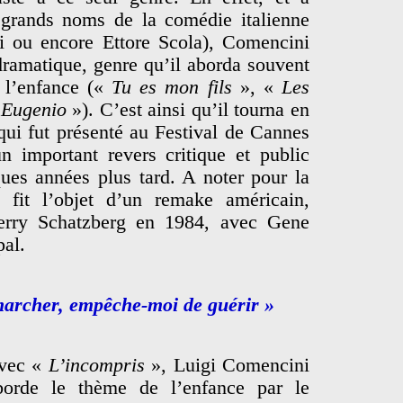
s grands noms de la comédie italienne
i ou encore Ettore Scola), Comencini
dramatique, genre qu’il aborda souvent
 l’enfance («
Tu es mon fils
», «
Les
«
Eugenio
»). C’est ainsi qu’il tourna en
qui fut présenté au Festival de Cannes
n important revers critique et public
ques années plus tard. A noter pour la
m fit l’objet d’un remake américain,
rry Schatzberg en 1984, avec Gene
pal.
 marcher, empêche-moi de guérir »
vec «
L’incompris
», Luigi Comencini
borde le thème de l’enfance par le