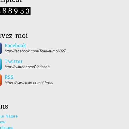
ivez-moi
Facebook
http://facebook.com/Toile-et-moi-327459350627274/
Twitter
http://twitter.com/Platinoch
RSS
https://www.toile-et-moi.fr/rss
ens
ur Nature
how
ritiques