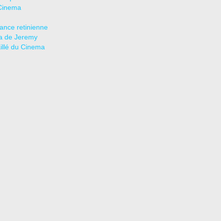
Cinema
tance retinienne
a de Jeremy
aillé du Cinema