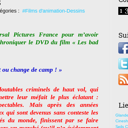
s
égories :
#Films d'animation-Dessins
Su
sal Pictures France pour m’avoir
chroniquer le DVD du film « Les bad
t ou change de camp ! »
utables criminels de haut vol, qui
ttre leur méfait le plus éclatant :
Li
spectables. Mais après des années
ux qui sont devenus sans conteste les
Glande
és du monde, finissent par se faire
Cines
lors un marché (qu’il n’a évidemment
Seils C