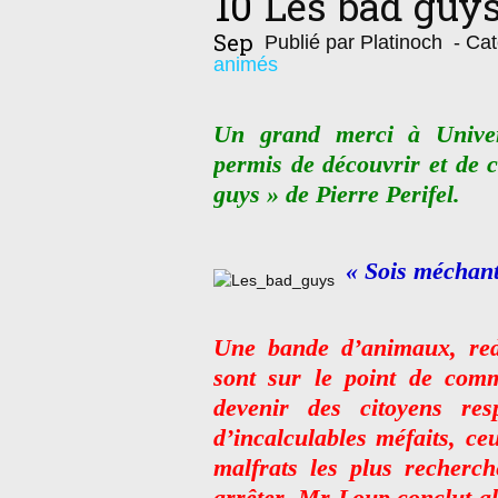
10
Les bad guy
Sep
Publié par Platinoch
- Cat
animés
Un grand merci à Univer
permis de découvrir et de 
guys » de Pierre Perifel.
« Sois méchan
Une bande d’animaux, redo
sont sur le point de comme
devenir des citoyens re
d’incalculables méfaits, ce
malfrats les plus recherch
arrêter. Mr Loup conclut a