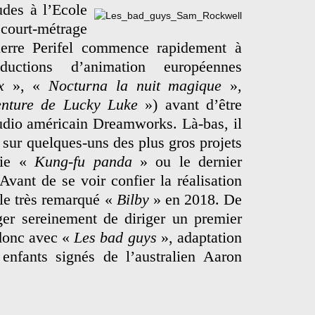
udes à l’Ecole
court-métrage
erre Perifel commence rapidement à
ductions d’animation européennes
x
», «
Nocturna la nuit magique
»,
venture de Lucky Luke
») avant d’être
tudio américain Dreamworks. Là-bas, il
sur quelques-uns des plus gros projets
gie «
Kung-fu panda
» ou le dernier
Avant de se voir confier la réalisation
 le très remarqué «
Bilby
» en 2018. De
ger sereinement de diriger un premier
 donc avec «
Les bad guys
», adaptation
 enfants signés de l’australien Aaron