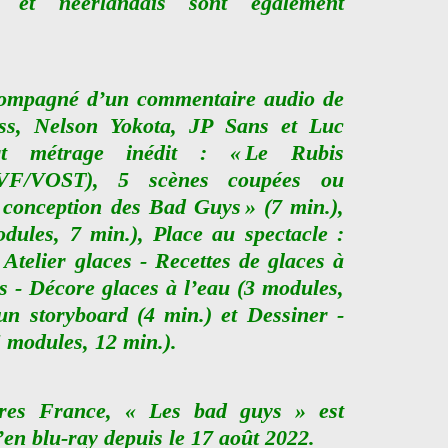
s et néerlandais sont également
ccompagné d’un commentaire audio de
ss, Nelson Yokota, JP Sans et Luc
rt métrage inédit : « Le Rubis
 VF/VOST), 5 scènes coupées ou
a conception des Bad Guys » (7 min.),
dules, 7 min.), Place au spectacle :
 Atelier glaces - Recettes de glaces à
es - Décore glaces à l’eau (3 modules,
un storyboard (4 min.) et Dessiner -
 modules, 12 min.).
ures France, « Les bad guys » est
en blu-ray depuis le 17 août 2022.