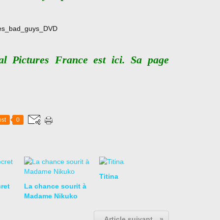
sal Pictures France est
ici
. Sa page
st
0
Titina
cret
La chance sourit à
Madame Nikuko
Article suivant
»