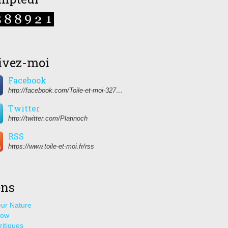
ivez-moi
Facebook
http://facebook.com/Toile-et-moi-327459350627274/
Twitter
http://twitter.com/Platinoch
RSS
https://www.toile-et-moi.fr/rss
ens
ur Nature
how
ritiques