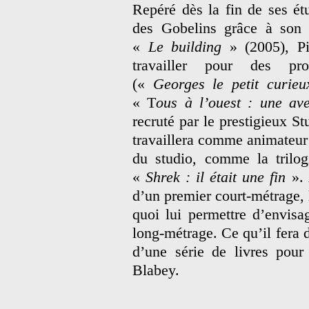
Repéré dès la fin de ses ét
des Gobelins grâce à son 
«
Le building
» (2005), Pi
travailler pour des pro
(«
Georges le petit curieu
« T
ous à l’ouest : une a
recruté par le prestigieux S
travaillera comme animateur 
du studio, comme la trilo
«
Shrek : il était une fin
». 
d’un premier court-métrage,
quoi lui permettre d’envisa
long-métrage. Ce qu’il fera
d’une série de livres pour
Blabey.