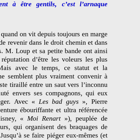
t à être gentils, c’est l’arnaque
e quand on vit depuis toujours en marge
 de revenir dans le droit chemin et dans
s. M. Loup et sa petite bande ont ainsi
réputation d’être les voleurs les plus
 Mais avec le temps, ce statut et la
 ne semblent plus vraiment convenir à
e tiraillé entre un saut vers l’inconnu
oyauté envers ses compagnons, qui eux
anger. Avec «
Les bad guys
», Pierre
nture ébouriffante et ultra référencée
isney, «
Moi Renart
»), peuplée de
urs, qui organisent des braquages de
 Jusqu’à se faire piéger eux-mêmes (et