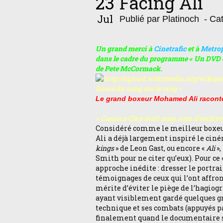
23
Facing Ali
Jul
Publié par Platinoch
- Cat
Un grand merci à
Cinetrafic
et à
Metrop
dans le cadre du programme « Un DVD c
de Pete McCormack.
laissé du sang sur le ring »
Le grand boxeur Mohamed Ali raconté 
«
Cassius Clay était mon nom d'esclave.
Considéré comme le meilleur boxeur 
Ali a déjà largement inspiré le cin
kings
» de Leon Gast, ou encore «
Ali
»,
Smith pour ne citer qu’eux). Pour ce 
approche inédite : dresser le portr
témoignages de ceux qui l’ont affron
mérite d’éviter le piège de l’hagio
ayant visiblement gardé quelques gri
technique et ses combats (appuyés pa
finalement quand le documentaire s