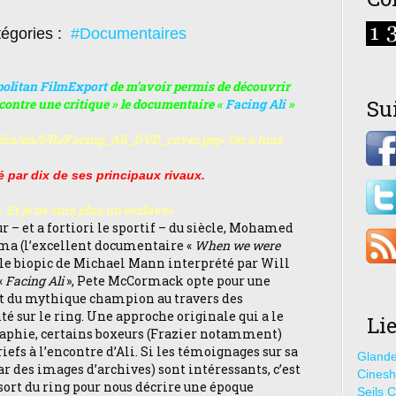
égories :
#Documentaires
olitan FilmExport
de m’avoir permis de découvrir
Su
ontre une critique » le documentaire «
Facing Ali
»
« On a tous
par dix de ses principaux rivaux.
 Et je ne suis plus un esclave
»
– et a fortiori le sportif – du siècle, Mohamed
éma (l’excellent documentaire «
When we were
 le biopic de Michael Mann interprété par Will
«
Facing Ali
», Pete McCormack opte pour une
ait du mythique champion au travers des
té sur le ring. Une approche originale qui a le
Li
graphie, certains boxeurs (Frazier notamment)
efs à l’encontre d’Ali. Si les témoignages sur sa
Glande
r des images d’archives) sont intéressants, c’est
Cines
ort du ring pour nous décrire une époque
Seils C