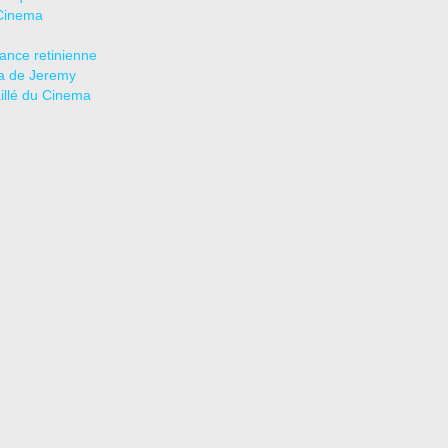
Cinema
tance retinienne
a de Jeremy
aillé du Cinema