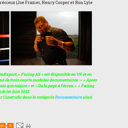
écieux (Joe Frazier, Henry Cooper et Ron Lyle
mExport, « Facing Ali » est disponible en VF et en
né de trois courts modules documentaires : « « Après
is que nature » et « De la page à l’écran ». « Facing
 le 1er juin 2012.
r Cinetrafic dans la catégorie
Documentaire
ainsi
st
0