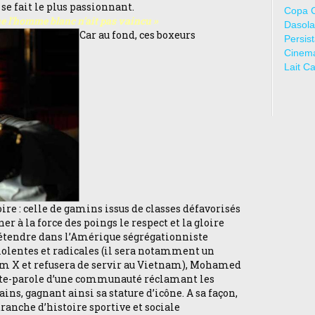
 se fait le plus passionnant.
Copa 
que l’homme blanc n’ait pas vaincu »
Dasola
Car au fond, ces boxeurs
Persis
Cinem
Lait C
re : celle de gamins issus de classes défavorisés
er à la force des poings le respect et la gloire
rétendre dans l’Amérique ségrégationniste
 violentes et radicales (il sera notamment un
om X et refusera de servir au Vietnam), Mohamed
rte-parole d’une communauté réclamant les
ns, gagnant ainsi sa stature d’icône. A sa façon,
ranche d’histoire sportive et sociale