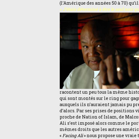
(l’Amérique des années 50 à 70) qu’il
« J’étais déterminé à être le seul noir 
racontent un peu tous la même histoi
qui sont montés sur le ring pour gagn
auxquels ils n’auraient jamais pu p
d’alors. Par ses prises de positions
proche de Nation of Islam, de Malc
Ali s’est imposé alors comme le po
mêmes droits que les autres américai
«
Facing Ali
» nous propose une vraie t