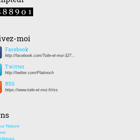
ivez-moi
Facebook
http://facebook.com/Toile-et-moi-327459350627274/
Twitter
http://twitter.com/Platinoch
RSS
https://www.toile-et-moi.fr/rss
ens
ur Nature
how
ritiques