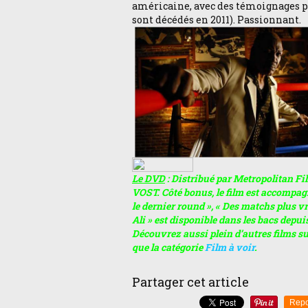
américaine, avec des témoignages pr
sont décédés en 2011). Passionnant.
Le DVD
: Distribué par Metropolitan Fil
VOST. Côté bonus, le film est accompag
le dernier round », « Des matchs plus vra
Ali » est disponible dans les bacs depuis
Découvrez aussi plein d’autres films su
que la catégorie
Film à voir
.
Partager cet article
Repo