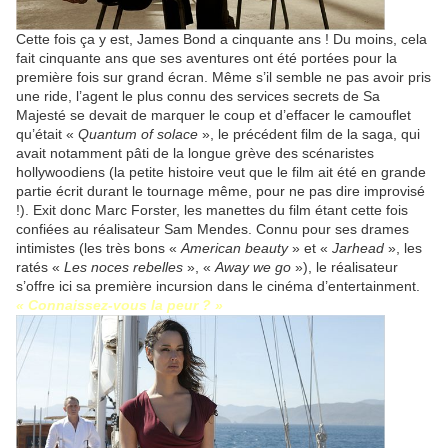
Cette fois ça y est, James Bond a cinquante ans ! Du moins, cela
fait cinquante ans que ses aventures ont été portées pour la
première fois sur grand écran. Même s’il semble ne pas avoir pris
une ride, l’agent le plus connu des services secrets de Sa
Majesté se devait de marquer le coup et d’effacer le camouflet
qu’était «
Quantum of solace
», le précédent film de la saga, qui
avait notamment pâti de la longue grève des scénaristes
hollywoodiens (la petite histoire veut que le film ait été en grande
partie écrit durant le tournage même, pour ne pas dire improvisé
!). Exit donc Marc Forster, les manettes du film étant cette fois
confiées au réalisateur Sam Mendes. Connu pour ses drames
intimistes (les très bons «
American beauty
» et «
Jarhead
», les
ratés «
Les noces rebelles
», «
Away we go
»), le réalisateur
s’offre ici sa première incursion dans le cinéma d’entertainment.
« Connaissez-vous la peur ? »