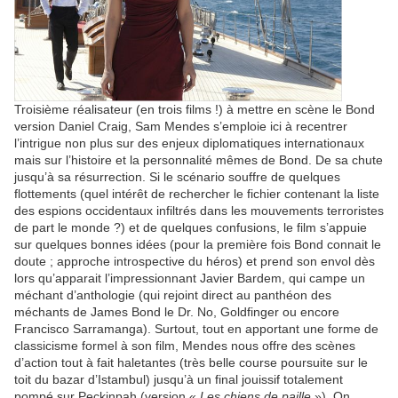
Troisième réalisateur (en trois films !) à mettre en scène le Bond
version Daniel Craig, Sam Mendes s’emploie ici à recentrer
l’intrigue non plus sur des enjeux diplomatiques internationaux
mais sur l’histoire et la personnalité mêmes de Bond. De sa chute
jusqu’à sa résurrection. Si le scénario souffre de quelques
flottements (quel intérêt de rechercher le fichier contenant la liste
des espions occidentaux infiltrés dans les mouvements terroristes
de part le monde ?) et de quelques confusions, le film s’appuie
sur quelques bonnes idées (pour la première fois Bond connait le
doute ; approche introspective du héros) et prend son envol dès
lors qu’apparait l’impressionnant Javier Bardem, qui campe un
méchant d’anthologie (qui rejoint direct au panthéon des
méchants de James Bond le Dr. No, Goldfinger ou encore
Francisco Sarramanga). Surtout, tout en apportant une forme de
classicisme formel à son film, Mendes nous offre des scènes
d’action tout à fait haletantes (très belle course poursuite sur le
toit du bazar d’Istambul) jusqu’à un final jouissif totalement
pompé sur Peckinpah (version «
Les chiens de paille
»). On