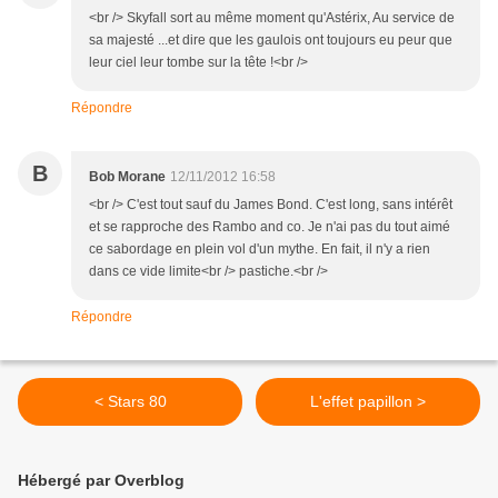
<br /> Skyfall sort au même moment qu'Astérix, Au service de
sa majesté ...et dire que les gaulois ont toujours eu peur que
leur ciel leur tombe sur la tête !<br />
Répondre
B
Bob Morane
12/11/2012 16:58
<br /> C'est tout sauf du James Bond. C'est long, sans intérêt
et se rapproche des Rambo and co. Je n'ai pas du tout aimé
ce sabordage en plein vol d'un mythe. En fait, il n'y a rien
dans ce vide limite<br /> pastiche.<br />
Répondre
< Stars 80
L'effet papillon >
Hébergé par Overblog