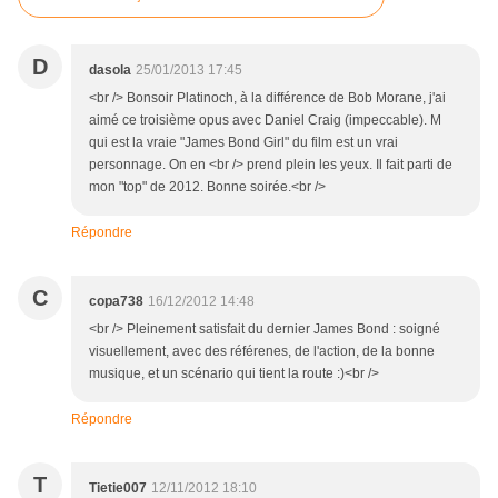
D
dasola
25/01/2013 17:45
<br /> Bonsoir Platinoch, à la différence de Bob Morane, j'ai
aimé ce troisième opus avec Daniel Craig (impeccable). M
qui est la vraie "James Bond Girl" du film est un vrai
personnage. On en <br /> prend plein les yeux. Il fait parti de
mon "top" de 2012. Bonne soirée.<br />
Répondre
C
copa738
16/12/2012 14:48
<br /> Pleinement satisfait du dernier James Bond : soigné
visuellement, avec des référenes, de l'action, de la bonne
musique, et un scénario qui tient la route :)<br />
Répondre
T
Tietie007
12/11/2012 18:10