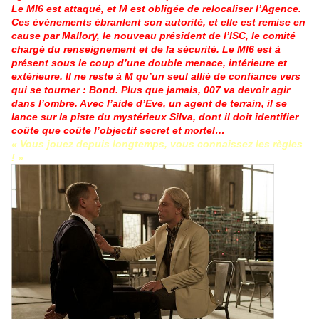
Le MI6 est attaqué, et M est obligée de relocaliser l’Agence.
Ces événements ébranlent son autorité, et elle est remise en
cause par Mallory, le nouveau président de l’ISC, le comité
chargé du renseignement et de la sécurité. Le MI6 est à
présent sous le coup d’une double menace, intérieure et
extérieure. Il ne reste à M qu’un seul allié de confiance vers
qui se tourner : Bond. Plus que jamais, 007 va devoir agir
dans l’ombre. Avec l’aide d’Eve, un agent de terrain, il se
lance sur la piste du mystérieux Silva, dont il doit identifier
coûte que coûte l’objectif secret et mortel…
« Vous jouez depuis longtemps, vous connaissez les règles
! »