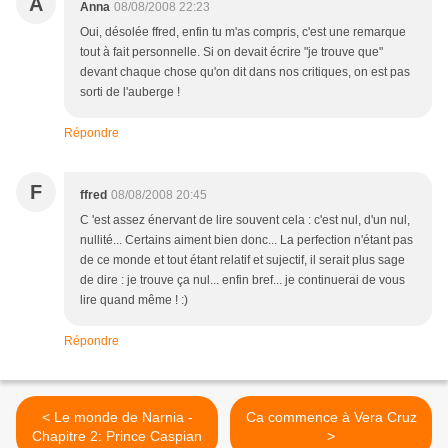
A
Anna
08/08/2008 22:23
Oui, désolée ffred, enfin tu m'as compris, c'est une remarque
tout à fait personnelle. Si on devait écrire "je trouve que"
devant chaque chose qu'on dit dans nos critiques, on est pas
sorti de l'auberge !
Répondre
F
ffred
08/08/2008 20:45
C 'est assez énervant de lire souvent cela : c'est nul, d'un nul,
nullité... Certains aiment bien donc... La perfection n'étant pas
de ce monde et tout étant relatif et sujectif, il serait plus sage
de dire : je trouve ça nul... enfin bref... je continuerai de vous
lire quand même ! :)
Répondre
< Le monde de Narnia -
Ca commence à Vera Cruz
Chapitre 2: Prince Caspian
>