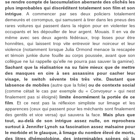
se rendre compte de laccumulation aberrante des clichés les
plus improbables qui discréditent totalement son film et son
intrigue
. A commencer par ses deux policiers totalement
demeurés et corrompus, qui samusent à tirer dans les pneus des
rares voitures qui passent dans la région pour en violenter les
occupants et les dépouiller de leur argent. Mouais. Il en va de
même avec ses deux agents fédéraux, trop lisses pour être
honnêtes, qui laissent trop vite entrevoir leur noirceur et leur
violence (notamment lorsque Julia Ormond menace la rescapée
et témoin junkie dune fouille au corps poussée, avant que son
collègue ne lui rappelle qu'elle ne pourra pas sauver la gamine).
Sachant que la réalisatrice na su faire mieux que de mettre
des masques en cire à ses assassins pour cacher leur
visage, le switch sévente très très vite. Dautant que
labsence de mobiles
(autre que la folie)
ou de contexte social
(comme cétait le cas par exemple du «
Convoyeur
» qui nest
finalement pas si éloigné)
limite énormément la portée de ce
film
. Et ce nest pas la réflexion simpliste sur limage et les
apparences (ceux qui passent pour les méchants sont finalement
des gentils et vice versa) qui sauvera la face.
Mais plus que
tout, au-delà de son intrigue assez nulle, on reprochera
surtout à Jennifer Lynch sa fascination assez malsaine pour
le morbide et le glauque, à limage du nombre élevé de morts,
des litres dhémoglobine, des interminables scènes où la