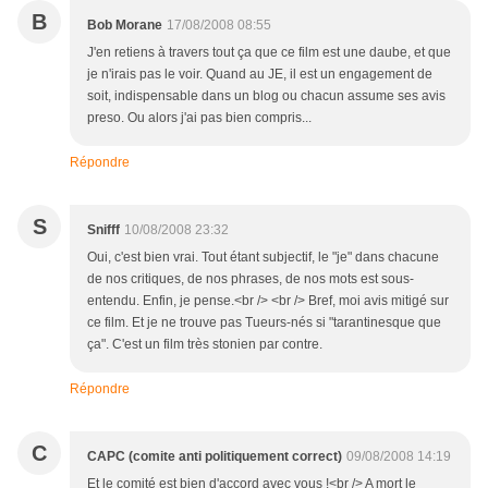
B
Bob Morane
17/08/2008 08:55
J'en retiens à travers tout ça que ce film est une daube, et que
je n'irais pas le voir. Quand au JE, il est un engagement de
soit, indispensable dans un blog ou chacun assume ses avis
preso. Ou alors j'ai pas bien compris...
Répondre
S
Snifff
10/08/2008 23:32
Oui, c'est bien vrai. Tout étant subjectif, le "je" dans chacune
de nos critiques, de nos phrases, de nos mots est sous-
entendu. Enfin, je pense.<br /> <br /> Bref, moi avis mitigé sur
ce film. Et je ne trouve pas Tueurs-nés si "tarantinesque que
ça". C'est un film très stonien par contre.
Répondre
C
CAPC (comite anti politiquement correct)
09/08/2008 14:19
Et le comité est bien d'accord avec vous !<br /> A mort le