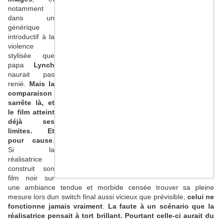
notamment
dans un
générique
introductif à la
violence
stylisée que
papa
Lynch
naurait pas
renié.
Mais la
comparaison
sarrête là, et
le film atteint
déjà ses
limites. Et
pour cause
.
Si la
réalisatrice
construit son
film noir sur
une ambiance tendue et morbide censée trouver sa pleine
mesure lors dun switch final aussi vicieux que prévisible,
celui ne
fonctionne jamais vraiment
.
La faute à un scénario que la
réalisatrice pensait à tort brillant. Pourtant celle-ci aurait du