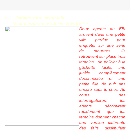
« -
Jadmire votre savoir faire
- Quand pourrais-je admirer le votre ? »
Deux agents du FBI
arrivent dans une petite
ville perdue pour
enquêter sur une série
de meurtres. Ils
retrouvent sur place trois
témoins : un policier à la
gâchette facile, une
junkie complètement
déconnectée et une
petite fille de huit ans
encore sous le choc. Au
cours des
interrogatoires, les
agents découvrent
rapidement que les
témoins donnent chacun
une version différente
des faits, dissimulant