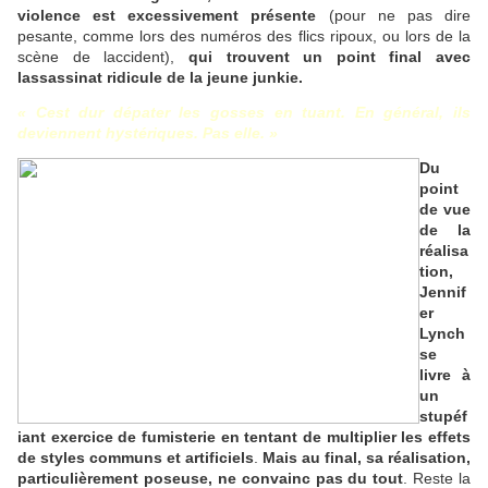
violence est excessivement présente
(pour ne pas dire
pesante, comme lors des numéros des flics ripoux, ou lors de la
scène de laccident),
qui trouvent un point final avec
lassassinat ridicule de la jeune junkie.
« Cest dur dépater les gosses en tuant. En général, ils
deviennent hystériques. Pas elle. »
Du
point
de vue
de la
réalisa
tion,
Jennif
er
Lynch
se
livre à
un
stupéf
iant exercice de fumisterie en tentant de multiplier les effets
de styles communs et artificiels
.
Mais au final, sa réalisation,
particulièrement poseuse, ne convainc pas du tout
. Reste la