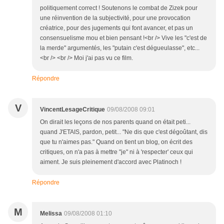
politiquement correct ! Soutenons le combat de Zizek pour
une réinvention de la subjectivité, pour une provocation
créatrice, pour des jugements qui font avancer, et pas un
consensuelisme mou et bien pensant !<br /> Vive les "c'est de
la merde" argumentés, les "putain c'est dégueulasse", etc...
<br /> <br /> Moi j'ai pas vu ce film.
Répondre
V
VincentLesageCritique
09/08/2008 09:01
On dirait les leçons de nos parents quand on était peti...
quand J'ETAIS, pardon, petit... "Ne dis que c'est dégoûtant, dis
que tu n'aimes pas." Quand on tient un blog, on écrit des
critiques, on n'a pas à mettre "je" ni à 'respecter' ceux qui
aiment. Je suis pleinement d'accord avec Platinoch !
Répondre
M
Melissa
09/08/2008 01:10