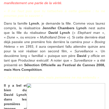
manifestement une partie de la vérité.
« Il ne faut pas que tu tattaches à cette gamine : tu ne
pourras pas la sauver »
Dans la famille
Lynch
, je demande la fille. Comme vous laurez
compris, la réalisatrice
Jennifer Chambers Lynch
nest autre
que la fille du réalisateur
David Lynch
(«
Elephant man
»,
«
Dune
», ou encore «
Mulholland Drive
»). Si cette dernière était
déjà passée une première fois derrière la caméra pour «
Boxing
Helena
» en 1993, il aura cependant fallu attendre quinze ans
pour la voir réaliser son second film, «
Surveillance
». Un
deuxième long « famillial » puisque son père
David
y officie en
tant que Producteur exécutif. A noter que «
Surveillance
» a été
présenté en
Sélection Officielle au Festival de Cannes 2008,
mais Hors Compétition
.
« Jai essayé de leur dire, mais personne ne ma entendu »
Il y a bel et
bien du
David Lynch
dans les
premières
images
, et