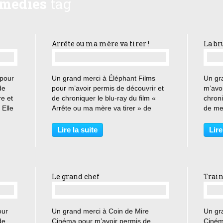
medies
tag
Arrête ou ma mère va tirer !
La br
…
 pour
Un grand merci à Éléphant Films
Un gr
de
pour m’avoir permis de découvrir et
m’avoi
re et
de chroniquer le blu-ray du film «
chron
 Elle
Arrête ou ma mère va tirer » de
de mes
 la
Roger Spottiswood. « Quoi que tu
C’est 
fasses, tu seras toujours mon petit
jamai
Lire la suite
Lire
une
garçon, Joe ! » Joe Bomowski est un
photo
officier de...
détect
Le grand chef
Train
…
our
Un grand merci à Coin de Mire
Un gr
de
Cinéma pour m’avoir permis de
Ciném