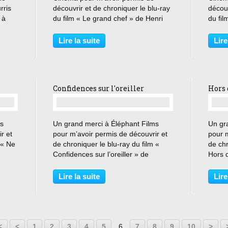
rris
découvrir et de chroniquer le blu-ray
découv
 à
du film « Le grand chef » de Henri
du fil
nq
Verneuil. « Restons laveurs de
Grang
 pour
voiture puisque ton ambition ne va
du bé
Lire la suite
Lire
cieux,
pas plus loin » Antoine et Paul sont
» Des
laveurs de voitures...
contre
Confidences sur l'oreiller
Hors 
…
ms
Un grand merci à Éléphant Films
Un gra
r et
pour m’avoir permis de découvrir et
pour m
 « Ne
de chroniquer le blu-ray du film «
de chr
Confidences sur l’oreiller » de
Hors d
ès
Michael Gordon. « Ne vous inquiétez
Soderb
ladie
pas pour mon cœur et libérez la ligne
que v
Lire la suite
Lire
A la
! » New York, un musicien séducteur
vous d
et une...
sourie
20
30
40
<
<
1
2
3
4
5
6
7
8
9
10
>