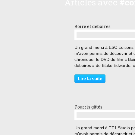
Articles avec
#co
Boire et déboires
…
Un grand merci à ESC Editions
m’avoir permis de découvrir et 
chroniquer le DVD du film « Boi
déboires » de Blake Edwards. «
est canon mais faut surtout pas
faire boire sinon elle fait toutes
Lire la suite
sortes de bêtises. Elle devient 
vraie...
Pourris gâtés
…
Un grand merci à TF1 Studio p
m’avoir permis de découvrir et 