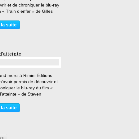
rir et de chroniquer le blu-ray
m « Train d’enfer » de Gilles
ier. « Vous êtes solide comme
ton. Et même du béton armé !
 la suite
 conjurés fomentent un attentat
 l’Émir...
d'atteinte
…
nd merci à Rimini Éditions
’avoir permis de découvrir et
oniquer le blu-ray du film «
’atteinte » de Steven
ergh. « C’est la première fois
ous vous faites braquer ? Vous
 la suite
ébrouillez très bien. Et
z, on pourrait...
>>