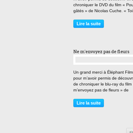
chroniquer le DVD du film « Pou
gâtés » de Nicolas Cuche. « Toi
notre âge, tu travaillais vingt-ci
heures par jour en noir et blanc
Lire la suite
des francs ! » Paresseux, capri
fêtards,...
Ne m'envoyez pas de fleurs
…
Un grand merci à Éléphant Fil
pour m’avoir permis de découvri
de chroniquer le blu-ray du film
m’envoyez pas de fleurs » de
Norman Jewison. « Pourquoi d
que tu entends parler d’une ma
Lire la suite
tu crois toujours que tu l’as ? » 
suite d’une...
<