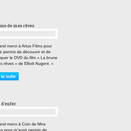
une de mes rêves
…
and merci à Artus Films pour
r permis de découvrir et de
iquer le DVD du film « La brune
 rêves » de Elliott Nugent. «
le pire dernier repas que j’ai
s eu ! » Ronnie Jackson,
 la suite
graphe, rêve de devenir
ive privé....
 d'enfer
…
and merci à Coin de Mire
a pour m’avoir permis de