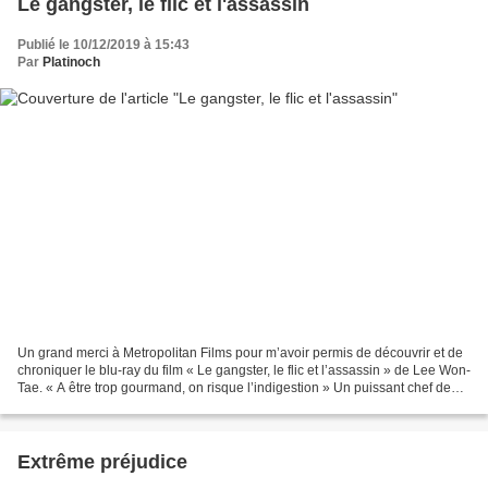
Le gangster, le flic et l'assassin
Publié le 10/12/2019 à 15:43
Par
Platinoch
Un grand merci à Metropolitan Films pour m’avoir permis de découvrir et de
chroniquer le blu-ray du film « Le gangster, le flic et l’assassin » de Lee Won-
Tae. « A être trop gourmand, on risque l’indigestion » Un puissant chef de
gang manque de se faire...
Extrême préjudice