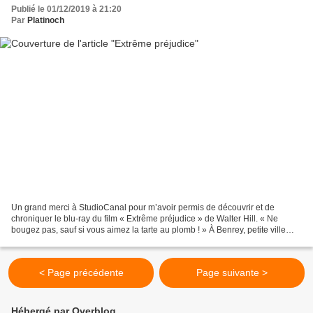
Publié le 01/12/2019 à 21:20
Par
Platinoch
Un grand merci à StudioCanal pour m’avoir permis de découvrir et de
chroniquer le blu-ray du film « Extrême préjudice » de Walter Hill. « Ne
bougez pas, sauf si vous aimez la tarte au plomb ! » À Benrey, petite ville
frontière entre le Texas et le Mexique,...
< Page précédente
Page suivante >
Hébergé par Overblog