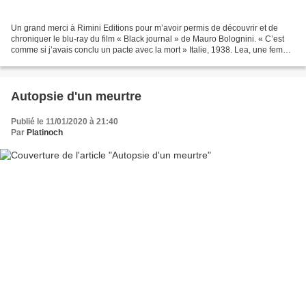
Un grand merci à Rimini Editions pour m’avoir permis de découvrir et de
chroniquer le blu-ray du film « Black journal » de Mauro Bolognini. « C’est
comme si j’avais conclu un pacte avec la mort » Italie, 1938. Lea, une femme
du Sud de l’Italie émigrée...
Autopsie d'un meurtre
Publié le 11/01/2020 à 21:40
Par
Platinoch