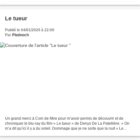
Lieberman, célèbre chasseur de...
Le tueur
Publié le 04/01/2020 à 22:00
Par
Platinoch
Un grand merci à Coin de Mire pour m’avoir permis de découvrir et de
chroniquer le blu-ray du film « Le tueur » de Denys De La Patellière. « On
m’a dit qu’ici il y a du soleil. Dommage que je ne sorte que la nuit » Le
commissaire Le Guen a fait mettre...