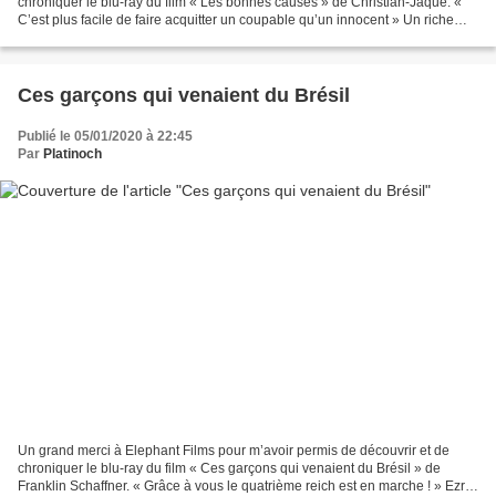
chroniquer le blu-ray du film « Les bonnes causes » de Christian-Jaque. «
C’est plus facile de faire acquitter un coupable qu’un innocent » Un riche
industriel meurt à la suite d’une...
Ces garçons qui venaient du Brésil
Publié le 05/01/2020 à 22:45
Par
Platinoch
Un grand merci à Elephant Films pour m’avoir permis de découvrir et de
chroniquer le blu-ray du film « Ces garçons qui venaient du Brésil » de
Franklin Schaffner. « Grâce à vous le quatrième reich est en marche ! » Ezra